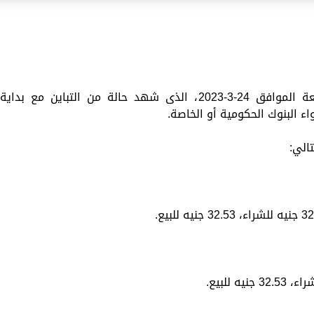
تستعرض «الزمان» سعر اليورو اليوم الجمعة الموافق 24-3-2023، الذى شهد حالة من التباين مع بداية
ء البنوك الحكومية أو الخاصة.