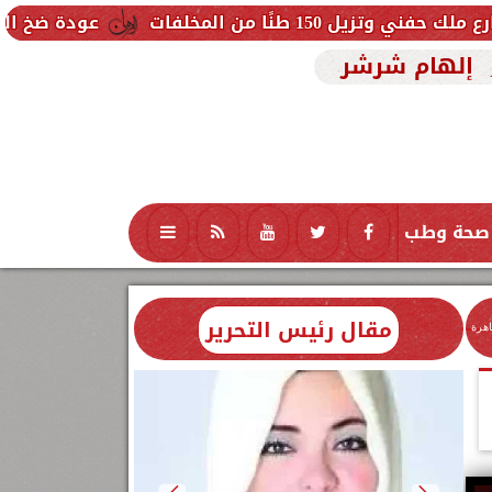
فات
عودة ضخ المياه تدريجيًا لمناطق
إلهام شرشر
صحة وطب
تكنولوجيا
منوعات
محافظات
مقال رئيس التحرير
اهرة