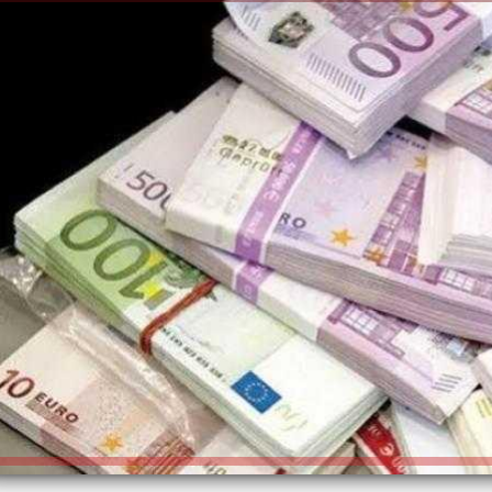
الكاتبة إلهام شرشر تهنئ الرئيس
السيسي بعيد ميلاده وتُشيد بجهوده
إلهام شرشر تكتب: دي مبقتش كورة..
في بناء الدولة
دي سياسة