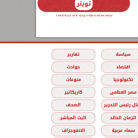
تويتر
Tweets by elzmannewseg
سياسة
تقارير
اقتصاد
حوادث
تكنولوجيا
منوعات
مصر العظمى
كاريكاتير
ل رئيس التحرير
الصحف
الزمان الخالد
البث المباشر
سماء عربية
الانفوجراف