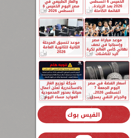
الخميس 6 أغسطس
والغاز الطبيعي في
2026 بعد الزيادة..
مصر اليوم الخميس 6
القائمة الكاملة
أغسطس 2026
موعد مباراة مصر
موعد تنسيق المرحلة
وإسبانيا في نصف
الثانية للثانوية العامة
نهائي كأس العالم لكرة
2026
اليد للناشئات
أسعار الفضة في مصر
شركة توزيع الغاز
اليوم الجمعة 7
بالاسكندرية تعلن أعمال
أغسطس 2026..
صيانة بمحور المحمودية
والجرام النقي يسجل...
العوايد مساء اليوم
الفيس بوك