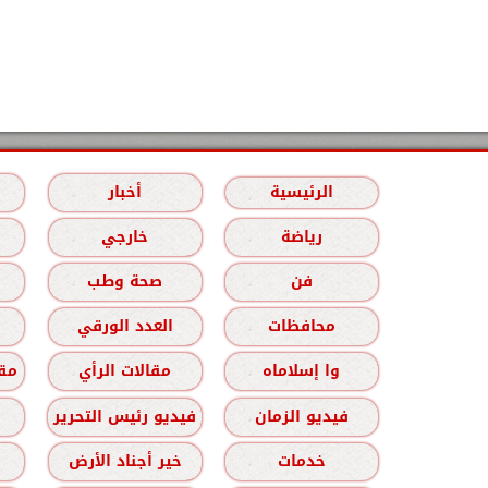
الرئيسية
أخبار
رياضة
خارجي
فن
صحة وطب
محافظات
العدد الورقي
وا إسلاماه
مقالات الرأي
مقا
فيديو الزمان
فيديو رئيس التحرير
خدمات
خير أجناد الأرض