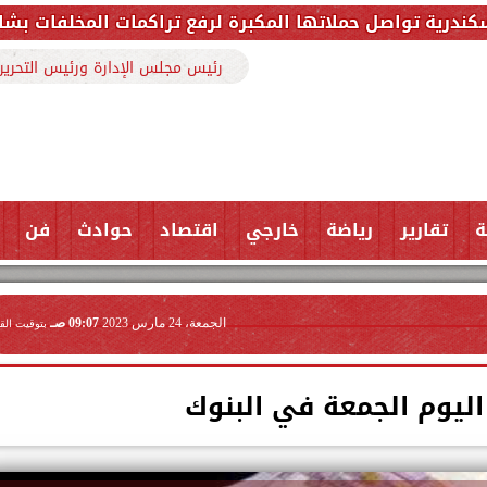
مكبرة لرفع تراكمات المخلفات بشارع ملك حفني وتزيل 150 طنًا من المخل
رئيس مجلس الإدارة ورئيس التحرير
ة
تقارير
رياضة
خارجي
اقتصاد
حوادث
فن
الجمعة، 24 مارس 2023
09:07 صـ
بتوقيت الق
اليوم الجمعة في البنوك