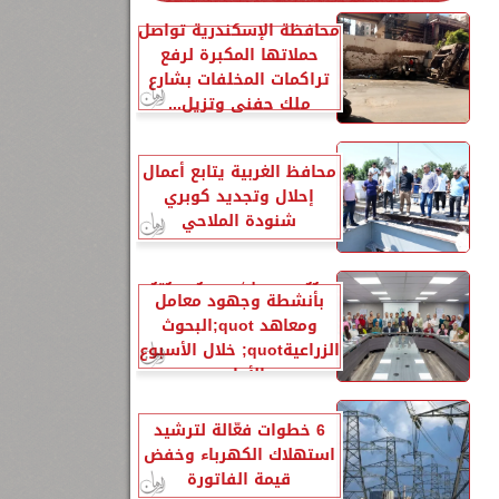
محافظة الإسكندرية تواصل
حملاتها المكبرة لرفع
تراكمات المخلفات بشارع
ملك حفني وتزيل...
محافظ الغربية يتابع أعمال
إحلال وتجديد كوبري
شنودة الملاحي
الزراعةquot; تنشر تقريرًا
بأنشطة وجهود معامل
ومعاهد quot;البحوث
الزراعيةquot; خلال الأسبوع
الأول...
6 خطوات فعّالة لترشيد
استهلاك الكهرباء وخفض
قيمة الفاتورة