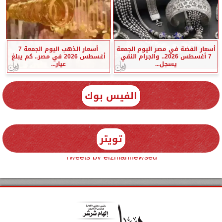
أسعار الفضة في مصر اليوم الجمعة
أسعار الذهب اليوم الجمعة 7
7 أغسطس 2026.. والجرام النقي
أغسطس 2026 في مصر.. كم يبلغ
يسجل...
عيار...
الفيس بوك
تويتر
Tweets by elzmannewseg