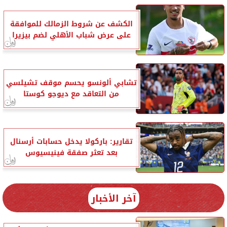
الكشف عن شروط الزمالك للموافقة
على عرض شباب الأهلي لضم بيزيرا
تشابي ألونسو يحسم موقف تشيلسي
من التعاقد مع ديوجو كوستا
تقارير: باركولا يدخل حسابات أرسنال
بعد تعثر صفقة فينيسيوس
آخر الأخبار