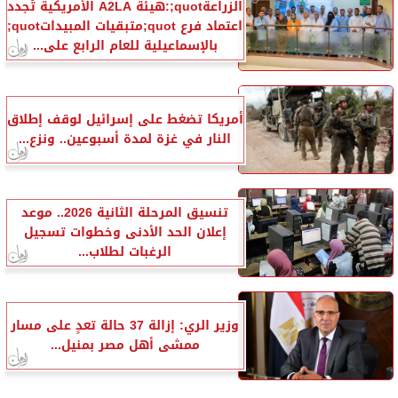
الزراعةquot;:هيئة A2LA الأمريكية تُجدد
اعتماد فرع quot;متبقيات المبيداتquot;
بالإسماعيلية للعام الرابع على...
أمريكا تضغط على إسرائيل لوقف إطلاق
النار في غزة لمدة أسبوعين.. ونزع...
تنسيق المرحلة الثانية 2026.. موعد
إعلان الحد الأدنى وخطوات تسجيل
الرغبات لطلاب...
وزير الري: إزالة 37 حالة تعدٍ على مسار
ممشى أهل مصر بمنيل...