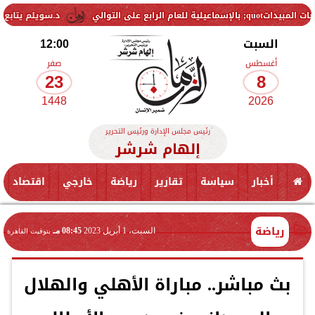
د.سويلم يتابع موقف..المشر
السبت
12:00
أغسطس
صفر
23
8
1448
2026
رئيس مجلس الإدارة ورئيس التحرير
إلهام شرشر
أخبار
سياسة
تقارير
رياضة
خارجي
اقتصاد
رياضة
السبت، 1 أبريل 2023
08:45 مـ
بتوقيت القاهرة
بث مباشر.. مباراة الأهلي والهلال