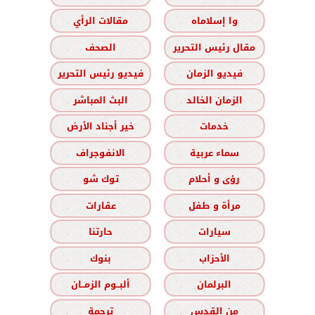
وا إسلاماه
مقالات الرأي
مقال رئيس التحرير
الصحف
فيديو الزمان
فيديو رئيس التحرير
الزمان الخالد
البث المباشر
خدمات
خير أجناد الأرض
سماء عربية
الانفوجراف
رؤى و أحلام
توك شو
مرأة و طفل
عقارات
سيارات
حارتنا
الأحزاب
بنوك
البرلمان
ألبــوم الزمــان
من القدس
ترجمة