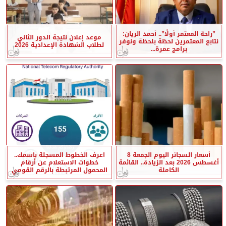
”راحة المعتمر أولًا”.. أحمد الريان:
موعد إعلان نتيجة الدور الثاني
نتابع المعتمرين لحظة بلحظة ونوفر
لطلاب الشهادة الإعدادية 2026
برامج عمرة...
أسعار السجائر اليوم الجمعة 8
اعرف الخطوط المسجلة باسمك..
أغسطس 2026 بعد الزيادة.. القائمة
خطوات الاستعلام عن أرقام
الكاملة
المحمول المرتبطة بالرقم القومي