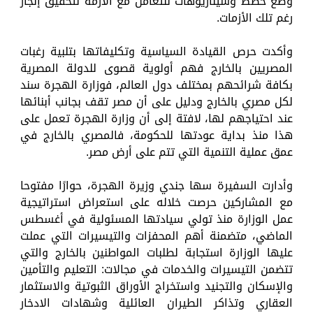
وضع خطط وسيناريوهات للتعامل مع الأزمة لتحقيق إنجاز
رغم تلك الأزمات.
وأكدت حرص القيادة السياسية وتكليفاتها بتلبية رغبات
المصريين بالخارج فهم أولوية قصوى للدولة المصرية
بكافة شرائحهم بمختلف دول العالم، فوزارة الهجرة سند
لكل مصري بالخارج ودليل على أن مصر تقف بجانب أبنائها
عند احتياجهم لها، لافتة إلى أن وزارة الهجرة تعمل على
هذا منذ بداية عودتها للحكومة، فالمصري بالخارج في
عمق عملية التنمية التي تتم على أرض مصر.
وأدارت السفيرة سها جندي وزيرة الهجرة، حوارًا مفتوحا
مع المشاركين حرصت خلاله على استعراض استراتيجية
عمل الوزارة منذ تولي سيادتها المسئولية في أغسطس
الماضي، متضمنة أهم المحفزات والتيسيرات التي عملت
عليها الوزارة استجابة لطلبات المواطنين بالخارج والتي
تتضمن التيسيرات والخدمات في مجالات: التعليم والتأمين
والإسكان والتجنيد واستخراج الأوراق الثبوتية والاستثمار
العقاري وتذاكر الطيران العائلية وشهادات الادخار