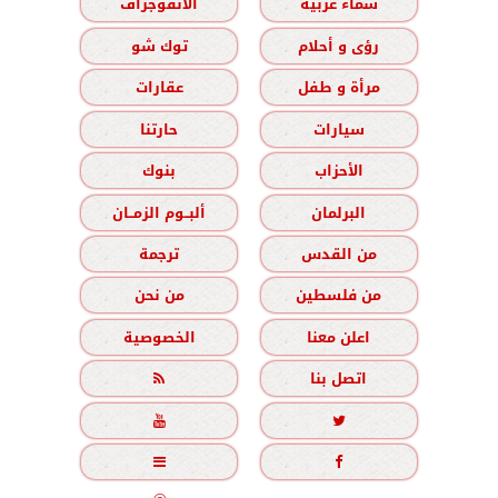
سماء عربية
الانفوجراف
رؤى و أحلام
توك شو
مرأة و طفل
عقارات
سيارات
حارتنا
الأحزاب
بنوك
البرلمان
ألبــوم الزمــان
من القدس
ترجمة
من فلسطين
من نحن
اعلن معنا
الخصوصية
اتصل بنا




