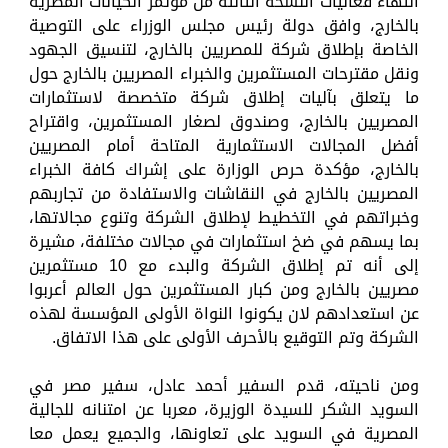
انتهاء فعاليات النسخة الثالثة من مؤتمر الكيانات المصرية
بالخارج، وافق دولة رئيس مجلس الوزراء على التوصية
الخاصة بإطلاق شركة للمصريين بالخارج، لتنسيق الجهود
ونقل مقترحات المستثمرين والخبراء المصريين بالخارج حول
ما يتعلق بآليات إطلاق شركة متخصصة لاستثمارات
المصريين بالخارج، وصندوق لصغار المستثمرين، واقتراح
أفضل المجالات الاستثمارية المتاحة أمام المصريين
بالخارج، مؤكدة حرص الوزارة على إشراك كافة الخبراء
المصريين بالخارج في النقاشات والاستفادة من تجاربهم
وخبراتهم في التخطيط لإطلاق الشركة وتنوع مجالاتها،
بما يسهم في ضخ استثمارات في مجالات مختلفة، مشيرة
إلى أنه تم إطلاق الشركة والبدء مع 10 مستثمرين
مصريين بالخارج ومن كبار المستثمرين حول العالم أعربوا
عن استعدادهم لان يكونوا النواة الأولى المؤسسة لهذه
الشركة وتم التوقيع بالأحرف الأولى على هذا الاتفاق.
ومن ناحيته، قدم السفير أحمد عادل، سفير مصر في
السويد الشكر للسيدة الوزيرة، معربا عن امتنانه للجالية
المصرية في السويد على تعاونها، والجميع يعمل معا