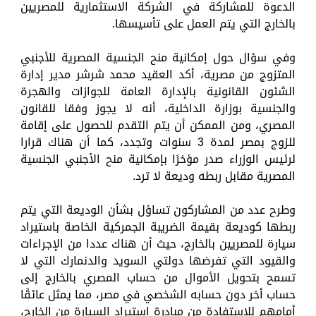
الدعوة للمشاركة في الشركة الاستثمارية للمصريين
بالخارج التي يتم العمل على تأسيسها.
وفي سؤال حول إمكانية منح الجنسية المصرية للأجنبي
المتزوج من مصرية، أكد العقيد محمد شرشر مدير إدارة
الشئون القانونية بالإدارة العامة للجوازات والهجرة
والجنسية بوزارة الداخلية، أنه لا يجوز وفقا للقانون
المصري، ومن الممكن أن يتم التقدم للحصول على إقامة
للزوج بمصر لمدة 3 سنوات وتجدد، كما أن هناك قرارا
لرئيس الوزراء صدر مؤخرًا بإمكانية منح الأجنبي الجنسية
المصرية مقابل ربطه وديعة لا ترد.
وطرح عدد من المشاركون تساؤل بشأن الوديعة التي يتم
ربطها كوديعة بقيمة الضريبة الجمركية الخاصة باستيراد
سيارة للمصريين بالخارج، حيث أن هناك عددا من الإجراءات
والقيود التي تفرضها دولتي السويد والدنمارك التي لا
تسمح بتحويل الأموال من حساب المصري بالخارج إلى
حساب أخر دون حسابه الشخصي في مصر، مما يمثل عائقًا
أمامهم للاستفادة من مبادرة استيراد السيارة من الخارج،