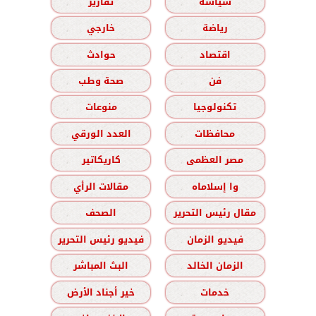
سياسة
تقارير
رياضة
خارجي
اقتصاد
حوادث
فن
صحة وطب
تكنولوجيا
منوعات
محافظات
العدد الورقي
مصر العظمى
كاريكاتير
وا إسلاماه
مقالات الرأي
مقال رئيس التحرير
الصحف
فيديو الزمان
فيديو رئيس التحرير
الزمان الخالد
البث المباشر
خدمات
خير أجناد الأرض