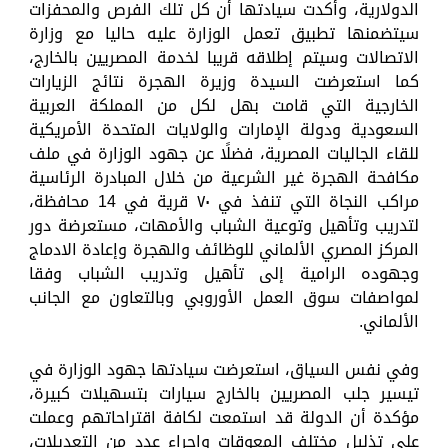
الدولارية، وأكدت سيادتها أن كل تلك الفرص والمحفزات
سيتضمنها تطبيق تعمل الوزارة عليه حاليا مع وزارة
الاتصالات وسيتم إطلاقه قريبا لخدمة المصريين بالخارج،
كما استعرضت السيدة وزيرة الهجرة نتائج الزيارات
الخارجية التي قامت بهل لكل من المملكة العربية
السعودية ودولة الإمارات والولايات المتحدة الأمريكية
للقاء الجاليات المصرية، فضلًا عن جهود الوزارة في ملف
مكافحة الهجرة غير الشرعية من خلال المبادرة الرئاسية
مراكب النجاة التي تنفذ في ٧٠ قرية في 14 محافظة،
لتدريب وتأهيل وتوعية الشباب والأمهات، مستعرضة دور
المركز المصري الألماني للوظائف والهجرة وإعادة الادماج
وجهوده الرامية إلى تأهيل وتدريب الشباب وفقا
لمواصفات سوق العمل الأوروبي وبالتعاون مع الجانب
الألماني.
وفي نفس السياق، استعرضت سيادتها جهود الوزارة في
تيسير جلب المصريين بالخارج سيارات بتسهيلات كبيرة،
مؤكدة أن الدولة قد استمعت لكافة اقتراحاتهم وعملت
على تذليل مختلف المعوقات وإجراء عدد من التعديلات،