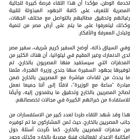
لخدمة الوطن، مؤكدا أن هذا اللقاء فرصة كبيرة للجالية
المصرية للتعرف على كافة الجهود المبذولة لتلبية
رغباتهم وتحقيق مطالبهم بالتواصل مع مختلف الجهات،
وكذلك ليتعرفوا على ما يتم على أرض مصر من تنمية
وتبادل المعرفة والأفكار.
وفي السياق ذاته، أوضح السفير كريم شريف، سفير مصر
لدى الدنمارك وغير المقيم في ليتوانيا، أن هناك الكثير من
المحفزات التي سيستفيد منها المصريون بالخارج، تم
توفيرها بجهود السفيرة سها جندي وزيرة الهجرة، مثمنا
ما يحدث من لقاءات مباشرة مع المصريين بالخارج ضمن
مبادرة "ساعة مع الوزيرة"، لافتًا إلى أننا جميعا نعمل
لصالح المصريين بالخارج وتحقيق ما يطمحون إليه، وأيضًا
للاستفادة من خبراتهم الكبيرة في مجالات تخصصاتهم.
هذا وقد شهد اللقاء طرحا لعدد كبير من الاستفسارات من
جانب المصريين بالخارج، حيث ثمن المشاركون ما تم توفيره
من محفزات للمصريين بالخارج، كما طُرحت أسئلة حول
إمكانية الإعداد لفعاليات فنية مصرية بالخارج وكذلك وجود