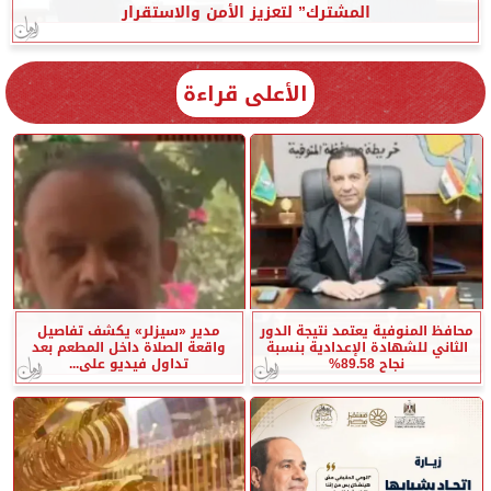
المشترك” لتعزيز الأمن والاستقرار
الأعلى قراءة
محافظ المنوفية يعتمد نتيجة الدور
مدير «سيزلر» يكشف تفاصيل
الثاني للشهادة الإعدادية بنسبة
واقعة الصلاة داخل المطعم بعد
نجاح 89.58%
تداول فيديو على...