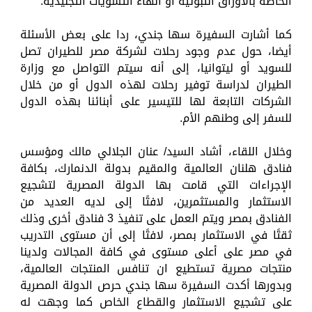
الخاصة بالأوراق الثبوتية أو انهاء التسويات التجنيدية.
كما أشارت السفيرة سها جندي، ردا على بعض الأسئلة
أيضا، حول عدم وجود رحلات لشركة مصر للطيران تصل
للسويد أو ليتوانيا، إلى أنه سيتم التواصل مع وزارة
الطيران لدراسة توفير رحلات لهذه الدول أو من خلال
الشركات التابعة لها للتيسير على أبنائنا بهذه الدول
للسفر إلى وطنهم الأم.
وخلال اللقاء، أشاد السيد/ عنان الجلالي مالك ومؤسس
فنادق هلنان العالمية والمقيم بدولة الدنمارك، بكافة
الإجراءات التي قامت بها الدولة المصرية لتشجيع
الاستثمار والمستثمرين، لافتًا إلى لديه العديد من
الفنادق بمصر ويتم العمل على تنفيذ 3 فنادق أخرى وذلك
ثقتًا في الاستثمار بمصر، لافتًا إلى أن مستوى التدريب
في مصر على أعلى مستوى في كافة المجالات ولدينا
منتجات مصرية تستطيع ان تنافس المنتجات العالمية،
وبدورها أكدت السفيرة سها جندي حرص الدولة المصرية
على تشجيع الاستثمار والقطاع الخاص كما وجهت له