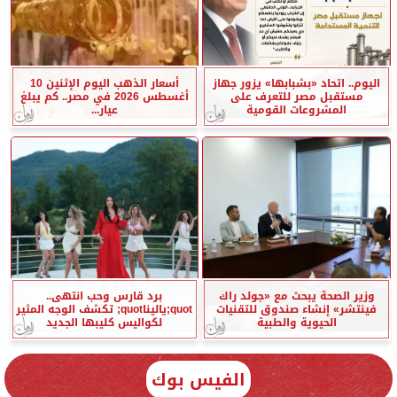
اليوم.. اتحاد «بشبابها» يزور جهاز
أسعار الذهب اليوم الإثنين 10
مستقبل مصر للتعرف على
أغسطس 2026 في مصر.. كم يبلغ
المشروعات القومية
عيار...
وزير الصحة يبحث مع «جولد راك
برد قارس وحب انتهى..
فينتشر» إنشاء صندوق للتقنيات
quot;ياليناquot; تكشف الوجه المثير
الحيوية والطبية
لكواليس كليبها الجديد
الفيس بوك