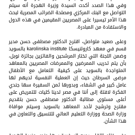
وفي هذا الصدد أكدت السيدة وزيرة الهجرة أنه سيتم
التواصل مع البنك المركزي ومصلحة الضرائب المصرية لبحث
هذا الأمر تيسيرا على المصريين المقيمين في هذه الدول
والاستفادة من المبادرة.
وعلى صعيد متواصل، اقترح الدكتور مصطفى حسن مدير
قسم في معهد كارولنيسكا karolinska institute بالسويد
وضمن اللجنة التي تختار المرشحين والفائزين بجائزة نوبل،
بأن يتم تدريب الممرضين والممرضات المصريين بالمعاهد
المتواجدة بالسويد على كيفية التعامل مع الأطفال
مرضى السرطان حيث إن العملية النفسية لديهم لها
عامل كبير في الشفاء، وبدورها ثمن السفيرة سها جندي
الفكرة لافتة إلى أننا في مصر لدينا كليات للتمريض على
أعلى مستوى مطالبة الدكتور مصطفى حسن بتقديم
مقترح وترشيح لأحد المعاهد بالسويد وسيتم موافاة
وزارة الصحة ووزارة التعليم العالي للتنسيق والتعاون في
هذا الشأن.