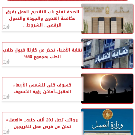
الصحة تفتح باب التقديم للعمل بفرق
مكافحة العدوى والجودة والتحول
الرقمي.. الشروط...
نقابة الأطباء تحذر من كارثة قبول طلاب
الطب بمجموع 50%
كسوف كلي للشمس الأربعاء
المقبل..أماكن رؤية الكسوف
برواتب تصل لـ20 ألف جنيه.. «العمل»
تعلن عن فرص عمل للخريجين