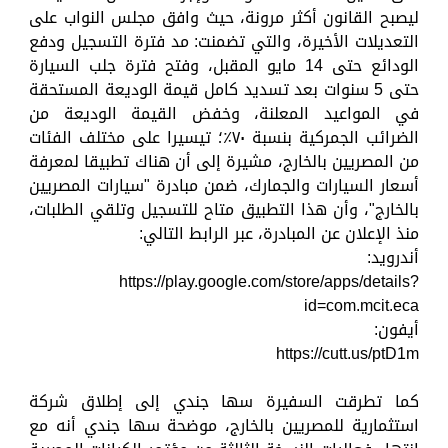
ليصبح القانون أكثر مرونة، حيث وافق مجلس النواب على
التعديلات الأخيرة، والتي تضمنت: مد فترة التسجيل ودفع
الودائع حتى 14 مايو المقبل، وفتح فترة جلب السيارة
حتى 5 سنوات بعد تسديد كامل قيمة الوديعة المستحقة
في المواعيد المعلنة، وخفض القيمة الوديعة من
الضرائب الجمركية بنسبة ٧٠٪؜؛ تيسيرا على مختلف الفئات
من المصريين بالخارج، مشيرة إلى أن هناك تطبيقا لمعرفة
أسعار السيارات والجمارك، ضمن مبادرة "سيارات المصريين
بالخارج"، وأن هذا التطبيق متاح للتسجيل وتلقي الطلبات،
منذ الإعلان عن المبادرة، عبر الرابط التالي:
أندرويد:
‏https://play.google.com/store/apps/details?
id=com.mcit.eca
أيفون:
كما تطرقت السفيرة سها جندي إلى إطلاق شركة
استثمارية للمصريين بالخارج، موضحة سها جندي أنه مع