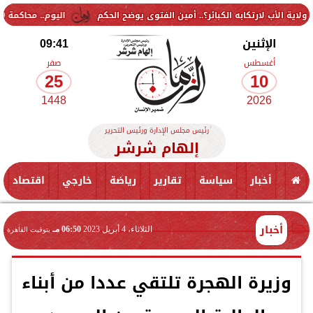
لكبائر؟.. أمين الفتوى يوضح الحكم
اليوم.. محاكمة 9 متهمين في قضية «جماعة إرهابية» بالتجمع الخامس
الإثنين
09:41
أغسطس
صفر
25
10
1448
2026
رئيس مجلس الإدارة ورئيس التحرير
إلهام شرشر
أخبار
سياسة
تقارير
رياضة
خارجي
اقتصاد
أخبار
الثلاثاء، 4 أبريل 2023
06:50 مـ
بتوقيت القاهرة
وزيرة الهجرة تلتقي عددا من أبناء