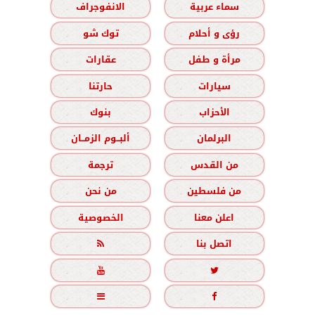
سماء عربية
الانفوجراف
رؤى و أحلام
توك شو
مرأة و طفل
عقارات
سيارات
حارتنا
الأحزاب
بنوك
البرلمان
ألبــوم الزمــان
من القدس
ترجمة
من فلسطين
من نحن
اعلن معنا
الخصوصية
اتصل بنا




