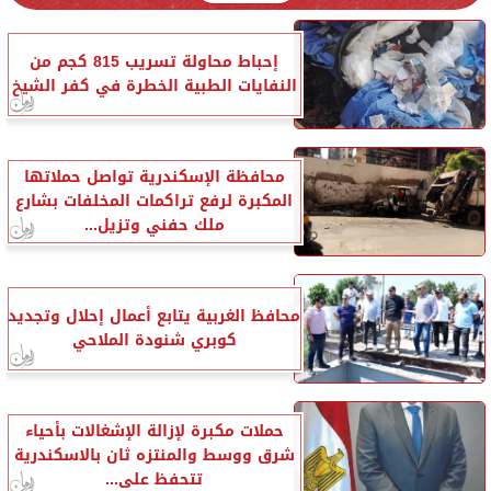
إحباط محاولة تسريب 815 كجم من
النفايات الطبية الخطرة في كفر الشيخ
محافظة الإسكندرية تواصل حملاتها
المكبرة لرفع تراكمات المخلفات بشارع
ملك حفني وتزيل...
محافظ الغربية يتابع أعمال إحلال وتجديد
كوبري شنودة الملاحي
حملات مكبرة لإزالة الإشغالات بأحياء
شرق ووسط والمنتزه ثان بالاسكندرية
تتحفظ على...