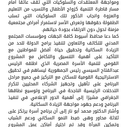
ومواجهة المعتقدات والسلوكيات التي تقف عائقاً أمام
مسار قاطرة التنمية كزواج الأطفال والتسرب من التعليم
والعزوة وانجاب الذكور تلك السلوكيات التي تسلب
الطفولة حقوقها وتعرض الأسر لاستمرار أمراض مجتمعية
مزمنة تحول دون الارتقاء بجودة حياتهم.
كما دعا محافظ أسيوط كافة الجهات ومؤسسات المجتمع
المدني للتكاتف والتعاون لتنفيذ برامج الدولة للحد من
الزيادة السكانية وتحقيق حياة أفضل للمواطنين مع
التأكيد على أهمية التنسيق والتكامل مع المشروع
القومي لتنمية الأسرة المصرية الذي اطلقه الرئيس
عبدالفتاح السيسي رئيس الجمهورية ليساهم في تحقيق
الاستراتيجية القومية للسكان مع التركيز في جميع مراحل
البرنامج على تأهيل وتجهيز الشركاء المحليين لتكرار
التدخلات الرئيسية الناجحة في البرنامج وتوسيع نطاقها
الجغرافي مشيرًا إلى أهمية الدور الإعلامي في تنفيذ
البرنامج ودعم جهود مواجهة الزيادة السكانية.
وأشار الدكتور محمد أبو نار إلى أن برنامج أسرة يرتكز على
ثلاثة محاور وهى ضبط النمو السكاني ودعم الشباب
وتمكين المرأة وقد تم اختيار أماكن عمل المشروع