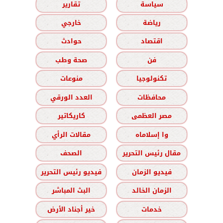
سياسة
تقارير
رياضة
خارجي
اقتصاد
حوادث
فن
صحة وطب
تكنولوجيا
منوعات
محافظات
العدد الورقي
مصر العظمى
كاريكاتير
وا إسلاماه
مقالات الرأي
مقال رئيس التحرير
الصحف
فيديو الزمان
فيديو رئيس التحرير
الزمان الخالد
البث المباشر
خدمات
خير أجناد الأرض