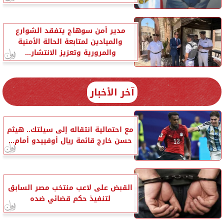
مدير أمن سوهاج يتفقد الشوارع
والميادين لمتابعة الحالة الأمنية
والمرورية وتعزيز الانتشار...
آخر الأخبار
مع احتمالية انتقاله إلى سيلتك.. هيثم
حسن خارج قائمة ريال أوفييدو أمام...
القبض على لاعب منتخب مصر السابق
لتنفيذ حكم قضائي ضده