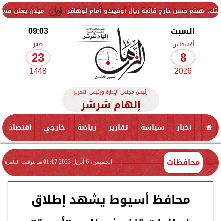
ن خارج قائمة ريال أوفييدو أمام لوهافر
ميلان يعلن فسخ عقد إسماعيل ب
السبت
09:03
أغسطس
صفر
23
8
1448
2026
رئيس مجلس الإدارة ورئيس التحرير
إلهام شرشر
أخبار
سياسة
تقارير
رياضة
خارجي
اقتصاد
محافظات
الخميس، 6 أبريل 2023
01:17 مـ
بتوقيت القاهرة
محافظ أسيوط يشهد إطلاق