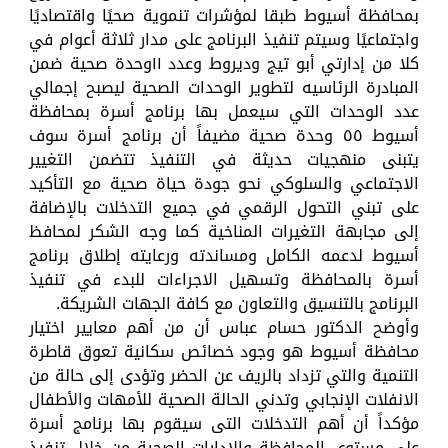
بمحافظة أسيوط طبقا لمؤشرات تنموية صحيًا واقتصاديًا
واجتماعيًا وسيتم تنفيذ البرنامج على مدار ثلاثة أعوام في
كلا من إدارتي أبو تيج وديروط وعدد ١١وحدة صحية ضمن
المبادرة الرئاسيه لتطوير الوحدات الصحية ليصبح إجمالي
عدد الوحدات التي سيعمل بها برنامج أسرة بمحافظة
أسيوط ٥٥ وحدة صحية مضيفاً أن برنامج أسرة سوف
يتبنى منهجيات حديثة في التنفيذ تتضمن التغيير
الاجتماعي والسلوكي نحو جودة حياة صحية مع التأكيد
على تبني التحول الرقمي في جميع التدخلات بالإضافة
إلى مجابهة التغيرات المناخية كما وجه الشكر لمحافظ
أسيوط لدعمه الكامل ومساندته ورعايته إطلاق برنامج
أسرة بالمحافظة وتسهيل الاجراءات للبدء في تنفيذ
البرنامج بالتنسيق والتعاون مع كافة الجهات الشريكة.
وأوضح الدكتور حسام عباس أن من أهم معايير اختيار
محافظة أسيوط هو وجود خصائص سكانية تعوق قاطرة
التنمية والتي تزداد بالريف عن الحضر وتؤدى إلى حالة من
الانفلات الإنجابي وتدني الحالة الصحية للأمهات والأطفال
مؤكداً أن أهم التدخلات التى سيقوم بها برنامج أسرة
على مستوي المحافظة والإدارات الصحية من خلال تنفيذ