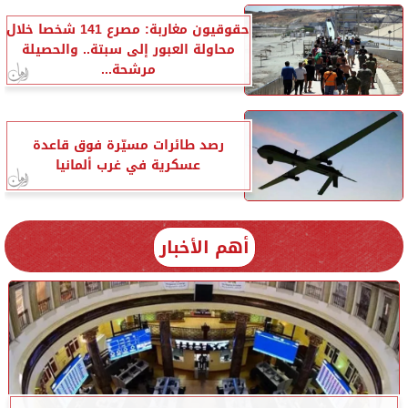
حقوقيون مغاربة: مصرع 141 شخصا خلال
محاولة العبور إلى سبتة.. والحصيلة
مرشحة...
رصد طائرات مسيّرة فوق قاعدة
عسكرية في غرب ألمانيا
أهم الأخبار