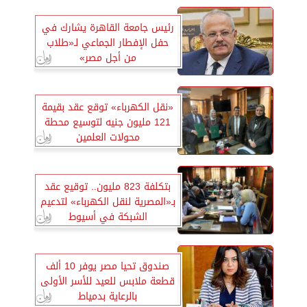
رئيس جامعة القاهرة يشارك في
حفل الإفطار الجماعي لـ«طلاب
من أجل مصر»
«نقل الكهرباء» توقع عقد بقيمة
121 مليون جنيه لتوسيع محطة
محولات العلمين
بتكلفة 823 مليون.. توقيع عقد
بـ«المصرية لنقل الكهرباء» لتدعيم
الشبكة في أسيوط
صندوق تحيا مصر يوفر 10 ألف
قطعة ملابس للعيد للأسر الأولى
بالرعاية بدمياط