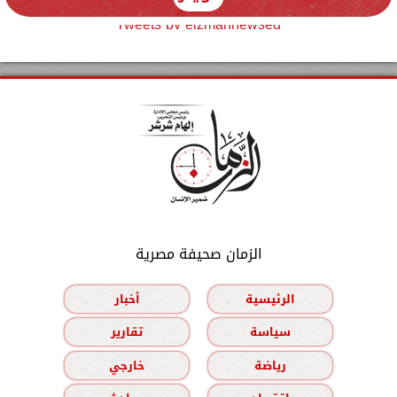
Tweets by elzmannewseg
الزمان صحيفة مصرية
الرئيسية
أخبار
سياسة
تقارير
رياضة
خارجي