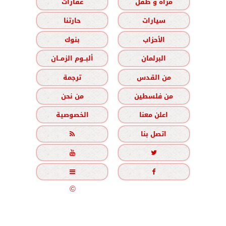
مرأة و طفل
عقارات
سيارات
حارتنا
الأحزاب
بنوك
البرلمان
ألبــوم الزمــان
من القدس
ترجمة
من فلسطين
من نحن
اعلن معنا
الخصوصية
اتصل بنا





جميع الحقوق محفوظة
©
2020 - 2026 - الزمان