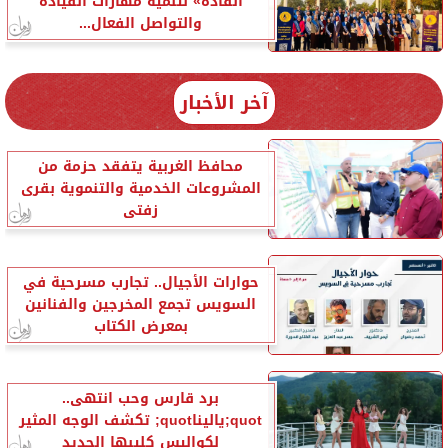
القادة» لتنمية مهارات القيادة
والتواصل الفعال...
آخر الأخبار
محافظ الغربية يتفقد حزمة من
المشروعات الخدمية والتنموية بقرى
زفتى
حوارات الأجيال.. تجارب مسرحية في
السويس تجمع المخرجين والفنانين
بمعرض الكتاب
برد قارس وحب انتهى..
quot;ياليناquot; تكشف الوجه المثير
لكواليس كليبها الجديد