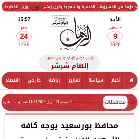
المشروعات الخدمية والتنموية بقرى زفتى
وزير التخطيط يتابع استعدادا
الأحد
15:57
أغسطس
صفر
24
9
1448
2026
رئيس مجلس الإدارة ورئيس التحرير
إلهام شرشر
أخبار
سياسة
تقارير
رياضة
خارجي
اقتصاد
محافظات
السبت، 15 أبريل 2023
11:44 صـ
بتوقيت القاهرة
محافظ بورسعيد يوجه كافة