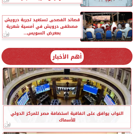
قصائد الفصحى تستعيد تجربة درويش
مصطفى درويش في أمسية شعرية
بمعرض السويس...
أهم الأخبار
النواب يوافق على اتفاقية استضافة مصر للمركز الدولي
للأسماك