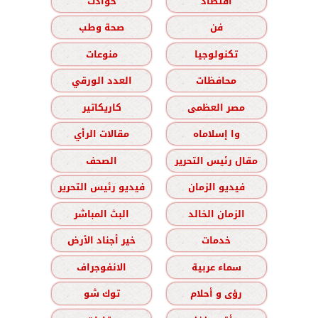
اقتصاد
حوادث
فن
صحة وطب
تكنولوجيا
منوعات
محافظات
العدد الورقي
مصر العظمى
كاريكاتير
وا إسلاماه
مقالات الرأي
مقال رئيس التحرير
الصحف
فيديو الزمان
فيديو رئيس التحرير
الزمان الخالد
البث المباشر
خدمات
خير أجناد الأرض
سماء عربية
الانفوجراف
رؤى و أحلام
توك شو