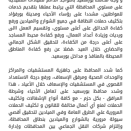
على مستوي المحافظة التي يرتبط عملها بتقديم خدمات
للمواطنين، مشددا على رؤساء الأحياء ومدينة بورفؤاد
بتكثيف حملات النظافة في جميع الشوارع والميادين ورفع
كفاءة الحدائق على أعلى مستوى، وتقسيم العمل االى
ورديات وزيادة أعداد العمال، ورفع كفاءة محيط المساجد
على أعلى درجة من الكفاءة، لتحقيق الشكل الجمالي
والحضاري خلال العيد ،فضلا عن رفع كفاءة المناطق
المحيطة بالمنافذ و مداخل بورسعيد.
كما شدد المحافظ على جاهزية المستشفيات والمراكز
والوحدات الصحية ومرفق الإسعاف، ورفع درجة الاستعداد
القصوى في المستشفيات والإسعاف خلال الأعياد ، هذا
وشدد محافظ بورسعيد على تعامل الأحياء وشرطة
المرافق - بكل حزم - مع كافة أنواع الإشغالات وتكثيف
الحملات لمنع أي أعمال مخالفة للقانون و تكثيف الحملات
المرورية علي الطرق العامة وفي الميادين لتحقيق أقصي
سيولة مرورية بالشوارع والميادين بنطاق المحافظة،
وإلتزام شركات النقل الجماعي بين المحافظات وإدارة