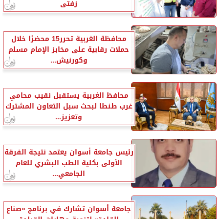
زفتى
محافظة الغربية تحرر15 محضرًا خلال
حملات رقابية على مخابز الإمام مسلم
وكورنيش...
محافظ الغربية يستقبل نقيب محامي
غرب طنطا لبحث سبل التعاون المشترك
وتعزيز...
رئيس جامعة أسوان يعتمد نتيجة الفرقة
الأولى بكلية الطب البشري للعام
الجامعي...
جامعة أسوان تشارك في برنامج «صناع