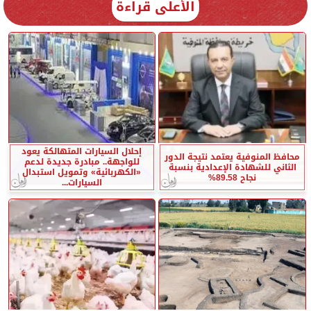
الأعلى قراءة
إحلال السيارات المتهالكة يعود
محافظ المنوفية يعتمد نتيجة الدور
للواجهة.. مبادرة جديدة لدعم
الثاني للشهادة الإعدادية بنسبة
«الكهربائية» وتمويل استبدال
نجاح 89.58%
السيارات...