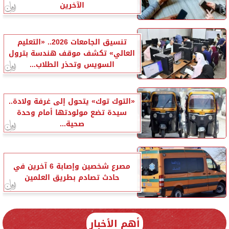
الآخرين
تنسيق الجامعات 2026.. «التعليم
العالي» تكشف موقف هندسة بترول
السويس وتحذر الطلاب...
«التوك توك» يتحول إلى غرفة ولادة..
سيدة تضع مولودتها أمام وحدة
صحية...
مصرع شخصين وإصابة 6 آخرين في
حادث تصادم بطريق العلمين
أهم الأخبار