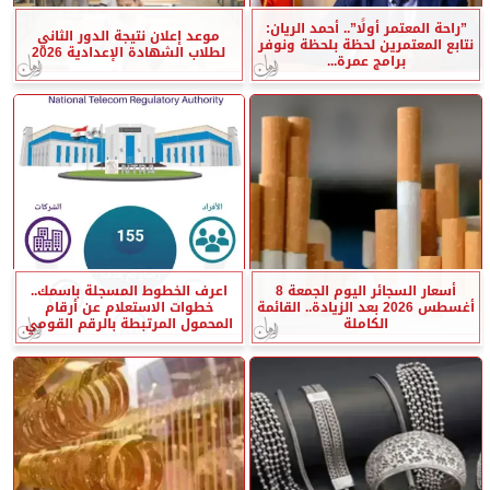
”راحة المعتمر أولًا”.. أحمد الريان:
موعد إعلان نتيجة الدور الثاني
نتابع المعتمرين لحظة بلحظة ونوفر
لطلاب الشهادة الإعدادية 2026
برامج عمرة...
أسعار السجائر اليوم الجمعة 8
اعرف الخطوط المسجلة باسمك..
أغسطس 2026 بعد الزيادة.. القائمة
خطوات الاستعلام عن أرقام
الكاملة
المحمول المرتبطة بالرقم القومي