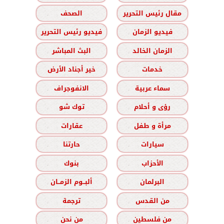
مقال رئيس التحرير
الصحف
فيديو الزمان
فيديو رئيس التحرير
الزمان الخالد
البث المباشر
خدمات
خير أجناد الأرض
سماء عربية
الانفوجراف
رؤى و أحلام
توك شو
مرأة و طفل
عقارات
سيارات
حارتنا
الأحزاب
بنوك
البرلمان
ألبــوم الزمــان
من القدس
ترجمة
من فلسطين
من نحن