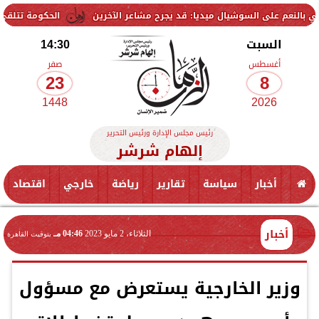
لى السوشيال ميديا: قد يجرح مشاعر الآخرين
الحكومة تتلقى 229 ألف شكوى وطلب واستفسار خلال يوليو.. ومدبولي يوجه بسرعة الاستجابة للمواطنين
السبت
14:30
أغسطس
صفر
23
8
1448
2026
رئيس مجلس الإدارة ورئيس التحرير
إلهام شرشر
أخبار
سياسة
تقارير
رياضة
خارجي
اقتصاد
أخبار
الثلاثاء، 2 مايو 2023
04:46 مـ
بتوقيت القاهرة
وزير الخارجية يستعرض مع مسؤول