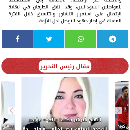
للمواطنين السودانيين، وقد اتفق الطرفان في نهاية
الإتصال على استمرار التشاور والتنسيق خلال الفترة
المقبلة في إطار جهود التوصل لحل للأزمة.
مقال رئيس التحرير
إلهام شرشر تكتب: «الحج» مؤتمر
كورة..
الوحدة السنوى يصــــنع أمـــــــةً واحــــــدةً