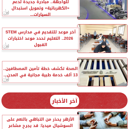
للواجهة.. مبادرة جديدة لدعم
«الكهربائية» وتمويل استبدال
السيارات...
آخر موعد للتقديم في مدارس STEM
2026.. التعليم تحدد موعد اختبارات
القبول
الصحة تكشف خطة تأمين المصطافين..
13 ألف خدمة طبية مجانية في المدن...
آخر الأخبار
الأزهر يحذر من التباهي بالنعم على
السوشيال ميديا: قد يجرح مشاعر