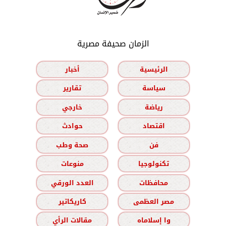
الزمان صحيفة مصرية
الرئيسية
أخبار
سياسة
تقارير
رياضة
خارجي
اقتصاد
حوادث
فن
صحة وطب
تكنولوجيا
منوعات
محافظات
العدد الورقي
مصر العظمى
كاريكاتير
وا إسلاماه
مقالات الرأي