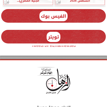
أغسطس 2026
الجنيه المصري|...
الفيس بوك
تويتر
Tweets by elzmannewseg