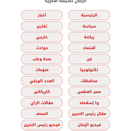
الزمان صحيفة مصرية
الرئيسية
أخبار
سياسة
تقارير
رياضة
خارجي
اقتصاد
حوادث
فن
صحة وطب
تكنولوجيا
منوعات
محافظات
العدد الورقي
مصر العظمى
كاريكاتير
وا إسلاماه
مقالات الرأي
مقال رئيس التحرير
الصحف
فيديو الزمان
فيديو رئيس التحرير