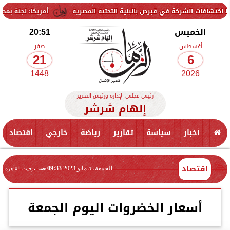
ركة في قبرص بالبنية التحتية المصرية
أمريكا: لجنة بمجلس الشيوخ تحم
الخميس
20:51
أغسطس
صفر
21
6
1448
2026
رئيس مجلس الإدارة ورئيس التحرير
إلهام شرشر
أخبار
سياسة
تقارير
رياضة
خارجي
اقتصاد
اقتصاد
الجمعة، 5 مايو 2023
09:33 صـ
بتوقيت القاهرة
أسعار الخضروات اليوم الجمعة