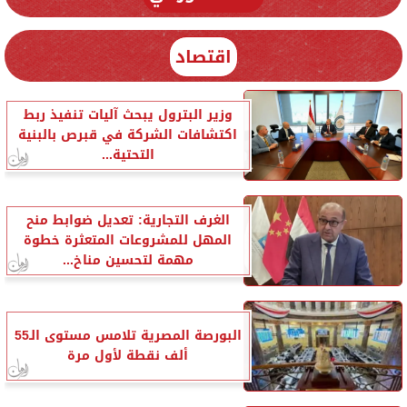
اقتصاد
وزير البترول يبحث آليات تنفيذ ربط
اكتشافات الشركة في قبرص بالبنية
التحتية...
الغرف التجارية: تعديل ضوابط منح
المهل للمشروعات المتعثرة خطوة
مهمة لتحسين مناخ...
البورصة المصرية تلامس مستوى الـ55
ألف نقطة لأول مرة