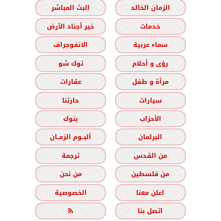
الزمان الخالد
البث المباشر
خدمات
خير أجناد الأرض
سماء عربية
الانفوجراف
رؤى و أحلام
توك شو
مرأة و طفل
عقارات
سيارات
حارتنا
الأحزاب
بنوك
البرلمان
ألبــوم الزمــان
من القدس
ترجمة
من فلسطين
من نحن
اعلن معنا
الخصوصية
اتصل بنا
