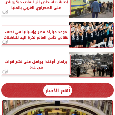
إصابة 8 أشخاص إثر انقلاب ميكروباص
على الصحراوي الغربي بالمنيا
موعد مباراة مصر وإسبانيا في نصف
نهائي كأس العالم لكرة اليد للناشئات
برلمان أوغندا يوافق على نشر قوات
في غزة
أهم الأخبار