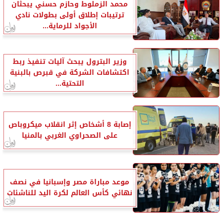
محمد الزملوط وحازم حسني يبحثان
ترتيبات إطلاق أولى بطولات نادي
الأجواد للرماية...
وزير البترول يبحث آليات تنفيذ ربط
اكتشافات الشركة في قبرص بالبنية
التحتية...
إصابة 8 أشخاص إثر انقلاب ميكروباص
على الصحراوي الغربي بالمنيا
موعد مباراة مصر وإسبانيا في نصف
نهائي كأس العالم لكرة اليد للناشئات