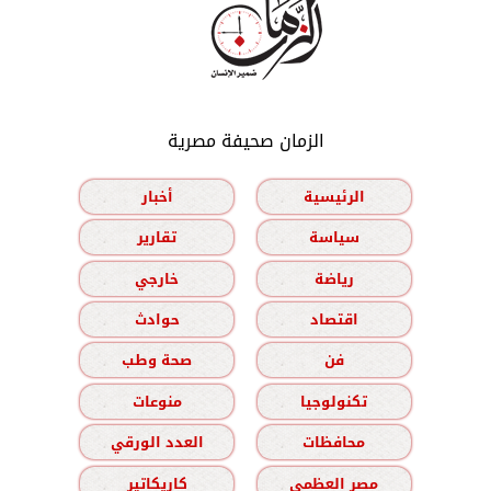
الزمان صحيفة مصرية
الرئيسية
أخبار
سياسة
تقارير
رياضة
خارجي
اقتصاد
حوادث
فن
صحة وطب
تكنولوجيا
منوعات
محافظات
العدد الورقي
مصر العظمى
كاريكاتير