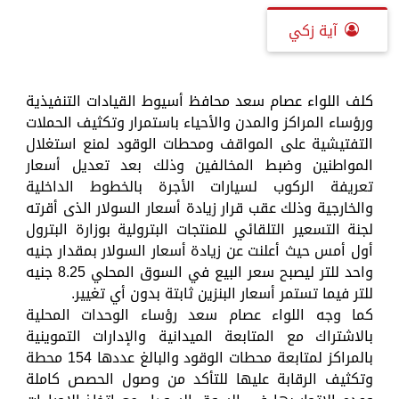
آية زكي
كلف اللواء عصام سعد محافظ أسيوط القيادات التنفيذية
ورؤساء المراكز والمدن والأحياء باستمرار وتكثيف الحملات
التفتيشية على المواقف ومحطات الوقود لمنع استغلال
المواطنين وضبط المخالفين وذلك بعد تعديل أسعار
تعريفة الركوب لسيارات الأجرة بالخطوط الداخلية
والخارجية وذلك عقب قرار زيادة أسعار السولار الذى أقرته
لجنة التسعير التلقائي للمنتجات البترولية بوزارة البترول
أول أمس حيث أعلنت عن زيادة أسعار السولار بمقدار جنيه
واحد للتر ليصبح سعر البيع في السوق المحلي 8.25 جنيه
للتر فيما تستمر أسعار البنزين ثابتة بدون أي تغيير.
كما وجه اللواء عصام سعد رؤساء الوحدات المحلية
بالاشتراك مع المتابعة الميدانية والإدارات التموينية
بالمراكز لمتابعة محطات الوقود والبالغ عددها 154 محطة
وتكثيف الرقابة عليها للتأكد من وصول الحصص كاملة