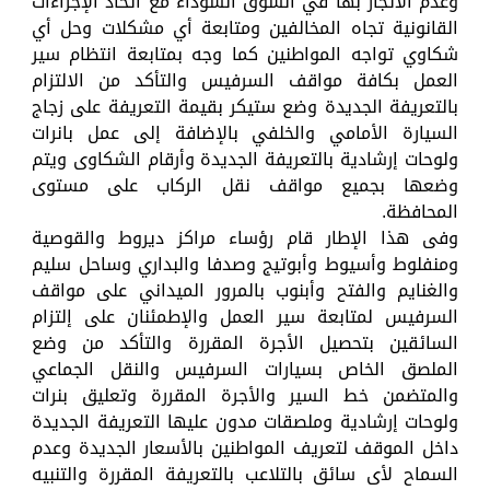
وعدم الاتجار بها في السوق السوداء مع اتخاذ الإجراءات
القانونية تجاه المخالفين ومتابعة أي مشكلات وحل أي
شكاوي تواجه المواطنين كما وجه بمتابعة انتظام سير
العمل بكافة مواقف السرفيس والتأكد من الالتزام
بالتعريفة الجديدة وضع ستيكر بقيمة التعريفة على زجاج
السيارة الأمامي والخلفي بالإضافة إلى عمل بانرات
ولوحات إرشادية بالتعريفة الجديدة وأرقام الشكاوى ويتم
وضعها بجميع مواقف نقل الركاب على مستوى
المحافظة.
وفى هذا الإطار قام رؤساء مراكز ديروط والقوصية
ومنفلوط وأسيوط وأبوتيج وصدفا والبداري وساحل سليم
والغنايم والفتح وأبنوب بالمرور الميداني على مواقف
السرفيس لمتابعة سير العمل والإطمئنان على إلتزام
السائقين بتحصيل الأجرة المقررة والتأكد من وضع
الملصق الخاص بسيارات السرفيس والنقل الجماعي
والمتضمن خط السير والأجرة المقررة وتعليق بنرات
ولوحات إرشادية وملصقات مدون عليها التعريفة الجديدة
داخل الموقف لتعريف المواطنين بالأسعار الجديدة وعدم
السماح لأى سائق بالتلاعب بالتعريفة المقررة والتنبيه