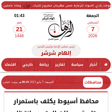
أجواد للرماية ضمن مهرجان مطروح للتراث
وفاة عاملين متأثرين بإصابتهم
الجمعة
01:43
أغسطس
صفر
21
7
1448
2026
رئيس مجلس الإدارة ورئيس التحرير
إلهام شرشر
أخبار
سياسة
تقارير
رياضة
خارجي
اقتصاد
محافظات
الجمعة، 5 مايو 2023
06:44 مـ
بتوقيت القاهرة
محافظ أسيوط يكلف باستمرار