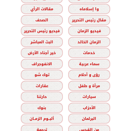
وا إسلاماه
مقالات الرأي
مقال رئيس التحرير
الصحف
فيديو الزمان
فيديو رئيس التحرير
الزمان الخالد
البث المباشر
خدمات
خير أجناد الأرض
سماء عربية
الانفوجراف
رؤى و أحلام
توك شو
مرأة و طفل
عقارات
سيارات
حارتنا
الأحزاب
بنوك
البرلمان
ألبــوم الزمــان
من القدس
ترجمة