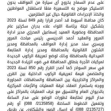
على عدم السماح بخروج أى سيارة من المواقف بدون
الاستيكر موضح به التسعيرة منعًا لاستغلال المواطنين
واتخاذ الإجراءات القانونية حيال غير الملتزمين.
كان محافظ أسيوط قد أصدر قرارا رقم 849 لسنة 2023
بتشكيل لجنة برئاسة اللواء علاء بدران سكرتير عام
المحافظة وعضوية العميد إسماعيل المحرزي مدير ادارة
المرور والعقيد أحمد الادريسي رئيس مباحث المرور
ويسري سند مدير إدارة المواقف بالمحافظة ومدير
الشئون القانونية بالمحافظة ومدير إدارة المتابعة
الميدانية بالمحافظة وذلك لوضع تعريفة الركوب الجديدة
لمركبات الأجرة بنطاق المحافظة في ضوء الزيادة الجديدة
في سعر السولار كما أصدر القرار رقم 850 لسنة 2023
والمتضمن قيمة تعريفية الركوب الداخلية بين القرى
والمراكز والخارجية بين المحافظة والمحافظات المجاورة
ووجه باستمرار انعقاد غرفة العمليات والأزمات المركزية
بالديوان العام والتنسيق مع غرف العمليات بالمراكز على
مدار اليوم لمتابعة تطورات الوضع على مدار الساعة
وتفعيل الخطوط الساخنة (2135858/ 088) أو رقم
(2135727/ 088) أو إرسال الصور والشكاوى عن طريق