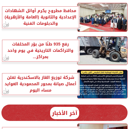
محافظ مطروح يكرم أوائل الشهادات
الإعدادية والثانوية (العامة والأزهرية)
والدبلومات الفنية
رفع 935 طنًا من بؤر المخلفات
والتراكمات التاريخية في يوم واحد
بمراكز...
شركة توزيع الغاز بالاسكندرية تعلن
أعمال صيانة بمحور المحمودية العوايد
مساء اليوم
آخر الأخبار