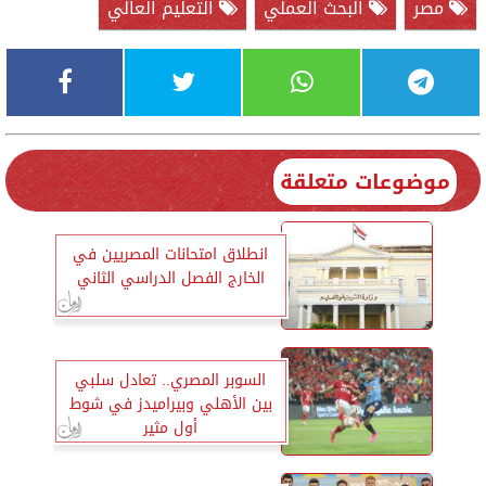
مصر
البحث العملي
التعليم العالي
موضوعات متعلقة
انطلاق امتحانات المصريين في
الخارج الفصل الدراسي الثاني
السوبر المصري.. تعادل سلبي
بين الأهلي وبيراميدز في شوط
أول مثير