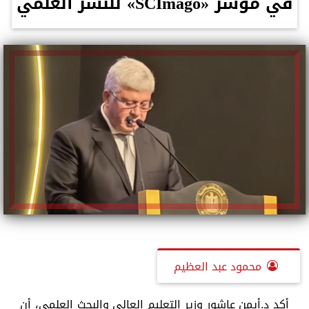
في مؤشر «SCImago» للنشر العلمي
محمود عبد العظيم
أكد د.أيمن عاشور وزير التعليم العالي والبحث العلمي، أن