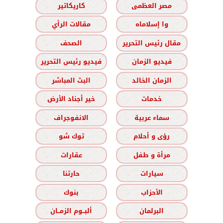
مصر العظمى
كاريكاتير
وا إسلاماه
مقالات الرأي
مقال رئيس التحرير
الصحف
فيديو الزمان
فيديو رئيس التحرير
الزمان الخالد
البث المباشر
خدمات
خير أجناد الأرض
سماء عربية
الانفوجراف
رؤى و أحلام
توك شو
مرأة و طفل
عقارات
سيارات
حارتنا
الأحزاب
بنوك
البرلمان
ألبــوم الزمــان