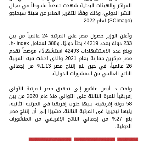
المراكز والهيئات البحثية شهدت تقدماً ملحوظاً في مجال
النشر الدولي، وذلك وفقًا للتقرير الصادر عن هيئة سيماجو
(SCImago) لعام 2022.
وأعلن الوزير حصول مصر على المرتبة 24 عالمياً من بين
233 دولة بعدد 44219 بحثاً دوليًا، و388 لمعامل h- index،
وبلغ عدد الاستشهادات 42493 استشهادًا، موضحاً تقدم
مصر مركزين مقارنة بعام 2021 والذى احتلت فيه المرتبة
26 عالمياً، في حين بلغ إنتاج مصر 1.13% من إجمالي
الناتج العالمي من المنشورات الدولية.
ولفت د. أيمن عاشور إلى تحقيق مصر المرتبة الأولى
إفريقياً للمرة الثالثة على التوالي منذ عام 2020 من بين
58 دولة إفريقية، يليها جنوب إفريقيا في المرتبة الثانية،
يليها نيجيريا فى المرتبة الثالثة، مشيرًا إلى أن إنتاج مصر
بلغ 27% من إجمالي الناتج الإفريقي من المنشورات
الدولية.