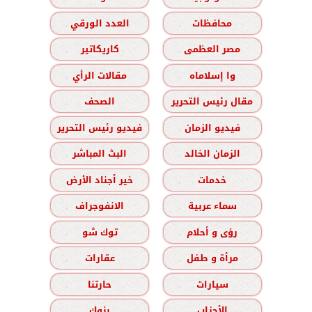
محافظات
العدد الورقي
مصر العظمى
كاريكاتير
وا إسلاماه
مقالات الرأي
مقال رئيس التحرير
الصحف
فيديو الزمان
فيديو رئيس التحرير
الزمان الخالد
البث المباشر
خدمات
خير أجناد الأرض
سماء عربية
الانفوجراف
رؤى و أحلام
توك شو
مرأة و طفل
عقارات
سيارات
حارتنا
الأحزاب
بنوك