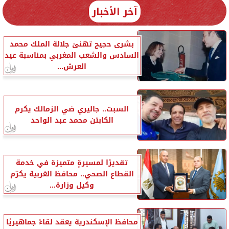
آخر الأخبار
بشرى حجيج تهنئ جلالة الملك محمد
السادس والشعب المغربي بمناسبة عيد
العرش...
السبت.. جاليري ضي الزمالك يكرم
الكابتن محمد عبد الواحد
تقديرًا لمسيرةٍ متميزة في خدمة
القطاع الصحي.. محافظ الغربية يكرّم
وكيل وزارة...
محافظ الإسكندرية يعقد لقاءً جماهيريًا