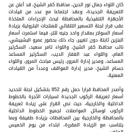
كان اللواء جمال نور الدين، محافظ كفر الشيخ، قد أعلن عن
التعريفة الجديدة، وعقد اجتماعا مع عدد من قيادات
الأجهزة التنفيذية بالمحافظة لبحث الإجراءات المتخذة
عقب قرار لجنة التسعير التلقائي للمنتجات البترولية بزيادة
أسعار السولار بمقدار واحد جنيه للتر، فيما استمرت أسعار
البنزين ثابتة دون تغيير، جاء ذلك بحضور عمرو البشبيشي،
نائب محافظ كفر الشيخ، واللواء تامر سعيد، السكرتير
العام، واللواء عبد الغفار الديب، السكرتير المساعد
المساعد، ومدير إدارة المرور، رئيس مباحث المرور، واللواء
حسام الشيخ، مدير إدارة المواقف وعدداً من القيادات
المعنية.
وأصدر المحافظ قرارا حمل رقم 852 بتشكيل لجنة لتحديد
أسعار تعريفة الركوب الجديدة لسيارات الأجرة بالخطوط
الداخلية والخارجية، حيث نص القرار على زيادة تعريفة
الركوب لوسائل المواصلات لجميع الخطوط الداخلية
بالمحافظة والخارجية بين المحافظات بزيادة طفيفة وبما
يتناسب مع الزيادة المقررة، ابتداء من يوم الخميس
الماضي.