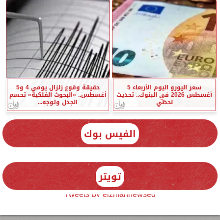
سعر اليورو اليوم الأربعاء 5
حقيقة وقوع زلزال يومي 4 و5
أغسطس 2026 في البنوك.. تحديث
أغسطس.. «البحوث الفلكية» تحسم
لحظي
الجدل وتوجه...
الفيس بوك
تويتر
Tweets by elzmannewseg