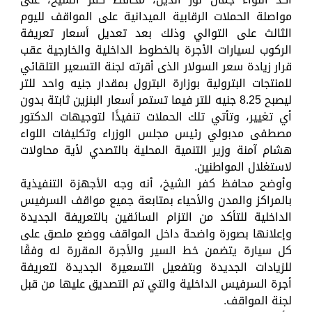
مواصلة الحملات الرقابية الميدانية على المواقف لليوم
الثالث على التوالي وذلك بعد تعديل أسعار تعريفة
الركوب لسيارات الأجرة بالخطوط الداخلية والخارجية عقب
قرار زيادة سعر السولار الذى أقرته لجنة التسعير التلقائي
للمنتجات البترولية بوزارة البترول بمقدار جنيه واحد للتر
ليصبح 8.25 جنيه للتر فيما تستمر أسعار البنزين ثابتة بدون
أي تغيير، وتأتي تلك الحملات تنفيذًا لتوجيهات الدكتور
مصطفى مدبولي رئيس مجلس الوزراء وتكليفات اللواء
هشام آمنة وزير التنمية المحلية بالتصدي لأية محاولات
لاستغلال المواطنين.
وأوضح محافظ كفر الشيخ، أنه وجه الأجهزة التنفيذية
بالمراكز والمدن والأحياء بمتابعة جميع مواقف السرفيس
الداخلية للتأكد من التزام السائقين بالتعريفة الجديدة
وإعلانها بصورة واضحة داخل المواقف ووضع ملصق على
كل سيارة يتضمن خط السير والأجرة المقررة له وفقًا
للزيادات الجديدة وبتفعيل التسعيرة الجديدة لتعريفة
أجرة السرفيس الداخلية والتي تم التصديق عليها من قبل
لجنة المواقف.