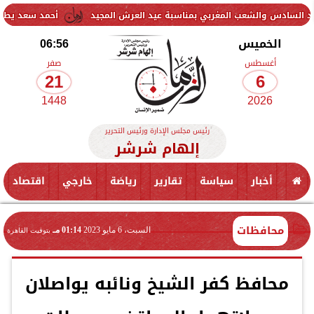
الشعب المغربي بمناسبة عيد العرش المجيد
أحمد سعد يطلق «الألبوم ا
الخميس
06:56
أغسطس
صفر
21
6
1448
2026
رئيس مجلس الإدارة ورئيس التحرير
إلهام شرشر
أخبار
سياسة
تقارير
رياضة
خارجي
اقتصاد
محافظات
السبت، 6 مايو 2023
01:14 مـ
بتوقيت القاهرة
محافظ كفر الشيخ ونائبه يواصلان