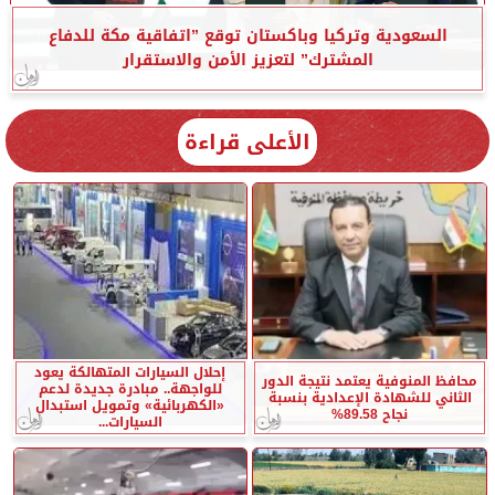
السعودية وتركيا وباكستان توقع ”اتفاقية مكة للدفاع
المشترك” لتعزيز الأمن والاستقرار
الأعلى قراءة
إحلال السيارات المتهالكة يعود
محافظ المنوفية يعتمد نتيجة الدور
للواجهة.. مبادرة جديدة لدعم
الثاني للشهادة الإعدادية بنسبة
«الكهربائية» وتمويل استبدال
نجاح 89.58%
السيارات...