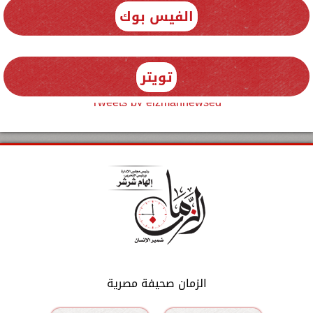
الفيس بوك
تويتر
Tweets by elzmannewseg
الزمان صحيفة مصرية