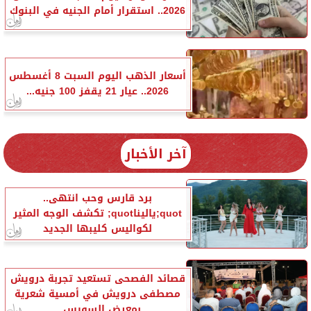
2026.. استقرار أمام الجنيه في البنوك
أسعار الذهب اليوم السبت 8 أغسطس
2026.. عيار 21 يقفز 100 جنيه...
آخر الأخبار
برد قارس وحب انتهى..
quot;ياليناquot; تكشف الوجه المثير
لكواليس كليبها الجديد
قصائد الفصحى تستعيد تجربة درويش
مصطفى درويش في أمسية شعرية
بمعرض السويس...