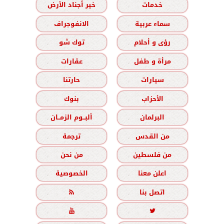
خدمات
خير أجناد الأرض
سماء عربية
الانفوجراف
رؤى و أحلام
توك شو
مرأة و طفل
عقارات
سيارات
حارتنا
الأحزاب
بنوك
البرلمان
ألبــوم الزمــان
من القدس
ترجمة
من فلسطين
من نحن
اعلن معنا
الخصوصية
اتصل بنا


