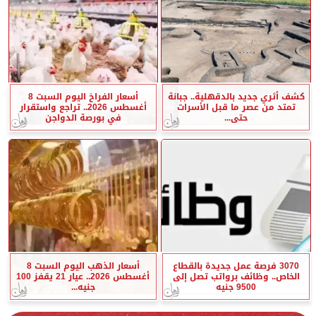
كشف أثري جديد بالدقهلية.. جبانة
أسعار الفراخ اليوم السبت 8
تمتد من عصر ما قبل الأسرات
أغسطس 2026.. تراجع واستقرار
حتى...
في بورصة الدواجن
3070 فرصة عمل جديدة بالقطاع
أسعار الذهب اليوم السبت 8
الخاص.. وظائف برواتب تصل إلى
أغسطس 2026.. عيار 21 يقفز 100
9500 جنيه
جنيه...