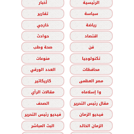
الرئيسية
أخبار
سياسة
تقارير
رياضة
خارجي
اقتصاد
حوادث
فن
صحة وطب
تكنولوجيا
منوعات
محافظات
العدد الورقي
مصر العظمى
كاريكاتير
وا إسلاماه
مقالات الرأي
مقال رئيس التحرير
الصحف
فيديو الزمان
فيديو رئيس التحرير
الزمان الخالد
البث المباشر