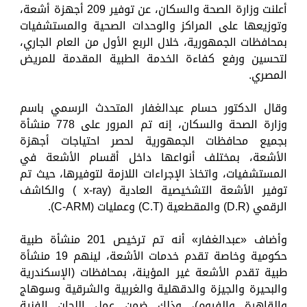
أعلنت وزارة الصحة والسكان، عن توفير 209 أجهزة أشعة،
وتوزيعها على المراكز والوحدات الصحية والمستشفيات
بمحافظات الجمهورية، خلال الربع الأول من العام الجاري،
لتحسين ورفع كفاءة الخدمة الطبية المقدمة للمريض
المصري.
وقال الدكتور حسام عبدالغفار المتحدث الرسمي باسم
وزارة الصحة والسكان، إنه تم المرور على 778 منشأة
بجميع محافظات الجمهورية لحصر احتياجات أجهزة
الأشعة، بمختلف أنواعها داخل أقسام الأشعة في
المستشفيات، واتخاذ الإجراءات اللازمة لتوفيرها، حيث تم
توفير الأشعة التشخيصية العادية (x-ray ) والكاشف
الرقمي (D.R) والمقطعية (C.T) وعمليات (C-ARM).
وأضاف «عبدالغفار» أنه تم ترخيص 201 منشأة طبية
حكومية وخاصة تقدم خدمات الأشعة، لينهم 19 منشأة
طبية تقدم الأشعة غير المؤينة، بمحافظات (الإسكندرية
والبحيرة والجيزة والدقهلية والغربية والشرقية وسوهاج
والقاهرة والفيوم)، وذلك ضمن عمل اللجان الفنية