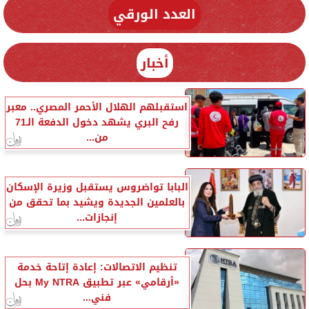
العدد الورقي
أخبار
استقبلهم الهلال الأحمر المصري.. معبر
رفح البري يشهد دخول الدفعة الـ71
من...
البابا تواضروس يستقبل وزيرة الإسكان
بالعلمين الجديدة ويشيد بما تحقق من
إنجازات...
تنظيم الاتصالات: إعادة إتاحة خدمة
«أرقامي» عبر تطبيق My NTRA بحل
فني...