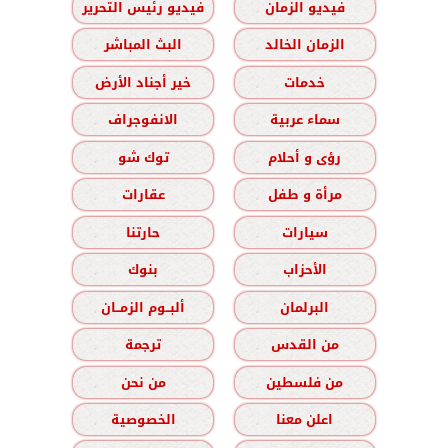
فيديو الزمان
فيديو رئيس التحرير
الزمان الخالد
البث المباشر
خدمات
خير أجناد الأرض
سماء عربية
الانفوجراف
رؤى و أحلام
توك شو
مرأة و طفل
عقارات
سيارات
حارتنا
الأحزاب
بنوك
البرلمان
ألبــوم الزمــان
من القدس
ترجمة
من فلسطين
من نحن
اعلن معنا
الخصوصية