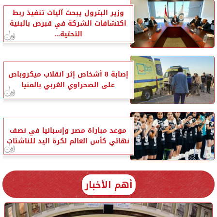
وزير البترول يبحث آليات تنفيذ ربط
اكتشافات الشركة في قبرص بالبنية
التحتية...
إصابة 8 أشخاص إثر انقلاب ميكروباص
على الصحراوي الغربي بالمنيا
موعد مباراة مصر وإسبانيا في نصف
نهائي كأس العالم لكرة اليد للناشئات
أهم الأخبار