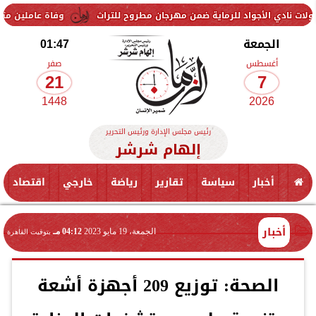
جواد للرماية ضمن مهرجان مطروح للتراث
وفاة عاملين متأثرين بإصابتهم
الجمعة
01:47
أغسطس
صفر
21
7
1448
2026
رئيس مجلس الإدارة ورئيس التحرير
إلهام شرشر
أخبار
سياسة
تقارير
رياضة
خارجي
اقتصاد
أخبار
الجمعة، 19 مايو 2023
04:12 مـ
بتوقيت القاهرة
الصحة: توزيع 209 أجهزة أشعة