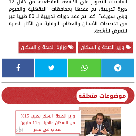
أساسيات التصوير على الأشعة المقطعية، من خلال 12
دورة تدريبية، تم عقدها بمحافظات "الدقهلية والفيوم
وبني سويف"، كما تم عقد دورات تدريبية لـ 80 طبيبا غير
في تخصصات الأسنان والعظام، للوقاية من الآثار الضارة
للتعرض للأشعة.
وزير الصحة و السكان
وزارة الصحة و السكان
موضوعات متعلقة
وزير الصحة: السكر يصيب 15%
من السكان عالميا.. و11 مليون
مصاب في مصر