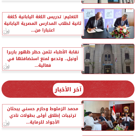
التعليم: تدريس اللغة اليابانية كلغة
ثانية لطلاب المدارس المصرية اليابانية
اعتبارا من...
نقابة الأطباء تثمن حظر ظهور باربرا
أونيل.. وتدعو لمنع استضافتها في
فعالية...
آخر الأخبار
محمد الزملوط وحازم حسني يبحثان
ترتيبات إطلاق أولى بطولات نادي
الأجواد للرماية...