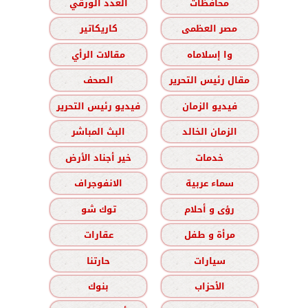
محافظات
العدد الورقي
مصر العظمى
كاريكاتير
وا إسلاماه
مقالات الرأي
مقال رئيس التحرير
الصحف
فيديو الزمان
فيديو رئيس التحرير
الزمان الخالد
البث المباشر
خدمات
خير أجناد الأرض
سماء عربية
الانفوجراف
رؤى و أحلام
توك شو
مرأة و طفل
عقارات
سيارات
حارتنا
الأحزاب
بنوك