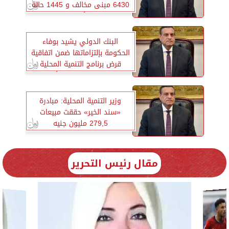
6430 مبنى مخالف و 1445 حالة
تعدٍ على الأراضي الزراعية
البنك الدولي يشيد بوفاء
الحكومة بإلتزاماتها ضمن اتفاقية
قرض برنامج التنمية المحلية
بصعيد مصر لتحقيق الأهداف
التنموية للبرنامج
وزير التنمية المحلية: مبادرة
«سند الخير» حققت مبيعات
279,5 مليون جنيه
مقال رئيس التحرير