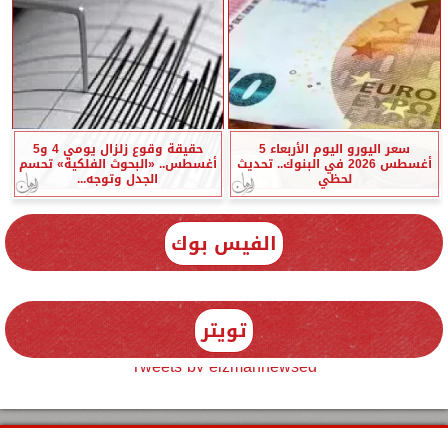
سعر اليورو اليوم الأربعاء 5
حقيقة وقوع زلزال يومي 4 و5
أغسطس 2026 في البنوك.. تحديث
أغسطس.. «البحوث الفلكية» تحسم
لحظي
الجدل وتوجه...
الفيس بوك
تويتر
Tweets by elzmannewseg