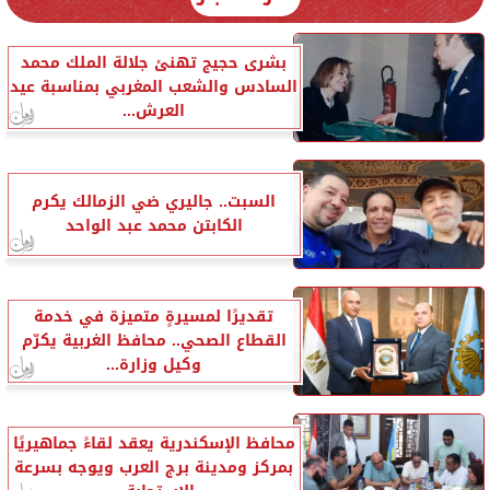
بشرى حجيج تهنئ جلالة الملك محمد
السادس والشعب المغربي بمناسبة عيد
العرش...
السبت.. جاليري ضي الزمالك يكرم
الكابتن محمد عبد الواحد
تقديرًا لمسيرةٍ متميزة في خدمة
القطاع الصحي.. محافظ الغربية يكرّم
وكيل وزارة...
محافظ الإسكندرية يعقد لقاءً جماهيريًا
بمركز ومدينة برج العرب ويوجه بسرعة