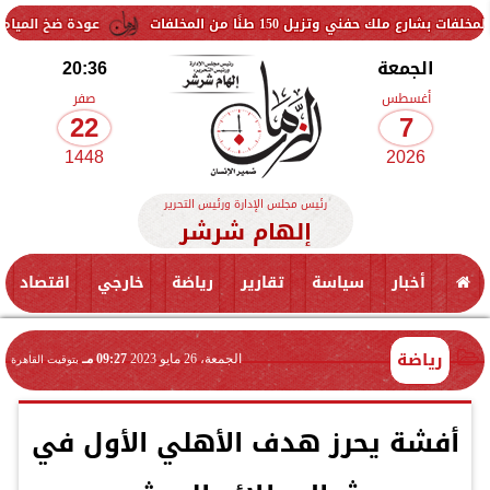
150 طنًا من المخلفات
عودة ضخ المياه تدريجيًا لمناطق ا
الجمعة
20:36
أغسطس
صفر
22
7
1448
2026
رئيس مجلس الإدارة ورئيس التحرير
إلهام شرشر
أخبار
سياسة
تقارير
رياضة
خارجي
اقتصاد
رياضة
الجمعة، 26 مايو 2023
09:27 مـ
بتوقيت القاهرة
أفشة يحرز هدف الأهلي الأول في