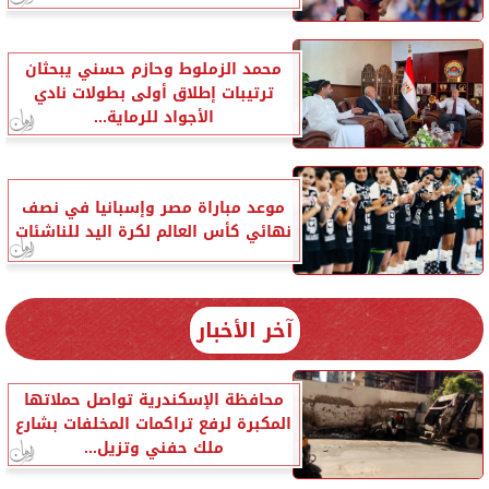
محمد الزملوط وحازم حسني يبحثان
ترتيبات إطلاق أولى بطولات نادي
الأجواد للرماية...
موعد مباراة مصر وإسبانيا في نصف
نهائي كأس العالم لكرة اليد للناشئات
آخر الأخبار
محافظة الإسكندرية تواصل حملاتها
المكبرة لرفع تراكمات المخلفات بشارع
ملك حفني وتزيل...