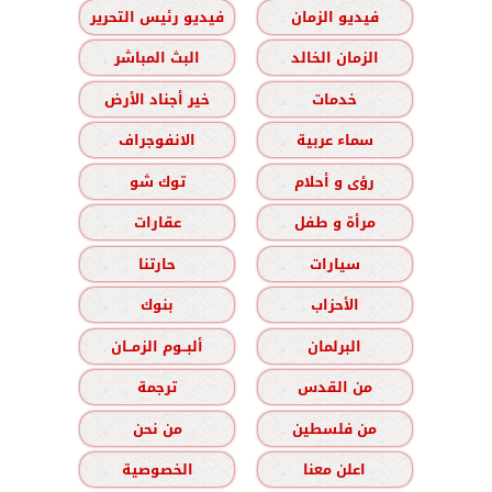
فيديو الزمان
فيديو رئيس التحرير
الزمان الخالد
البث المباشر
خدمات
خير أجناد الأرض
سماء عربية
الانفوجراف
رؤى و أحلام
توك شو
مرأة و طفل
عقارات
سيارات
حارتنا
الأحزاب
بنوك
البرلمان
ألبــوم الزمــان
من القدس
ترجمة
من فلسطين
من نحن
اعلن معنا
الخصوصية