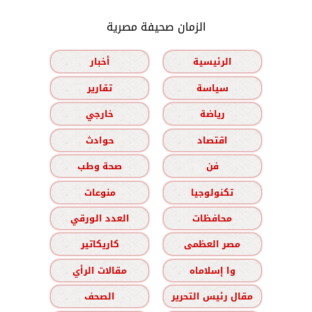
الزمان صحيفة مصرية
الرئيسية
أخبار
سياسة
تقارير
رياضة
خارجي
اقتصاد
حوادث
فن
صحة وطب
تكنولوجيا
منوعات
محافظات
العدد الورقي
مصر العظمى
كاريكاتير
وا إسلاماه
مقالات الرأي
مقال رئيس التحرير
الصحف