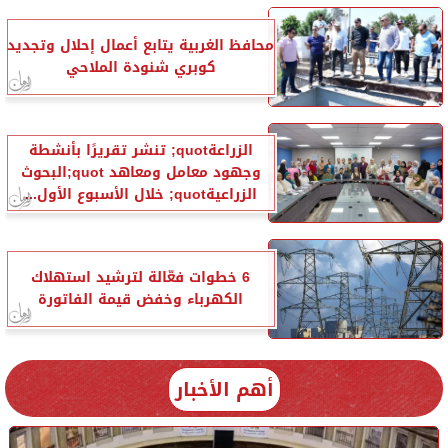
محافظ الغربية يتابع أعمال إحلال وتجديد
كوبري شنودة الملاحي
الزراعةquot; تنشر تقريرًا بأنشطة
وجهود معامل ومعاهد quot;البحوث
الزراعيةquot; خلال الأسبوع الأول...
6 خطوات فعّالة لترشيد استهلاك
الكهرباء وخفض قيمة الفاتورة
أهم الأخبار