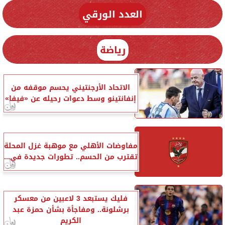
العدد الورقي
رياضة
الاتحاد الأرجنتيني يحسم موقفه من
إنفانتينو وسط دعوات رحيله عن «فيفا»
مفاوضات الأهلي مع موهبة غزل المحلة
تقترب من الحسم.. تطورات جديدة في...
فليك يستبعد 3 لاعبين من معسكر
برشلونة.. ومفاجأة بشأن حمزة عبد
الكريم