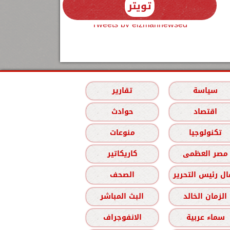
تويتر
Tweets by elzmannewseg
سياسة
تقارير
اقتصاد
حوادث
تكنولوجيا
منوعات
مصر العظمى
كاريكاتير
ل رئيس التحرير
الصحف
الزمان الخالد
البث المباشر
سماء عربية
الانفوجراف