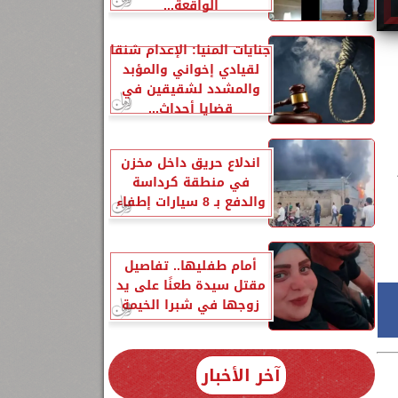
الواقعة...
جنايات المنيا: الإعدام شنقا
لقيادي إخواني والمؤبد
والمشدد لشقيقين في
قضايا أحداث...
اندلاع حريق داخل مخزن
في منطقة كرداسة
والدفع بـ 8 سيارات إطفاء
أمام طفليها.. تفاصيل
مقتل سيدة طعنًا على يد
زوجها في شبرا الخيمة
آخر الأخبار