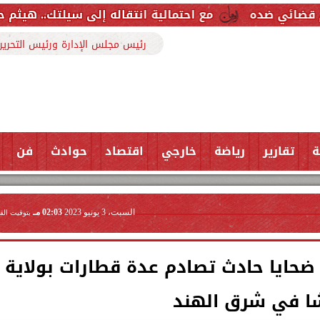
مع احتمالية انتقاله إلى سيلتك.. هيثم حسن خارج قائمة ر
رئيس مجلس الإدارة ورئيس التحرير
ة
تقارير
رياضة
خارجي
اقتصاد
حوادث
فن
السبت، 3 يونيو 2023
02:03 مـ
بتوقيت الق
ضحايا حادث تصادم عدة قطارات بولاية
ا في شرق الهند