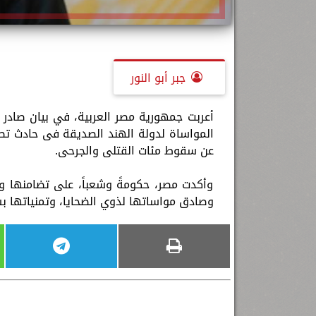
جبر أبو النور
المواساة لدولة الهند الصديقة فى حادث تصا
عن سقوط مئات القتلى والجرحى.
وأكدت مصر، حكومةً وشعباً، على تضامنها 
وصادق مواساتها لذوي الضحايا، وتمنياتها بس