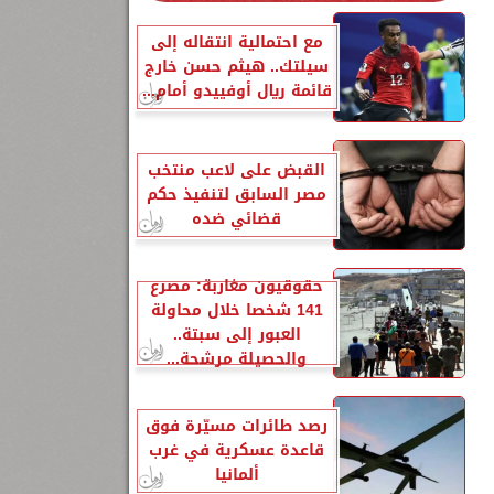
مع احتمالية انتقاله إلى
سيلتك.. هيثم حسن خارج
قائمة ريال أوفييدو أمام...
القبض على لاعب منتخب
مصر السابق لتنفيذ حكم
قضائي ضده
حقوقيون مغاربة: مصرع
141 شخصا خلال محاولة
العبور إلى سبتة..
والحصيلة مرشحة...
رصد طائرات مسيّرة فوق
قاعدة عسكرية في غرب
ألمانيا