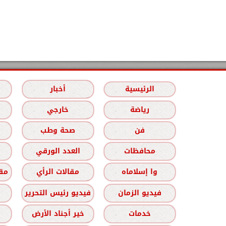
الرئيسية
أخبار
رياضة
خارجي
فن
صحة وطب
محافظات
العدد الورقي
وا إسلاماه
مقالات الرأي
مقا
فيديو الزمان
فيديو رئيس التحرير
خدمات
خير أجناد الأرض