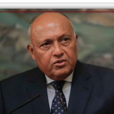
الكاتبة إلهام شرشر تهنئ الرئيس
السيسي بعيد ميلاده وتُشيد بجهوده
إلهام شرشر تكتب: دي مبقتش كورة..
في بناء الدولة
دي سياسة