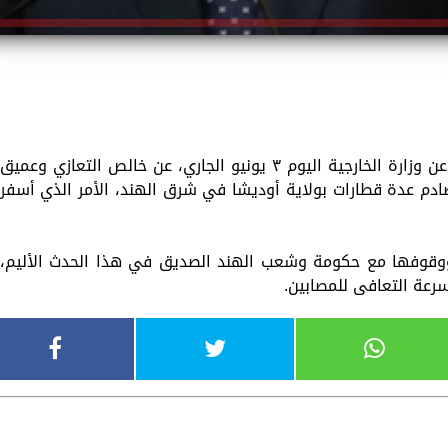
أعربت جمهورية مصر العربية، في بيان صادر عن وزارة الخارجية اليوم ٣ يونيو الجاري، عن خالص التعازي وعميق
دم عدة قطارات بولاية أوديشا في شرق الهند، الأمر الذي أسفر
ووقوفها مع حكومة وشعب الهند الصديق في هذا الحدث الأليم،
رعة التعافى للمصابين.