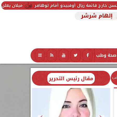
يال أوفييدو أمام لوهافر
ميلان يعلن فسخ عقد إسماعي
إلهام شرشر
صحة وطب
تكنولوجيا
منوعات
محافظات
مقال رئيس التحرير
اهرة