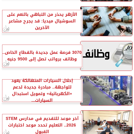
الأزهر يحذر من التباهي بالنعم على
السوشيال ميديا: قد يجرح مشاعر
الآخرين
3070 فرصة عمل جديدة بالقطاع الخاص..
وظائف برواتب تصل إلى 9500 جنيه
إحلال السيارات المتهالكة يعود
للواجهة.. مبادرة جديدة لدعم
«الكهربائية» وتمويل استبدال
السيارات...
آخر موعد للتقديم في مدارس STEM
2026.. التعليم تحدد موعد اختبارات
القبول