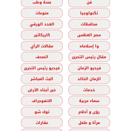
فن
صحة وطب
تكنولوجيا
منوعات
محافظات
العدد الورقي
مصر العظمى
كاريكاتير
وا إسلاماه
مقالات الرأي
مقال رئيس التحرير
الصحف
فيديو الزمان
فيديو رئيس التحرير
الزمان الخالد
البث المباشر
خدمات
خير أجناد الأرض
سماء عربية
الانفوجراف
رؤى و أحلام
توك شو
مرأة و طفل
عقارات