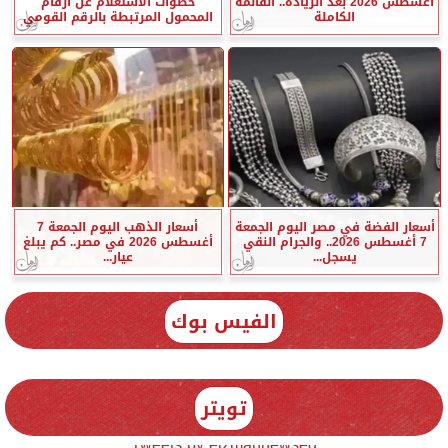
أغسطس 2026 بعد الزيادة.. القائمة
خطوات الاستعلام عن أرقام
الكاملة
المحمول المرتبطة بالرقم القومي
أسعار الفضة في مصر اليوم الجمعة
أسعار الذهب اليوم الجمعة 7
7 أغسطس 2026.. والجرام النقي
أغسطس 2026 في مصر.. كم يبلغ
يسجل...
عيار...
الفيس بوك
تويتر
Tweets by elzmannewseg