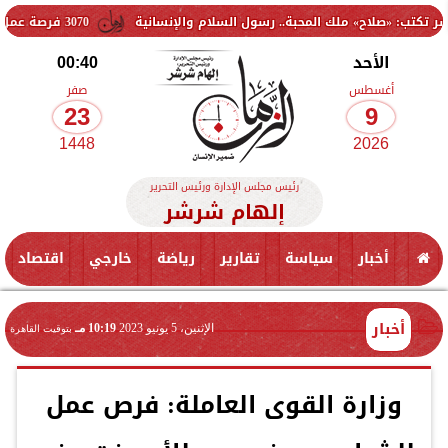
» ملك المحبة.. رسول السلام والإنسانية
3070 فرصة عمل جديدة بالقطاع الخاص.. وظائف برواتب تصل إلى 9500 جنيه
الأحد
00:40
أغسطس
صفر
23
9
1448
2026
رئيس مجلس الإدارة ورئيس التحرير
إلهام شرشر
أخبار
سياسة
تقارير
رياضة
خارجي
اقتصاد
أخبار
الإثنين، 5 يونيو 2023
10:19 مـ
بتوقيت القاهرة
وزارة القوى العاملة: فرص عمل