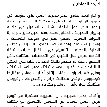
كريمة للمواطنين .
واشار احمد نظمى مدير مديرية العمل ببنى سويف فى
تقريره للوزارة ، انه بناء على توجيهات الوزير حسن شحاتة
بتوفير فرص عمل لائقة للشباب ، استقبل فى مكتبه
بديوان المديرية ، الدكتور محمد بهاء الدين مدير عام إدارة
الموارد البشرية بمصنع مصر بنى سويف للاسمنت ،
وسهير سيد عبدالواحد مساعد تنفيذي نائب رئيس مجلس
الإدارة بالمصنع ، للتنسيق في استقبال طلبات الشركة
الخاصة بفرص عمل للشباب فى التخصصات المختلفة داخل
المصنع ، حيث تم تقديم طلبات لعدد 31 شاب على المهن
التالية : مشرف كهرباء أجهزة PLC ، وفنى كهرباء PLC ،
وفنى كهرباء باور ، وفنى إنتاج أفران ، وفنى ميكانيكا
كومبروسر ، وفنى ميكانيكا دراير ، وهيدروليك ، وفورمان
ميكانيكا كولر وأفران ، ولحام كهرباء CO2 .
وأضاف مدير المديرية ، ان المديرية مستمرة فى توفير
فرص العمل للشباب من الجنسين بالتنسيق مع مختلف