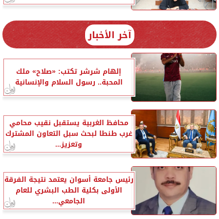
آخر الأخبار
إلهام شرشر تكتب: «صلاح» ملك
المحبة.. رسول السلام والإنسانية
محافظ الغربية يستقبل نقيب محامي
غرب طنطا لبحث سبل التعاون المشترك
وتعزيز...
رئيس جامعة أسوان يعتمد نتيجة الفرقة
الأولى بكلية الطب البشري للعام
الجامعي...