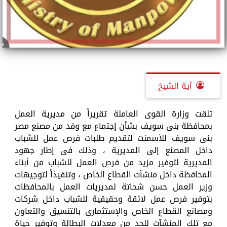
آية الشيخ
تلقت وزارة القوى العاملة تقريراً من مديرية العمل
بمحافظة بنى سويف بشأن إجتماع مع وفد من مصنع مصر
بنى سويف للأسمنت لتقديم طلبات فرص عمل للشباب
داخل المصنع إلى المديرية ، وذلك فى إطار جهود
المديرية لتوفير مزيد من فرص العمل للشباب من أبناء
المحافظة داخل منشآت القطاع الخاص ، وتنفيذاً لتوجيهات
وزير العمل حسن شحاتة لمديريات العمل بالمحافظات
بتوفير فرص عمل لائقة وحقيقية للشباب داخل شركات
ومصانع القطاع الخاص والإستثمارى بالتنسيق والتعاون
مع تلك المنشآت للحد من معدلات البطالة وتوفير حياة