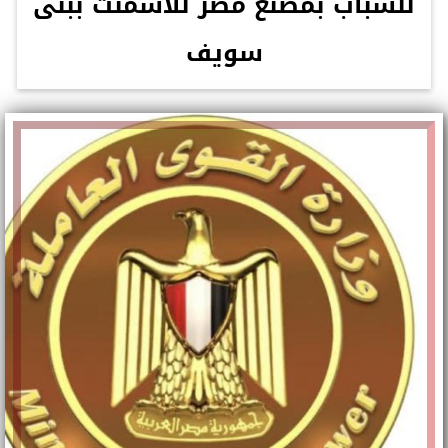
للشباب بمصنع مصر للأسمنت ببنى
سويف