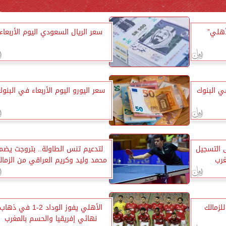
أهلي”
سعر الريال السعودي اليوم الأربعاء
في البنوك
سعر اليورو اليوم الأربعاء في البنو
ى التسجيل
لتدعيم تنس الطاولة.. بتروجت يضم
غرب
محمد وليد وكريم العراقي من الزمال
لزمالك
الأهلي يفوز الوداد 2-1 في ذهاب
نهائي إفريقيا والحسم بالمغرب