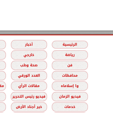
الرئيسية
أخبار
رياضة
خارجي
فن
صحة وطب
محافظات
العدد الورقي
وا إسلاماه
مقالات الرأي
مقا
فيديو الزمان
فيديو رئيس التحرير
خدمات
خير أجناد الأرض