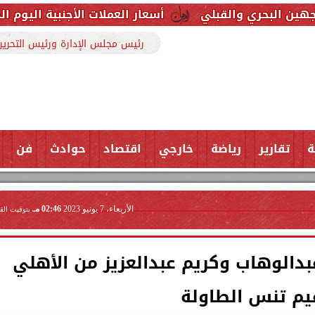
بلي
أسعار العملات الأجنبية اليوم الجمعة 7 أغسطس 2026.. آخر تحديث بالبنوك
رئيس مجلس الإدارة ورئيس التحرير
ة
تقارير
رياضة
خارجي
اقتصاد
حوادث
فن
الأربعاء، 7 يونيو 2023
02:46 مـ
بتوقيت الق
دالوهاب وكريم عبدالعزيز من الأهلي
يم تنس الطاولة