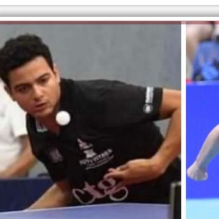
الكاتبة إلهام شرشر تهنئ الرئيس
السيسي بعيد ميلاده وتُشيد بجهوده
إلهام شرشر تكتب: دي مبقتش كورة..
في بناء الدولة
دي سياسة