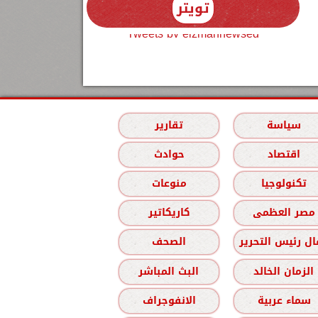
تويتر
Tweets by elzmannewseg
سياسة
تقارير
اقتصاد
حوادث
تكنولوجيا
منوعات
مصر العظمى
كاريكاتير
ل رئيس التحرير
الصحف
الزمان الخالد
البث المباشر
سماء عربية
الانفوجراف