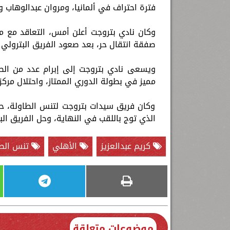
فترة احتراف في ألمانيا، ومروان عبدالوهاب
وكان نادي بتروجت أعلن أمس، التعاقد مع مح
صفقة انتقال حر، بعد صعود الفريق البترولي إ
ويسعى نادي بتروجت إلى إبرام عدد من الص
مميز في بطولة الدوري الممتاز، واحتلال مرك
وكان فريق سيدات بتروجت لتنس الطاولة، حصد 
الذي توج باللقب في النهاية، وحل الفريق الب
كريم عبدالعزيز
الأهلي
تنس الطا
موضوعات متعلقة