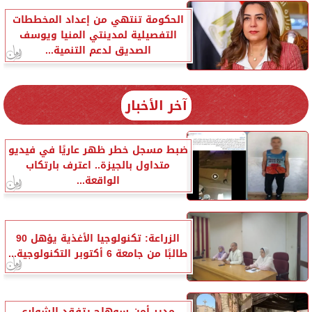
الحكومة تنتهي من إعداد المخططات
التفصيلية لمدينتي المنيا ويوسف
الصديق لدعم التنمية...
آخر الأخبار
ضبط مسجل خطر ظهر عاريًا في فيديو
متداول بالجيزة.. اعترف بارتكاب
الواقعة...
الزراعة: تكنولوجيا الأغذية يؤهل 90
طالبًا من جامعة 6 أكتوبر التكنولوجية...
مدير أمن سوهاج يتفقد الشوارع