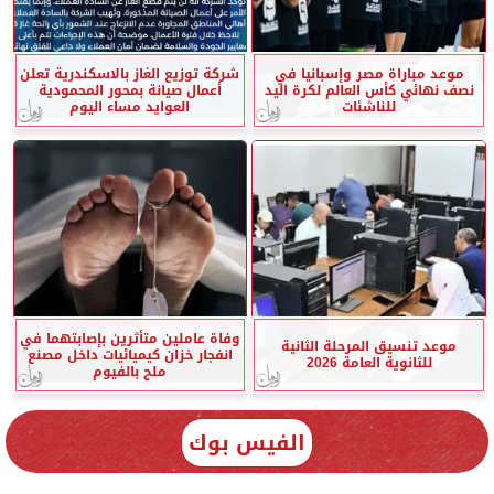
موعد مباراة مصر وإسبانيا في
شركة توزيع الغاز بالاسكندرية تعلن
نصف نهائي كأس العالم لكرة اليد
أعمال صيانة بمحور المحمودية
للناشئات
العوايد مساء اليوم
وفاة عاملين متأثرين بإصابتهما في
موعد تنسيق المرحلة الثانية
انفجار خزان كيميائيات داخل مصنع
للثانوية العامة 2026
ملح بالفيوم
الفيس بوك