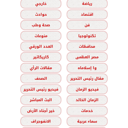
رياضة
خارجي
اقتصاد
حوادث
فن
صحة وطب
تكنولوجيا
منوعات
محافظات
العدد الورقي
مصر العظمى
كاريكاتير
وا إسلاماه
مقالات الرأي
مقال رئيس التحرير
الصحف
فيديو الزمان
فيديو رئيس التحرير
الزمان الخالد
البث المباشر
خدمات
خير أجناد الأرض
سماء عربية
الانفوجراف