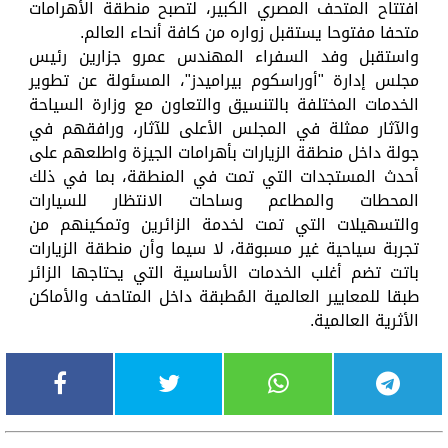
افتتاح المتحف المصري الكبير، لتصبح منطقة الأهرامات
متحفا مفتوحا يستقبل زواره من كافة أنحاء العالم.
واستقبل وفد السفراء المهندس عمرو جزارين رئيس
مجلس إدارة "أوراسكوم بيراميدز"، المسئولة عن تطوير
الخدمات المختلفة بالتنسيق والتعاون مع وزارة السياحة
والآثار ممثلة في المجلس الأعلى للآثار، ورافقهم في
جولة داخل منطقة الزيارات بأهرامات الجيزة واطلعهم على
أحدث المستجدات التي تمت في المنطقة، بما في ذلك
المحطات والمطاعم وساحات الانتظار للسيارات
والتسهيلات التي تمت لخدمة الزائرين وتمكينهم من
تجربة سياحية غير مسبوقة، لا سيما وأن منطقة الزيارات
باتت تضم أغلب الخدمات الأساسية التي يحتاجها الزائر
طبقا للمعايير العالمية المُطبقة داخل المتاحف والأماكن
الأثرية العالمية.