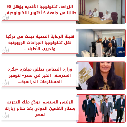
الزراعة: تكنولوجيا الأغذية يؤهل 90
طالبًا من جامعة 6 أكتوبر التكنولوجية...
هيئة الرعاية الصحية تبحث في تركيا
نقل تكنولوجيا الجراحات الروبوتية
وتدريب الأطباء...
وزارة التضامن تطلق مبادرة «بكرة
المدرسة.. الخير في مصر» لتوفير
المستلزمات الدراسية...
الرئيس السيسي يودّع ملك البحرين
بمطار العلمين الدولي بعد ختام زيارته
لمصر