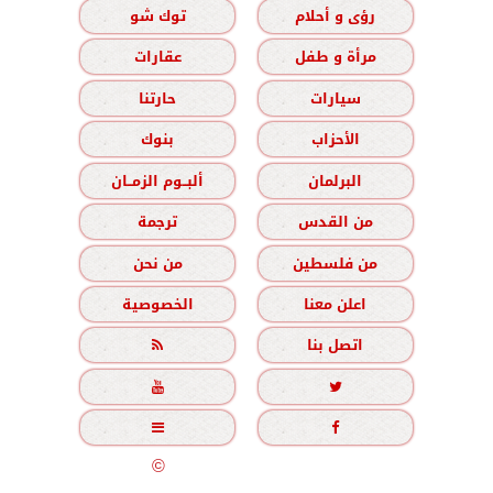
رؤى و أحلام
توك شو
مرأة و طفل
عقارات
سيارات
حارتنا
الأحزاب
بنوك
البرلمان
ألبــوم الزمــان
من القدس
ترجمة
من فلسطين
من نحن
اعلن معنا
الخصوصية
اتصل بنا





جميع الحقوق محفوظة
©