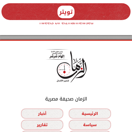
تويتر
Tweets by elzmannewseg
الزمان صحيفة مصرية
الرئيسية
أخبار
سياسة
تقارير