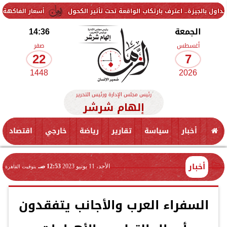
.. اعترف بارتكاب الواقعة تحت تأثير الكحول
أسعار الفاكهة اليوم الجمعة 7 أغسطس 2026 في الأسواق.. المو
الجمعة
14:36
أغسطس
صفر
22
7
1448
2026
رئيس مجلس الإدارة ورئيس التحرير
إلهام شرشر
أخبار
سياسة
تقارير
رياضة
خارجي
اقتصاد
أخبار
الأحد، 11 يونيو 2023
12:53 صـ
بتوقيت القاهرة
السفراء العرب والأجانب يتفقدون