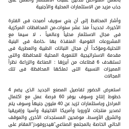
جذب مزيد من الاستثمارات المحلية والأجنبية
وأشار المحافظ إلى أن بني سويف أصبحت فى الفترة
الأخيرة، تحديداً منذ عشر سنوات،من المحافظات المركزية
فى مجال الاستثمار محلياً وعالمياً ، لا سيما مع
المشروعات القومية المنفذة بها ،خاصة فى البنية
التحتية،ومؤكداً أن مجال النباتات الطبية والعطرية فى
مقدمة الاستراتيجية التنموية المحلية للمحافظة والتى
تستهدف 6 قطاعات من أبرزها : الصناعة والزراعة نظراً
المميزات النسبية التى تملكها المحافظة فى تلك
المجالات
استعرض الحضور تفاصيل المصنع الجديد الذى يضم 4
خطوط إنتاج وسوف يوفر 60 فرصة عمل مع اكتمال
المراحل وباستثمارات تزيد عن 40 مليون جنيهاً وسوف يتم
تصدير منتجات لأوروبا وأمريكا اللاتينية وآسيا وإفريقيا
والشرق الأوسط، موضحين المستجدات الأخرى والموقف
الحالي الخاصة بالمجتمع الصناعي"هيدروفودز"المقام على