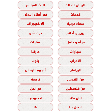
الزمان الخالد
البث المباشر
خدمات
خير أجناد الأرض
سماء عربية
الانفوجراف
رؤى و أحلام
توك شو
مرأة و طفل
عقارات
سيارات
حارتنا
الأحزاب
بنوك
البرلمان
ألبــوم الزمــان
من القدس
ترجمة
من فلسطين
من نحن
اعلن معنا
الخصوصية
اتصل بنا
