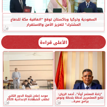
السعودية وتركيا وباكستان توقع ”اتفاقية مكة للدفاع
المشترك” لتعزيز الأمن والاستقرار
الأعلى قراءة
”راحة المعتمر أولًا”.. أحمد الريان:
موعد إعلان نتيجة الدور الثاني
نتابع المعتمرين لحظة بلحظة ونوفر
لطلاب الشهادة الإعدادية 2026
برامج عمرة...