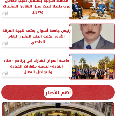
محافظ الغربية يستقبل نقيب محامي
غرب طنطا لبحث سبل التعاون المشترك
وتعزيز...
رئيس جامعة أسوان يعتمد نتيجة الفرقة
الأولى بكلية الطب البشري للعام
الجامعي...
جامعة أسوان تشارك في برنامج «صناع
القادة» لتنمية مهارات القيادة
والتواصل الفعال...
أهم الأخبار