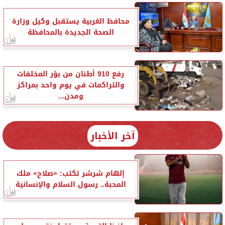
محافظ الغربية يستقبل وكيل وزارة
الصحة الجديدة بالمحافظة
رفع 910 أطنان من بؤر المخلفات
والتراكمات في يوم واحد بمراكز
ومدن...
آخر الأخبار
إلهام شرشر تكتب: «صلاح» ملك
المحبة.. رسول السلام والإنسانية