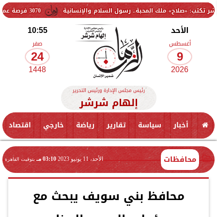
ح» ملك المحبة.. رسول السلام والإنسانية
3070 فرصة عمل جديدة بالقطاع الخاص.. وظائف برواتب تصل إلى 9500 جنيه
الأحد
10:55
أغسطس
صفر
24
9
1448
2026
رئيس مجلس الإدارة ورئيس التحرير
إلهام شرشر
أخبار
سياسة
تقارير
رياضة
خارجي
اقتصاد
محافظات
الأحد، 11 يونيو 2023
03:10 مـ
بتوقيت القاهرة
محافظ بني سويف يبحث مع