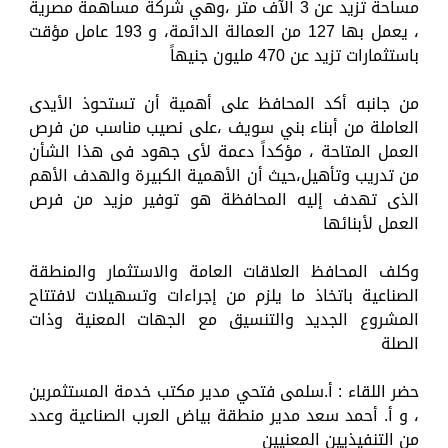
مساحة تزيد عن 3 الآف متر ،وهي شركة مساهمة مصرية
، يعمل بها 127 من العمالة الدائمة، و 193 عامل مؤقت
باستثمارات تزيد عن 470 مليون جنيهاً
من جانبه أكد المحافظ على أهمية أن تستحوذ الأيدى
العاملة من أبناء بني سويف ،على نصيب مناسب من فرص
العمل المتاحة ، مؤكداً دعمة لأى جهود فى هذا الشأن
من تدريب وتأهيل،حيث أن الأهمية الكبيرة والهدف الأهم
الذى تهدف إليه المحافظة هو توفير مزيد من فرص
العمل لأبنائها
وكلف المحافظ العلاقات العامة والاستثمار والمنطقة
الصناعية باتخاذ ما يلزم من إجراءات وتسهيلات لافتتاح
المشروع الجديد والتنسيق مع الجهات المعنية وذات
الصلة
حضر اللقاء : أ.سلمى فتحي مدير مكتب خدمة المستثمرين
، و أ. أحمد سعد مدير منطقة بياض العرب الصناعية وعدد
من التنفيذيين المعنيين