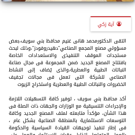
آية زكي
التقى الدكتورمحمد هانى غنيم محافظ بني سويف،بعض
مسؤولي مصنع المجمع الصناعي"دهيدروفودز"،وذلك لبحث
مستجدات الموقف التنفيذى والاستعدادات الخاصة
بافتتاح المصنع الجديد ضمن المجموعة فى مجال صناعة
النباتات الطبية والعطرية،والذى يُضاف إلى النشاط
الصناعي للشركة التى تعمل فى مجالات تجفيف
الخضروات والنباتات الطبية والعطرية واستخراج الزيوت
أكد محافظ بني سويف ، توفير كافة التسهيلات اللازمة
والإجراءات التنسيقية مع الوزارات والجهات ذات الصلة فى
هذا الشأن، مؤكداً متابعته لملف المصنع الجديد وكافة
التوسعات الاستثمارية بالمنطقة الصناعية بشكل عام ،
فى إطار تنفيذ توجيهات القيادة السياسية والحكومة
بالعمل المتواصل لتذليل عقبات الاستثمار والعمل على