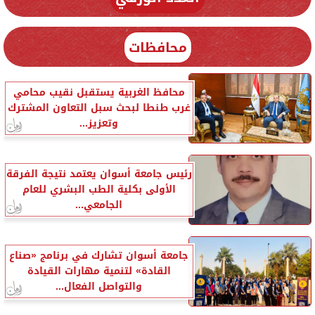
محافظات
محافظ الغربية يستقبل نقيب محامي
غرب طنطا لبحث سبل التعاون المشترك
وتعزيز...
رئيس جامعة أسوان يعتمد نتيجة الفرقة
الأولى بكلية الطب البشري للعام
الجامعي...
جامعة أسوان تشارك في برنامج «صناع
القادة» لتنمية مهارات القيادة
والتواصل الفعال...