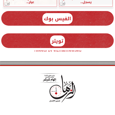
يسجل...
عيار...
الفيس بوك
تويتر
Tweets by elzmannewseg