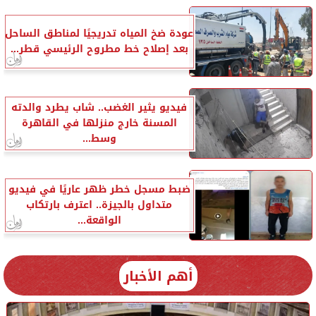
عودة ضخ المياه تدريجيًا لمناطق الساحل
بعد إصلاح خط مطروح الرئيسي قطر...
فيديو يثير الغضب.. شاب يطرد والدته
المسنة خارج منزلها في القاهرة
وسط...
ضبط مسجل خطر ظهر عاريًا في فيديو
متداول بالجيزة.. اعترف بارتكاب
الواقعة...
أهم الأخبار