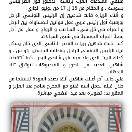
ملتقي المبدعات العرب برئاسة الدكتور فوز الطرابلسي
بسوسة ، و المقام من 15 ل 17 من يونيو الجاري.
و أثناء الزيارة قالت شاهين إن الرئيس التونسي الراحل
بورقيبة أول رئيس عربي فعل قوانين للمساواة بين الرجل
و المرأة في كل شيء المناصب و الزواج و عمل من أجل
رفعة المرأة التونسية في شتى المجالات.
كما قامت شاهين بزيارة القصر الرئاسي الذي كان يسكن
فيه الرئيس التونسي الراحل بمنطقة المنستير بتونس ، و
كذلك البيت الذى ولد فيه على شاطئ البحر ، كما ألتقطت
شاهين العديد من الصور و الفيديوهات لتوثيق تلك
اللحظات.
علي جانب آخر أعلنت شاهين أنها بصدد العودة للسينما من
خلال فيلم يحمل أسم فيتو مع المخرج سامح عبد العزيز و
المقرر بدء تصويره بعد عيد الأضحي مباشرة.