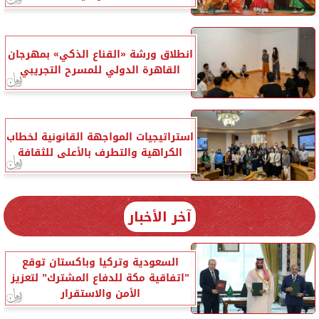
انطلاق ورشة «القناع الذكي» بمهرجان
القاهرة الدولي للمسرح التجريبي
استراتيجيات المواجهة القانونية لخطاب
الكراهية والتطرف بالأعلى للثقافة
آخر الأخبار
السعودية وتركيا وباكستان توقع
”اتفاقية مكة للدفاع المشترك” لتعزيز
الأمن والاستقرار