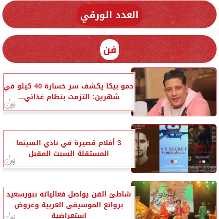
العدد الورقي
فن
حمو بيكا يكشف سر خسارة 40 كيلو في
شهرين: التزمت بنظام غذائي...
3 أفلام قصيرة في نادي السينما
المستقلة السبت المقبل
شاطئ الفن يواصل فعالياته ببورسعيد
بروائع الموسيقى العربية وعروض
استعراضية