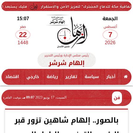
لمشترك” لتعزيز الأمن والاستقرار
فليك يستبعد 3 لاعبين من معسكر برشلونة.. ومفاجأة بشأن حمزة عبد الكريم
الجمعة
15:07
أغسطس
صفر
22
7
1448
2026
رئيس مجلس الإدارة ورئيس التحرير
إلهام شرشر
أخبار
سياسة
تقارير
رياضة
خارجي
اقتصاد
فن
السبت، 17 يونيو 2023
09:07 مـ
بتوقيت القاهرة
بالصور.. إلهام شاهين تزور قبر