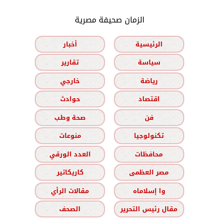
الزمان صحيفة مصرية
الرئيسية
أخبار
سياسة
تقارير
رياضة
خارجي
اقتصاد
حوادث
فن
صحة وطب
تكنولوجيا
منوعات
محافظات
العدد الورقي
مصر العظمى
كاريكاتير
وا إسلاماه
مقالات الرأي
مقال رئيس التحرير
الصحف