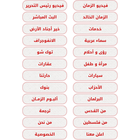
فيديو الزمان
فيديو رئيس التحرير
الزمان الخالد
البث المباشر
خدمات
خير أجناد الأرض
سماء عربية
الانفوجراف
رؤى و أحلام
توك شو
مرأة و طفل
عقارات
سيارات
حارتنا
الأحزاب
بنوك
البرلمان
ألبــوم الزمــان
من القدس
ترجمة
من فلسطين
من نحن
اعلن معنا
الخصوصية