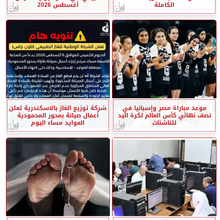
الكاملة
أغسطس 2026
موعد مباراة مصر وإسبانيا في
شركة توزيع الغاز بالاسكندرية تعلن
نصف نهائي كأس العالم لكرة اليد
أعمال صيانة بمحور المحمودية
للناشئات
العوايد مساء اليوم