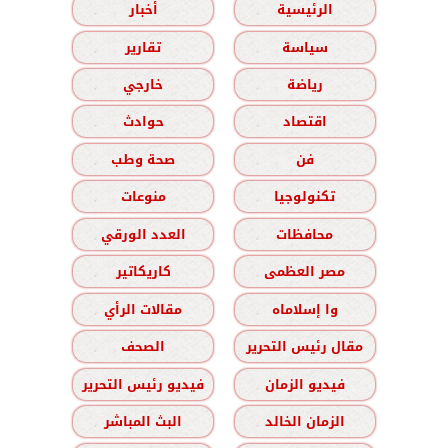
الرئيسية
أخبار
سياسة
تقارير
رياضة
خارجي
اقتصاد
حوادث
فن
صحة وطب
تكنولوجيا
منوعات
محافظات
العدد الورقي
مصر العظمى
كاريكاتير
وا إسلاماه
مقالات الرأي
مقال رئيس التحرير
الصحف
فيديو الزمان
فيديو رئيس التحرير
الزمان الخالد
البث المباشر