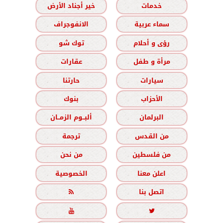
خدمات
خير أجناد الأرض
سماء عربية
الانفوجراف
رؤى و أحلام
توك شو
مرأة و طفل
عقارات
سيارات
حارتنا
الأحزاب
بنوك
البرلمان
ألبــوم الزمــان
من القدس
ترجمة
من فلسطين
من نحن
اعلن معنا
الخصوصية
اتصل بنا


