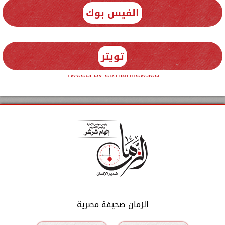
الفيس بوك
تويتر
Tweets by elzmannewseg
الزمان صحيفة مصرية