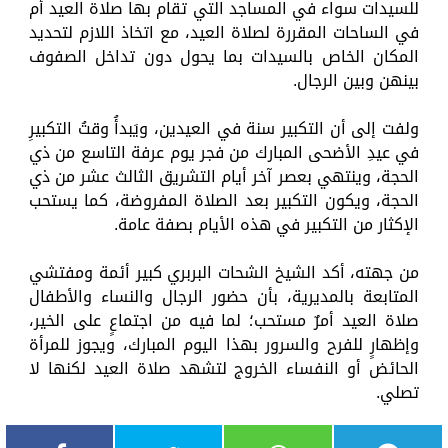
للسيدات سواء في المساجد التي تقام بها صلاة العيد أم
في الساحات المقررة لصلاة العيد، مع اتخاذ اللازم لتحديد
المكان الخاص بالسيدات بما يحول دون تداخل الصفوف
بينهن وبين الرجال.
ولفت إلى أن التكبير سنة في العيدين، ويَبدأُ وقتُ التكبيرِ
في عيدِ الأضحى المبارك من فجر يوم عرفة التاسع من ذي
الحجة، وينتهي بعصر آخر أيام التشريق الثالث عشر من ذي
الحجة، ويكون التكبير بعد الصلاة المفروضة، كما يستحب
الإكثار من التكبير في هذه الأيام بصفة عامة.
من جهته، أكد الشيخ الشحات البربري كبير أئمة ومفتشي
المتابعة بالمديرية، بأن حضور الرجال والنساء والأطفال
صلاة العيد أمرٌ مستحب؛ لما فيه من اجتماعٍ على الخير،
وإظهارٍ للفرح والسرور بهذا اليوم المبارك، ويجوز للمرأة
الحائض أو النفساء الخروج لتشهد صلاة العيد لكنها لا
تصلي.