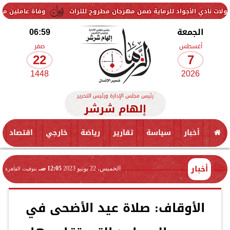
جواد للرماية ضمن مهرجان مطروح للتراث
وفاة عاملين متأثرين بإصابتهم
الجمعة
06:59
أغسطس
صفر
22
7
1448
2026
رئيس مجلس الإدارة ورئيس التحرير
إلهام شرشر
أخبار
سياسة
تقارير
رياضة
خارجي
اقتصاد
أخبار
الخميس، 22 يونيو 2023
12:05 صـ
بتوقيت القاهرة
الأوقاف: صلاة عيد الأضحى في