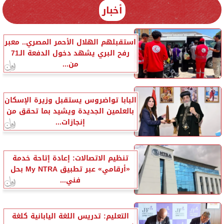
أخبار
استقبلهم الهلال الأحمر المصري.. معبر
رفح البري يشهد دخول الدفعة الـ71
من...
البابا تواضروس يستقبل وزيرة الإسكان
بالعلمين الجديدة ويشيد بما تحقق من
إنجازات...
تنظيم الاتصالات: إعادة إتاحة خدمة
«أرقامي» عبر تطبيق My NTRA بحل
فني...
التعليم: تدريس اللغة اليابانية كلغة