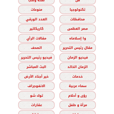
فن
صحة وطب
تكنولوجيا
منوعات
محافظات
العدد الورقي
مصر العظمى
كاريكاتير
وا إسلاماه
مقالات الرأي
مقال رئيس التحرير
الصحف
فيديو الزمان
فيديو رئيس التحرير
الزمان الخالد
البث المباشر
خدمات
خير أجناد الأرض
سماء عربية
الانفوجراف
رؤى و أحلام
توك شو
مرأة و طفل
عقارات