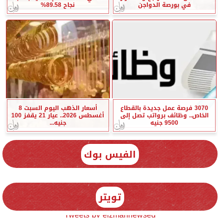
في بورصة الدواجن
نجاح 89.58%
3070 فرصة عمل جديدة بالقطاع
أسعار الذهب اليوم السبت 8
الخاص.. وظائف برواتب تصل إلى
أغسطس 2026.. عيار 21 يقفز 100
9500 جنيه
جنيه...
الفيس بوك
تويتر
Tweets by elzmannewseg