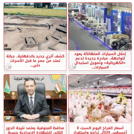
إحلال السيارات المتهالكة يعود
كشف أثري جديد بالدقهلية.. جبانة
للواجهة.. مبادرة جديدة لدعم
تمتد من عصر ما قبل الأسرات
«الكهربائية» وتمويل استبدال
حتى...
السيارات...
أسعار الفراخ اليوم السبت 8
محافظ المنوفية يعتمد نتيجة الدور
أغسطس 2026.. تراجع واستقرار
الثاني للشهادة الإعدادية بنسبة