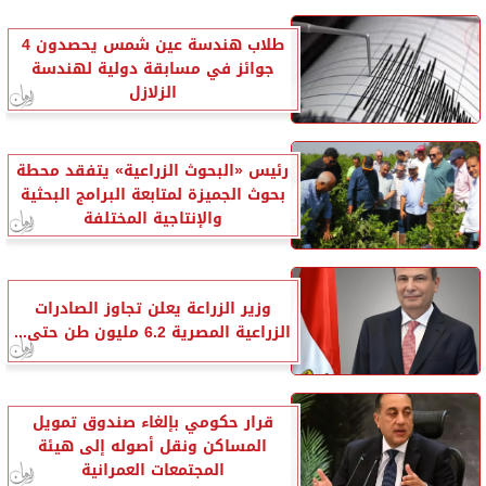
طلاب هندسة عين شمس يحصدون 4
جوائز في مسابقة دولية لهندسة
الزلازل
رئيس «البحوث الزراعية» يتفقد محطة
بحوث الجميزة لمتابعة البرامج البحثية
والإنتاجية المختلفة
وزير الزراعة يعلن تجاوز الصادرات
الزراعية المصرية 6.2 مليون طن حتى...
قرار حكومي بإلغاء صندوق تمويل
المساكن ونقل أصوله إلى هيئة
المجتمعات العمرانية