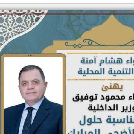
الكاتبة إلهام شرشر تهنئ الرئيس
السيسي بعيد ميلاده وتُشيد بجهوده
إلهام شرشر تكتب: دي مبقتش كورة..
في بناء الدولة
دي سياسة