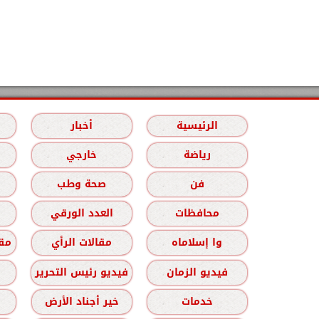
الرئيسية
أخبار
رياضة
خارجي
فن
صحة وطب
محافظات
العدد الورقي
وا إسلاماه
مقالات الرأي
مقا
فيديو الزمان
فيديو رئيس التحرير
خدمات
خير أجناد الأرض