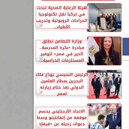
هيئة الرعاية الصحية تبحث
في تركيا نقل تكنولوجيا
الجراحات الروبوتية وتدريب
الأطباء...
وزارة التضامن تطلق
مبادرة «بكرة المدرسة..
الخير في مصر» لتوفير
المستلزمات الدراسية...
الرئيس السيسي يودّع ملك
البحرين بمطار العلمين
الدولي بعد ختام زيارته
لمصر
الاتحاد الأرجنتيني يحسم
موقفه من إنفانتينو وسط
دعوات رحيله عن «فيفا»