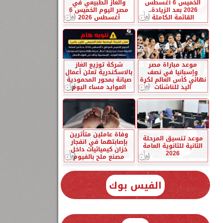
الخميس 6 أغسطس
والغاز الطبيعي في
2026 بعد الزيادة..
مصر اليوم الخميس 6
القائمة الكاملة
أغسطس 2026
موعد مباراة مصر
شركة توزيع الغاز
وإسبانيا في نصف
بالاسكندرية تعلن أعمال
نهائي كأس العالم لكرة
صيانة بمحور المحمودية
اليد للناشئات
العوايد مساء اليوم
وفاة عاملين متأثرين
موعد تنسيق المرحلة
بإصابتهما في انفجار
الثانية للثانوية العامة
خزان كيميائيات داخل
2026
مصنع ملح بالفيوم
الفيس بوك