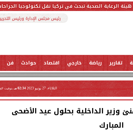
صحية تبحث في تركيا نقل تكنولوجيا الجراحات الروبوتية وتدري
رئيس مجلس الإدارة ورئيس التحرير
ة
تقارير
رياضة
خارجي
اقتصاد
حوادث
فن
الثلاثاء، 27 يونيو 2023
02:34 مـ
بتوقيت الق
هنئ وزير الداخلية بحلول عيد الأضحى
المبارك