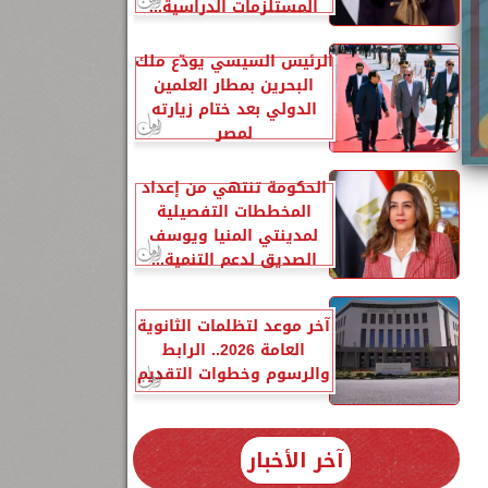
المستلزمات الدراسية...
الرئيس السيسي يودّع ملك
البحرين بمطار العلمين
الدولي بعد ختام زيارته
لمصر
الحكومة تنتهي من إعداد
المخططات التفصيلية
لمدينتي المنيا ويوسف
الصديق لدعم التنمية...
آخر موعد لتظلمات الثانوية
العامة 2026.. الرابط
والرسوم وخطوات التقديم
آخر الأخبار