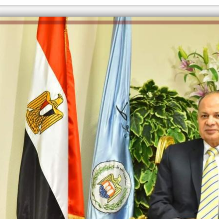
الكاتبة إلهام شرشر تهنئ الرئيس
السيسي بعيد ميلاده وتُشيد بجهوده
إلهام شرشر تكتب: دي مبقتش كورة..
في بناء الدولة
دي سياسة