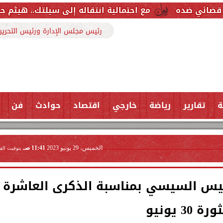
مع احتمالية انتقاله إلى سيلتك.. هيثم حسن خارج قائمة ر
رئيس مجلس الإدارة ورئيس التحرير
ة
تقارير
رياضة
خارجي
اقتصاد
حوادث
فن
الخميس، 29 يونيو 2023
11:41 صـ
بتوقيت الق
يس السيسي بمناسبة الذكرى العاشرة
ورة 30 يونيو