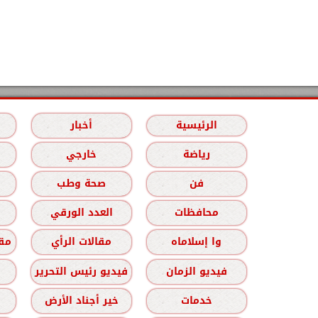
الرئيسية
أخبار
رياضة
خارجي
فن
صحة وطب
محافظات
العدد الورقي
وا إسلاماه
مقالات الرأي
مقا
فيديو الزمان
فيديو رئيس التحرير
خدمات
خير أجناد الأرض