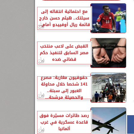
مع احتمالية انتقاله إلى
سيلتك.. هيثم حسن خارج
قائمة ريال أوفييدو أمام...
القبض على لاعب منتخب
مصر السابق لتنفيذ حكم
قضائي ضده
حقوقيون مغاربة: مصرع
141 شخصا خلال محاولة
العبور إلى سبتة..
والحصيلة مرشحة...
رصد طائرات مسيّرة فوق
قاعدة عسكرية في غرب
ألمانيا