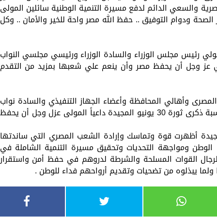
صرية والسعي الدائم لدفع مسيرة التنمية الوطنية سائلين المولى
لصحة ودوام التوفيق .. حفظ الله مصر واحة للخير والأمان .. وكل
لي رئيس مجلس الوزراء والسادة الوزراء ورئيسي مجلسي النواب
لي عز وجل أن يحفظ مصر وأن ينعم علي شعبها بمزيد من التقدم
مصرى وأهالي المحافظة وأعضاء الجهاز التنفيذي والسادة نواب
البرلمان اعضاء مجلسى النواب والشيوخ بمناسبة ذكرى ثورة 30 يونيو المجيدة داعياً المولى عزل وجل أن يحفظ
يوط ، ان ثورة 30 يونيو المجيدة أظهرت قوة وتماسك وإرادة الشعب المصري التي ساندتها
ء الوطن ومواجهة التحديات وتحقيق مسيرة التنمية الشاملة في
ر لرجال القوات المسلحة والشرطة لدروهم في حفظ أمن واستقرار
 ولما يبذلوه من تضحيات وتقديم أرواحهم فداء للوطن .