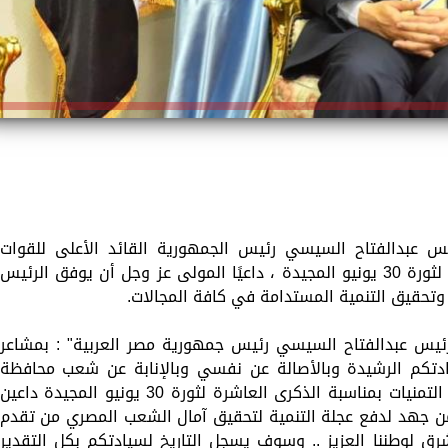
س عبدالفتاح السيسي رئيس الجمهورية القائد الأعلى للقوات
المسلحة بمناسبة الاحتفال بالذكرى العاشرة لثورة 30 يونيو المجيدة ، داعيًا المولى عز وجل أن يوفق الرئيس
وتحقيق التنمية المستدامة في كافة المجالات.
يس عبدالفتاح السيسي رئيس جمهورية مصر العربية" : بمشاعر
يادتكم الرشيدة وبالأصالة عن نفسي وبالإنابة عن شعب محافظة
أسيوط نتقدم بأسمى آيات التهاني وأصدق التمنيات بمناسبة الذكرى العاشرة لثورة 30 يونيو المجيدة داعين
 من جهد لدفع عجلة التنمية لتحقيق آمال الشعب المصري من تقدم
ق لوطننا العزيز .. وسوف يسجل التاريخ لسيادتكم بكل التقدير