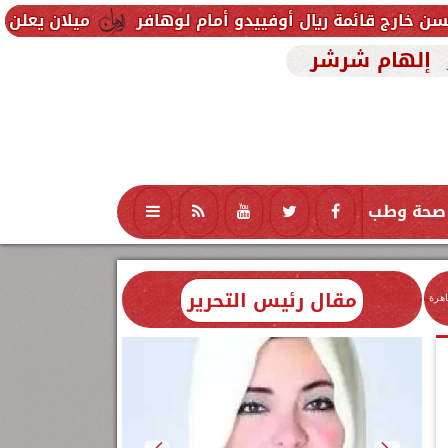
يال أوفييدو أمام لوهافر
ميلان يعلن فسخ عقد إسماعي
إلهام شرشر
صحة وطب
تكنولوجيا
منوعات
محافظات
مقال رئيس التحرير
اهرة