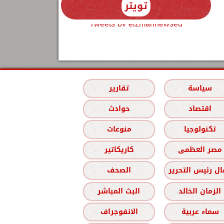
تويتر
Tweets by elzmannewseg
سياسة
تقارير
اقتصاد
حوادث
تكنولوجيا
منوعات
مصر العظمى
كاريكاتير
ل رئيس التحرير
الصحف
الزمان الخالد
البث المباشر
سماء عربية
الانفوجراف