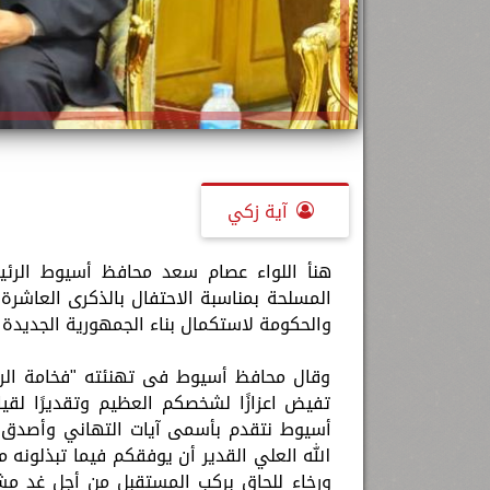
آية زكي
هنأ اللواء عصام سعد محافظ أسيوط الرئي
والحكومة لاستكمال بناء الجمهورية الجديدة 
وقال محافظ أسيوط فى تهنئته "فخامة الرئ
تفيض اعزازًا لشخصكم العظيم وتقديرًا لق
الله العلي القدير أن يوفقكم فيما تبذلونه
ورخاء للحاق بركب المستقبل من أجل غد مشر