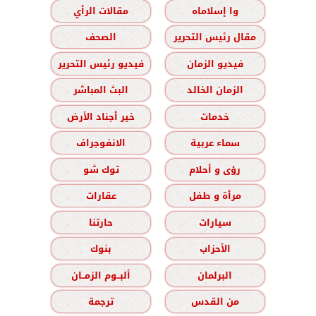
وا إسلاماه
مقالات الرأي
مقال رئيس التحرير
الصحف
فيديو الزمان
فيديو رئيس التحرير
الزمان الخالد
البث المباشر
خدمات
خير أجناد الأرض
سماء عربية
الانفوجراف
رؤى و أحلام
توك شو
مرأة و طفل
عقارات
سيارات
حارتنا
الأحزاب
بنوك
البرلمان
ألبــوم الزمــان
من القدس
ترجمة