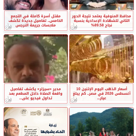
محافظ المنوفية يعتمد نتيجة الدور
مقتل أسرة كاملة في التجمع
الثاني للشهادة الإعدادية بنسبة
الخامس.. تفاصيل جديدة تكشف
نجاح 89.58%
ملابسات جريمة النرجس
أسعار الذهب اليوم الإثنين 10
مدير «سيزلر» يكشف تفاصيل
أغسطس 2026 في مصر.. كم يبلغ
واقعة الصلاة داخل المطعم بعد
عيار...
تداول فيديو على...