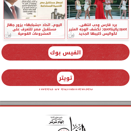
برد قارس وحب انتهى..
اليوم.. اتحاد «بشبابها» يزور جهاز
quot;ياليناquot; تكشف الوجه المثير
مستقبل مصر للتعرف على
لكواليس كليبها الجديد
المشروعات القومية
الفيس بوك
تويتر
Tweets by elzmannewseg