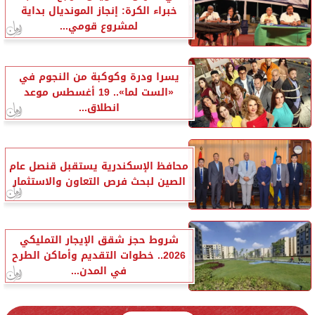
خبراء الكرة: إنجاز المونديال بداية
لمشروع قومي...
يسرا ودرة وكوكبة من النجوم في
«الست لما».. 19 أغسطس موعد
انطلاق...
محافظ الإسكندرية يستقبل قنصل عام
الصين لبحث فرص التعاون والاستثمار
شروط حجز شقق الإيجار التمليكي
2026.. خطوات التقديم وأماكن الطرح
في المدن...