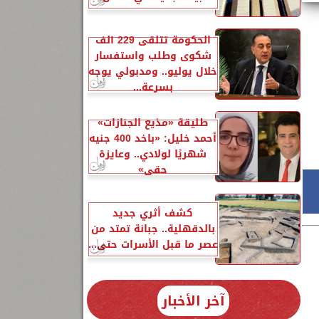
الحكومة تتلقى 229 ألف
شكوى وطلب واستفسار
خلال يوليو.. ومدبولي يوجه
بسرعة...
طليقة «مذيع الجنازات»
أحمد خليل: «باخد 400 جنيه
شهريًا لولادي.. وعايزة
حقي»
كشف أثري جديد
بالدقهلية.. جبانة تمتد من
عصر ما قبل الأسرات حتى...
آخر الأخبار