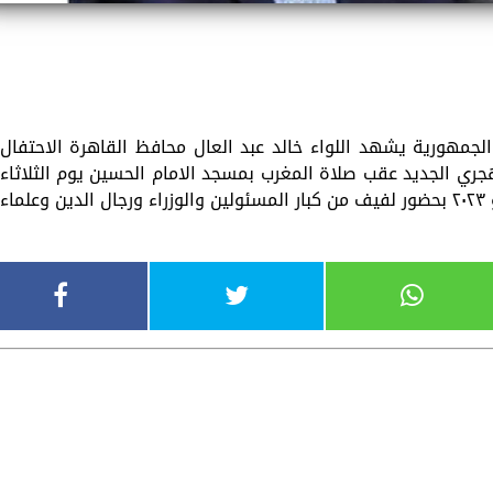
الجمهورية يشهد اللواء خالد عبد العال محافظ القاهرة الاحتفال
هجري الجديد عقب صلاة المغرب بمسجد الامام الحسين يوم الثلاثاء
٣٠ من ذى الحجة ١٤٤٤ هجريا الموافق ١٨ يوليو ٢٠٢٣ بحضور لفيف من كبار المسئولين والوزراء ورجال الدين وعلماء