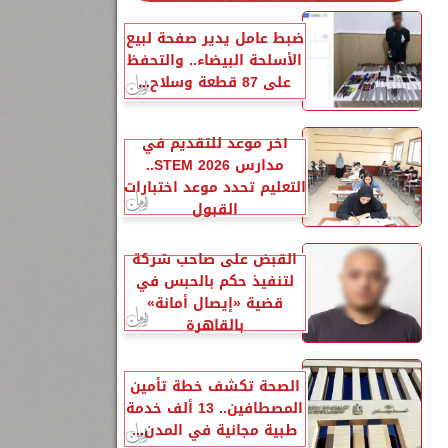
ضبط عامل يدير صفحة لبيع
الأسلحة البيضاء.. والتحفظ
على 87 قطعة وسلاح...
آخر موعد للتقديم في
مدارس STEM 2026..
التعليم تحدد موعد اختبارات
القبول
القبض على صاحب شركة
لتنفيذ حكم بالحبس في
قضية «إيصال أمانة»
بالقاهرة
الصحة تكشف خطة تأمين
المصطافين.. 13 ألف خدمة
طبية مجانية في المدن...