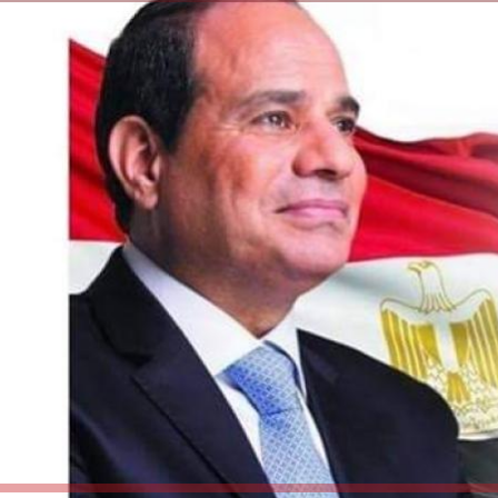
الكاتبة إلهام شرشر تهنئ الرئيس
السيسي بعيد ميلاده وتُشيد بجهوده
إلهام شرشر تكتب: دي مبقتش كورة..
في بناء الدولة
دي سياسة