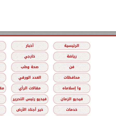
الرئيسية
أخبار
رياضة
خارجي
فن
صحة وطب
محافظات
العدد الورقي
وا إسلاماه
مقالات الرأي
مقا
فيديو الزمان
فيديو رئيس التحرير
خدمات
خير أجناد الأرض