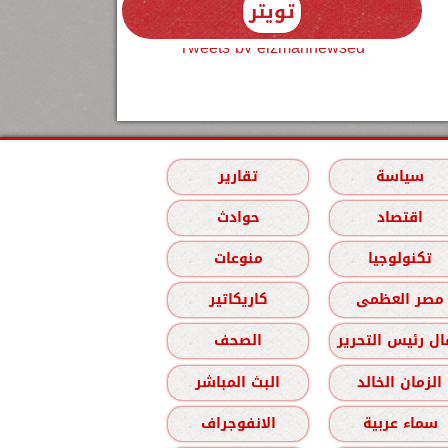
تويتر
Tweets by elzmannewseg
سياسة
تقارير
اقتصاد
حوادث
تكنولوجيا
منوعات
مصر العظمى
كاريكاتير
ل رئيس التحرير
الصحف
الزمان الخالد
البث المباشر
سماء عربية
الانفوجراف