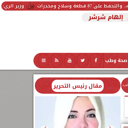
وزير الري: إزالة 37 حالة تعدٍ على مسار ممشى أهل مصر بمنيل شيحة.. و518 مخالفة بفرع رشيد
إلهام شرشر
صحة وطب
تكنولوجيا
منوعات
محافظات
مقال رئيس التحرير
اهرة