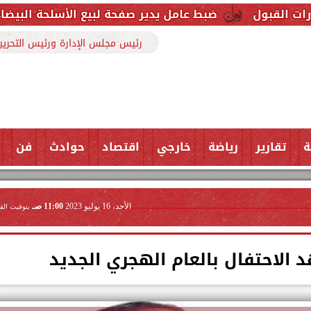
ضبط عامل يدير صفحة لبيع الأسلحة البيضاء.. والتحفظ على 87 قطعة وسلاح ومخدرات
رئيس مجلس الإدارة ورئيس التحرير
ة
تقارير
رياضة
خارجي
اقتصاد
حوادث
فن
الأحد، 16 يوليو 2023
11:00 صـ
بتوقيت الق
الاحتفال بالعام الهجري الجديد