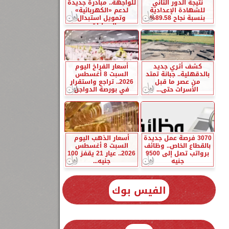
نتيجة الدور الثاني
للواجهة.. مبادرة جديدة
للشهادة الإعدادية
لدعم «الكهربائية»
بنسبة نجاح 89.58%
وتمويل استبدال
السيارات...
كشف أثري جديد
أسعار الفراخ اليوم
بالدقهلية.. جبانة تمتد
السبت 8 أغسطس
من عصر ما قبل
2026.. تراجع واستقرار
الأسرات حتى...
في بورصة الدواجن
3070 فرصة عمل جديدة
أسعار الذهب اليوم
بالقطاع الخاص.. وظائف
السبت 8 أغسطس
برواتب تصل إلى 9500
2026.. عيار 21 يقفز 100
جنيه
جنيه...
الفيس بوك