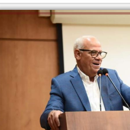
إلهام شرشر تكتب: دي مبقتش كورة..
إلهام شرشر تكتب: «صلاح» ملك
دي سياسة
المحبة.. رسول السلام والإنسانية