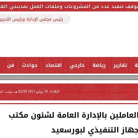
دد من المشروعات وملفات العمل بمدينتي العاشر من رمضان 
رئيس مجلس الإدارة ورئيس التحرير
ة
تقارير
رياضة
خارجي
اقتصاد
حوادث
فن
الثلاثاء، 18 يوليو 2023
12:53 مـ
بتوقيت الق
عاملين بالإدارة العامة لشئون مكتب
جهاز التنفيذي لبورسعيد