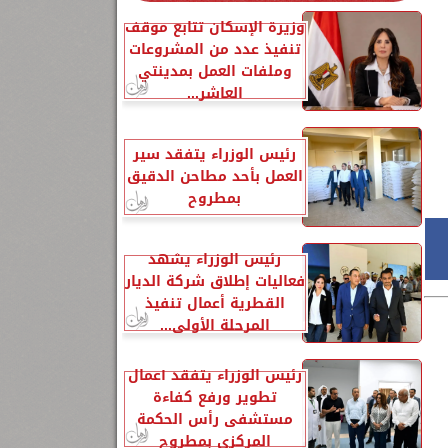
وزيرة الإسكان تتابع موقف
تنفيذ عدد من المشروعات
وملفات العمل بمدينتي
العاشر...
رئيس الوزراء يتفقد سير
العمل بأحد مطاحن الدقيق
بمطروح
رئيس الوزراء يشهد
فعاليات إطلاق شركة الديار
القطرية أعمال تنفيذ
المرحلة الأولى...
رئيس الوزراء يتفقد أعمال
تطوير ورفع كفاءة
مستشفى رأس الحكمة
المركزي بمطروح