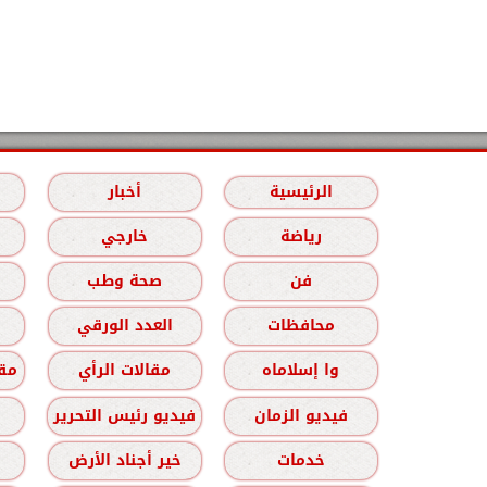
الرئيسية
أخبار
رياضة
خارجي
فن
صحة وطب
محافظات
العدد الورقي
وا إسلاماه
مقالات الرأي
مقا
فيديو الزمان
فيديو رئيس التحرير
خدمات
خير أجناد الأرض