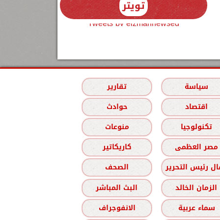
تويتر
Tweets by elzmannewseg
سياسة
تقارير
اقتصاد
حوادث
تكنولوجيا
منوعات
مصر العظمى
كاريكاتير
ل رئيس التحرير
الصحف
الزمان الخالد
البث المباشر
سماء عربية
الانفوجراف