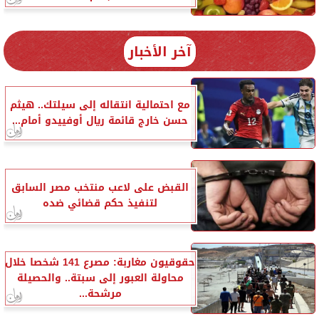
آخر الأخبار
مع احتمالية انتقاله إلى سيلتك.. هيثم
حسن خارج قائمة ريال أوفييدو أمام...
القبض على لاعب منتخب مصر السابق
لتنفيذ حكم قضائي ضده
حقوقيون مغاربة: مصرع 141 شخصا خلال
محاولة العبور إلى سبتة.. والحصيلة
مرشحة...