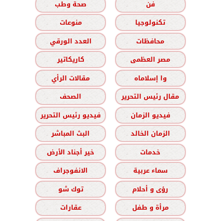
فن
صحة وطب
تكنولوجيا
منوعات
محافظات
العدد الورقي
مصر العظمى
كاريكاتير
وا إسلاماه
مقالات الرأي
مقال رئيس التحرير
الصحف
فيديو الزمان
فيديو رئيس التحرير
الزمان الخالد
البث المباشر
خدمات
خير أجناد الأرض
سماء عربية
الانفوجراف
رؤى و أحلام
توك شو
مرأة و طفل
عقارات