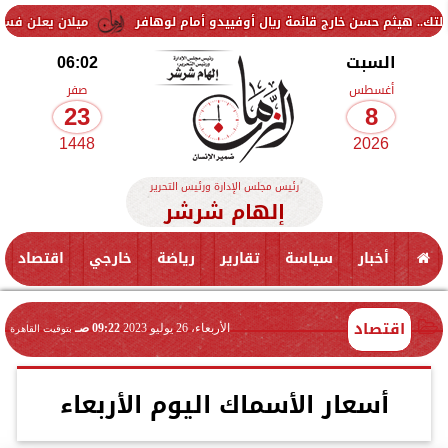
حسن خارج قائمة ريال أوفييدو أمام لوهافر
ميلان يعلن فسخ عقد إسماعيل
السبت
06:02
أغسطس
صفر
23
8
1448
2026
رئيس مجلس الإدارة ورئيس التحرير
إلهام شرشر
أخبار
سياسة
تقارير
رياضة
خارجي
اقتصاد
اقتصاد
الأربعاء، 26 يوليو 2023
09:22 صـ
بتوقيت القاهرة
أسعار الأسماك اليوم الأربعاء