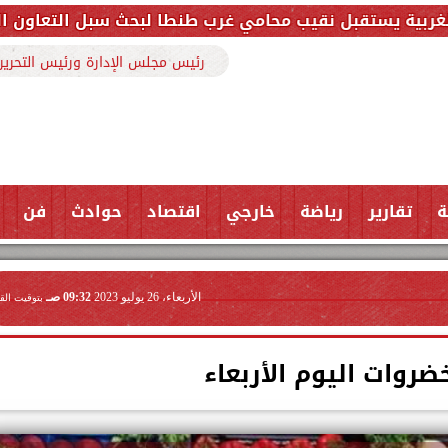
ب محامي غرب طنطا لبحث سبل التعاون المشترك وتعزيز الت
رئيس مجلس الإدارة ورئيس التحرير
ة
تقارير
رياضة
خارجي
اقتصاد
حوادث
فن
الأربعاء، 26 يوليو 2023
09:32 صـ
بتوقيت الق
ضروات اليوم الأربعاء