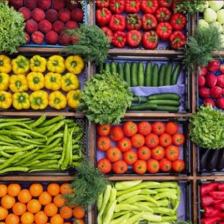
الكاتبة إلهام شرشر تهنئ الرئيس
السيسي بعيد ميلاده وتُشيد بجهوده
إلهام شرشر تكتب: دي مبقتش كورة..
في بناء الدولة
دي سياسة