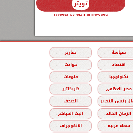
تويتر
Tweets by elzmannewseg
سياسة
تقارير
اقتصاد
حوادث
تكنولوجيا
منوعات
مصر العظمى
كاريكاتير
ل رئيس التحرير
الصحف
الزمان الخالد
البث المباشر
سماء عربية
الانفوجراف