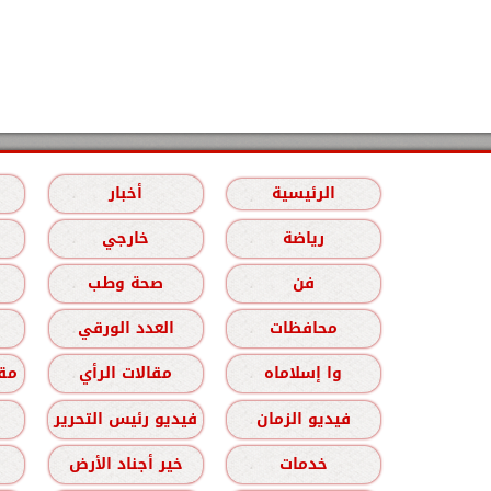
الرئيسية
أخبار
رياضة
خارجي
فن
صحة وطب
محافظات
العدد الورقي
وا إسلاماه
مقالات الرأي
مقا
فيديو الزمان
فيديو رئيس التحرير
خدمات
خير أجناد الأرض