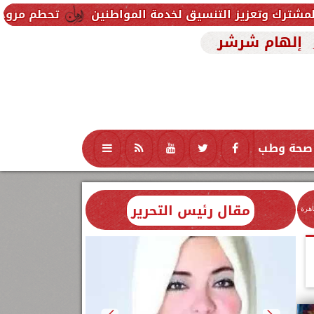
نسيق لخدمة المواطنين
تحطم مروحية أثناء مكافحة حري
إلهام شرشر
صحة وطب
تكنولوجيا
منوعات
محافظات
مقال رئيس التحرير
اهرة