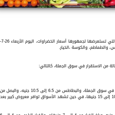
تقدم «الزمان»، استمرارًا للخدمات المتنوعة التي تستعرضها لجمهورها أسعار الخضراوات، اليوم الأر
لة من الاستقرار في سوق الجملة، كالتالي:
بلغ سعر كيلو الطماطم من 3 إلى 6 جنيهات في سوق الجملة، والبطاطس من 6.5 إلى 10.5 جنيه، والبصل من
15 إلى 20 جنيها، وتراوح سعر الكوسة بين 10 إلى 15 جنيها، في حين تشهد الأسواق توافر معروض كبير بعد