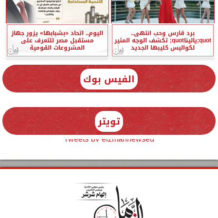
برد قارس وحب انتهى..
اليوم.. اتحاد «بشبابها» يزور جهاز
quot;ياليناquot; تكشف الوجه المثير
مستقبل مصر للتعرف على
لكواليس كليبها الجديد
المشروعات القومية
الفيس بوك
تويتر
Tweets by elzmannewseg