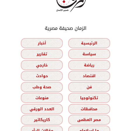
الزمان صحيفة مصرية
الرئيسية
أخبار
سياسة
تقارير
رياضة
خارجي
اقتصاد
حوادث
فن
صحة وطب
تكنولوجيا
منوعات
محافظات
العدد الورقي
مصر العظمى
كاريكاتير
وا إسلاماه
مقالات الرأي