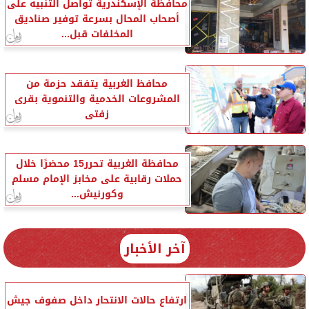
محافظة الإسكندرية تواصل التنبيه على
أصحاب المحال بسرعة توفير صناديق
المخلفات قبل...
محافظ الغربية يتفقد حزمة من
المشروعات الخدمية والتنموية بقرى
زفتى
محافظة الغربية تحرر15 محضرًا خلال
حملات رقابية على مخابز الإمام مسلم
وكورنيش...
آخر الأخبار
ارتفاع حالات الانتحار داخل صفوف جيش