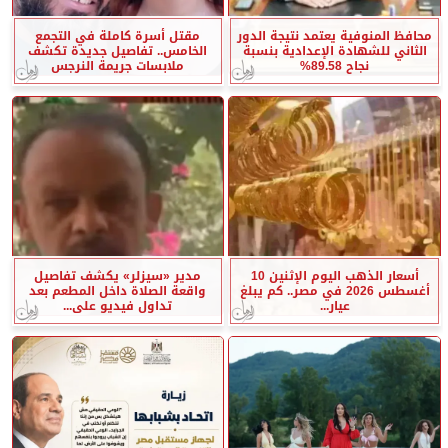
محافظ المنوفية يعتمد نتيجة الدور
مقتل أسرة كاملة في التجمع
الثاني للشهادة الإعدادية بنسبة
الخامس.. تفاصيل جديدة تكشف
نجاح 89.58%
ملابسات جريمة النرجس
أسعار الذهب اليوم الإثنين 10
مدير «سيزلر» يكشف تفاصيل
أغسطس 2026 في مصر.. كم يبلغ
واقعة الصلاة داخل المطعم بعد
عيار...
تداول فيديو على...