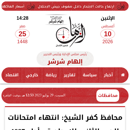
اع حالات الانتحار داخل صفوف جيش الاحتلال
أسعار الفاكهة اليوم الإثنين 10 أغسطس 2026 في الأسواق.. الموز بكا
الإثنين
14:28
أغسطس
صفر
25
10
1448
2026
رئيس مجلس الإدارة ورئيس التحرير
إلهام شرشر
أخبار
سياسة
تقارير
رياضة
خارجي
اقتصاد
محافظات
السبت، 29 يوليو 2023
12:53 مـ
بتوقيت القاهرة
محافظ كفر الشيخ: انتهاء امتحانات