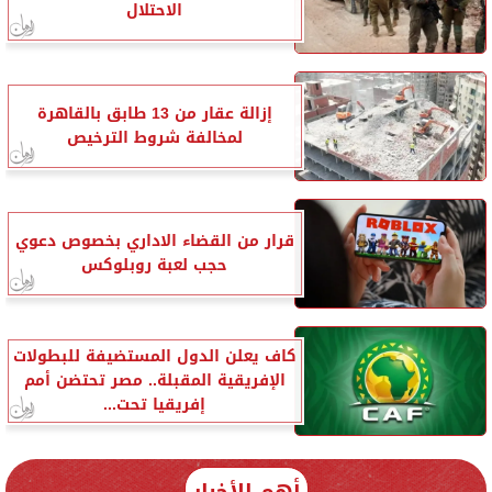
الاحتلال
إزالة عقار من 13 طابق بالقاهرة
لمخالفة شروط الترخيص
قرار من القضاء الاداري بخصوص دعوي
حجب لعبة روبلوكس
كاف يعلن الدول المستضيفة للبطولات
الإفريقية المقبلة.. مصر تحتضن أمم
إفريقيا تحت...
أهم الأخبار