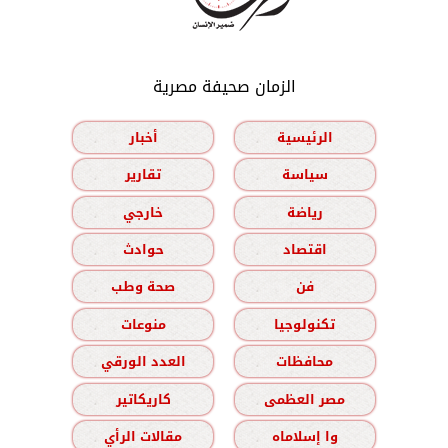
الزمان صحيفة مصرية
الرئيسية
أخبار
سياسة
تقارير
رياضة
خارجي
اقتصاد
حوادث
فن
صحة وطب
تكنولوجيا
منوعات
محافظات
العدد الورقي
مصر العظمى
كاريكاتير
وا إسلاماه
مقالات الرأي