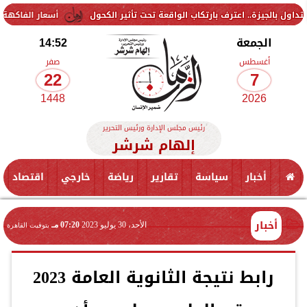
 اعترف بارتكاب الواقعة تحت تأثير الكحول
أسعار الفاكهة اليوم الجمعة 7 أغسطس 2026 في الأسواق.. الموز بك
الجمعة
14:52
أغسطس
صفر
22
7
1448
2026
رئيس مجلس الإدارة ورئيس التحرير
إلهام شرشر
أخبار
سياسة
تقارير
رياضة
خارجي
اقتصاد
أخبار
الأحد، 30 يوليو 2023
07:20 مـ
بتوقيت القاهرة
رابط نتيجة الثانوية العامة 2023