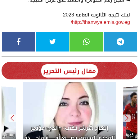
لينك نتيجة الثانوية العامة 2023
http://thanwya.emis.gov.eg/
مقال رئيس التحرير
إلهام شرشر تكتب: «الحج» مؤتمر
كورة..
الوحدة السنوى يصــــنع أمـــــــةً واحــــــدةً