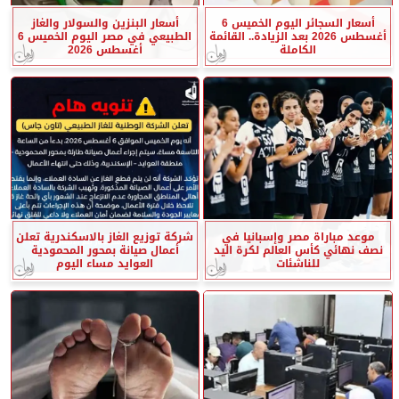
أسعار السجائر اليوم الخميس 6
أسعار البنزين والسولار والغاز
أغسطس 2026 بعد الزيادة.. القائمة
الطبيعي في مصر اليوم الخميس 6
الكاملة
أغسطس 2026
موعد مباراة مصر وإسبانيا في
شركة توزيع الغاز بالاسكندرية تعلن
نصف نهائي كأس العالم لكرة اليد
أعمال صيانة بمحور المحمودية
للناشئات
العوايد مساء اليوم