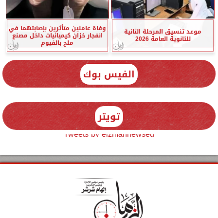
وفاة عاملين متأثرين بإصابتهما في
موعد تنسيق المرحلة الثانية
انفجار خزان كيميائيات داخل مصنع
للثانوية العامة 2026
ملح بالفيوم
الفيس بوك
تويتر
Tweets by elzmannewseg