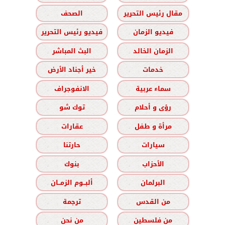
مقال رئيس التحرير
الصحف
فيديو الزمان
فيديو رئيس التحرير
الزمان الخالد
البث المباشر
خدمات
خير أجناد الأرض
سماء عربية
الانفوجراف
رؤى و أحلام
توك شو
مرأة و طفل
عقارات
سيارات
حارتنا
الأحزاب
بنوك
البرلمان
ألبــوم الزمــان
من القدس
ترجمة
من فلسطين
من نحن