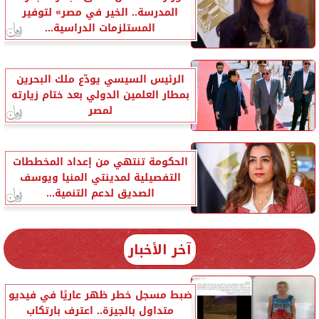
المدرسة.. الخير في مصر» لتوفير
المستلزمات الدراسية...
الرئيس السيسي يودّع ملك البحرين
بمطار العلمين الدولي بعد ختام زيارته
لمصر
الحكومة تنتهي من إعداد المخططات
التفصيلية لمدينتي المنيا ويوسف
الصديق لدعم التنمية...
آخر الأخبار
ضبط مسجل خطر ظهر عاريًا في فيديو
متداول بالجيزة.. اعترف بارتكاب