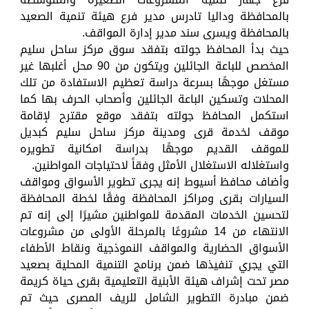
بالمحافظة وداليا تادرس مدير فرع هيئة تنمية الصعيد
بالمحافظة ويسرى سند مدير إدارة المواقف.
حيث بدأ المحافظ جولته بتفقد سوق مركز ساحل سليم
المخصص للباعة الجائلين ويتكون من 90 محل أغلبها غير
مستغل موجهًا بسرعة دراسة تعظيم الاستفادة من تلك
المحلات وتسكين الباعة الجائلين وأصحاب الحرف بها كما
استكمل المحافظ جولته بتفقد موقع مقترح لإقامة
موقف لخدمة قرى ومدينة مركز ساحل سليم كبديل
للموقف القديم موجهًا بدراسة امكانية تطويره
واستغلاله الاستغلال الأمثل وفقاً لاحتياجات المواطنين.
وأضاف محافظ أسيوط إنه يجرى تطوير الأسواق ومواقف
السيارات بقرى ومراكز المحافظة وفقًا لخطة المحافظة
لتحسين الخدمات المقدمة للمواطنين مشيرًا إلى إنه تم
الانتهاء من 14 مشروعًا بالمرحلة الأولى من مشروعات
الأسواق الحضارية والمواقف النموذجية ونقاط الأطفاء
التي يجري تنفيذها ضمن برنامج التنمية المحلية بصعيد
مصر تحت إشراف هيئة الأبنية التعليمية بقرى حياة كريمة
ضمن مبادرة التطوير الشامل للريف المصرى حيث تم