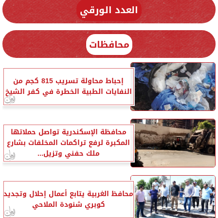
العدد الورقي
محافظات
إحباط محاولة تسريب 815 كجم من
النفايات الطبية الخطرة في كفر الشيخ
محافظة الإسكندرية تواصل حملاتها
المكبرة لرفع تراكمات المخلفات بشارع
ملك حفني وتزيل...
محافظ الغربية يتابع أعمال إحلال وتجديد
كوبري شنودة الملاحي