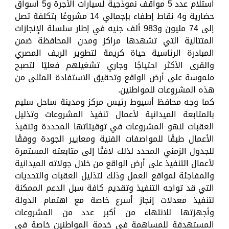
استلام عدد 5 مواقف نموذجية لسيارات الأجرة و5 أسواق
حضارية و4 نقاط إطفاء بإجمالي 14 مشروعًا بتكلفة تصل
إلى 74 مليون و983 ألف جنيه في إطار سلسلة الإنجازات
المتتالية التي تشهدها مراكز ومدن المحافظة ضمن
المبادرة الرئاسية حياة كريمة لتطوير الريف المصري
والقرى الأكثر احتياجًا وجاري تشغيلهم فعليًا لتصبح
ملموسة على أرض الواقع وتحقيق الاستفادة المثلى من
هذه المشروعات للمواطنين.
كما وجه محافظ أسيوط رئيس مركز ومدينة ساحل سليم
بالمتابعة الميدانية لأعمال تنفيذ المشروعات وتذليل
العقبات لنهو المشروعات في توقيتاتها المحددة وتنفيذ
الأعمال طبقًا للمواصفات الفنية ومعايير الجودة ووفقًا
للجدول الزمني المحدد لذلك لافتًا إلى متابعته المستمرة
لأعمال التنفيذ على أرض الواقع من خلال جولاته الميدانية
والمفاجئة لمواقع العمل وذلك لتذليل العقبات والتحديات
التي قد تواجه التنفيذ وتقديم كافة سبل الدعم الممكنة
لتنفيذ معدلات إنجاز أسرع خاصة مع اهتمام الدولة
وأجهزتها للانتهاء من أكبر عدد من المشروعات
المستهدفة للمساهمة في خدمة المواطنين خاصة في