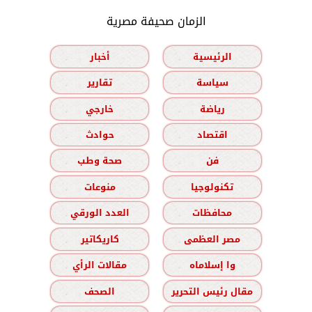
الزمان صحيفة مصرية
الرئيسية
أخبار
سياسة
تقارير
رياضة
خارجي
اقتصاد
حوادث
فن
صحة وطب
تكنولوجيا
منوعات
محافظات
العدد الورقي
مصر العظمى
كاريكاتير
وا إسلاماه
مقالات الرأي
مقال رئيس التحرير
الصحف