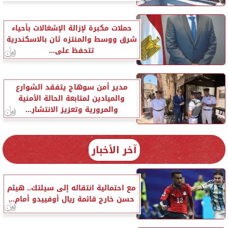
حملات مكبرة لإزالة الإشغالات بأحياء
شرق ووسط والمنتزه ثان بالاسكندرية
تتحفظ على...
مدير أمن سوهاج يتفقد الشوارع
والميادين لمتابعة الحالة الأمنية
والمرورية وتعزيز الانتشار...
آخر الأخبار
مع احتمالية انتقاله إلى سيلتك.. هيثم
حسن خارج قائمة ريال أوفييدو أمام...