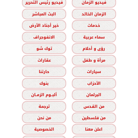
فيديو الزمان
فيديو رئيس التحرير
الزمان الخالد
البث المباشر
خدمات
خير أجناد الأرض
سماء عربية
الانفوجراف
رؤى و أحلام
توك شو
مرأة و طفل
عقارات
سيارات
حارتنا
الأحزاب
بنوك
البرلمان
ألبــوم الزمــان
من القدس
ترجمة
من فلسطين
من نحن
اعلن معنا
الخصوصية