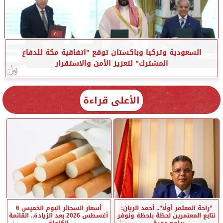
السعودية وتركيا وباكستان توقع ”اتفاقية مكة للدفاع
المشترك” لتعزيز الأمن والاستقرار
الأعلى قراءة
”راحة المعتمر أولًا”.. أحمد الريان:
أسعار السجائر اليوم الخميس 6
نتابع المعتمرين لحظة بلحظة ونوفر
أغسطس 2026 بعد الزيادة.. القائمة
برامج عمرة...
الكاملة