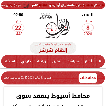
م حسن خارج قائمة ريال أوفييدو أمام لوهافر
ميلان يعلن فسخ عقد إسماع
السبت
02:50
أغسطس
صفر
22
8
1448
2026
رئيس مجلس الإدارة ورئيس التحرير
إلهام شرشر
أخبار
سياسة
تقارير
رياضة
خارجي
اقتصاد
محافظات
الإثنين، 31 يوليو 2023
02:35 مـ
بتوقيت القاهرة
محافظ أسيوط يتفقد سوق