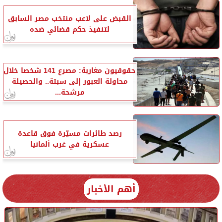
القبض على لاعب منتخب مصر السابق
لتنفيذ حكم قضائي ضده
حقوقيون مغاربة: مصرع 141 شخصا خلال
محاولة العبور إلى سبتة.. والحصيلة
مرشحة...
رصد طائرات مسيّرة فوق قاعدة
عسكرية في غرب ألمانيا
أهم الأخبار