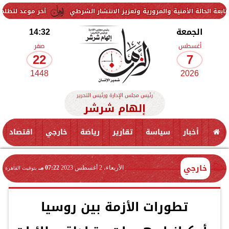
لأمنية والمرورية وتعزيز الانتشار الشرطي
آخر موعد لتظلمات الثانوية العامة 2026.. الرابط والرسوم وخطوا
الجمعة
14:32
أغسطس
صفر
22
7
1448
2026
رئيس مجلس الإدارة ورئيس التحرير
إلهام شرشر
أخبار
سياسة
تقارير
رياضة
خارجي
اقتصاد
خارجي
الأربعاء، 2 أغسطس 2023
07:22 مـ
بتوقيت القاهرة
تطورات الأزمة بين روسيا