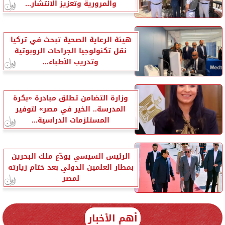
والمرورية وتعزيز الانتشار...
هيئة الرعاية الصحية تبحث في تركيا
نقل تكنولوجيا الجراحات الروبوتية
وتدريب الأطباء...
وزارة التضامن تطلق مبادرة «بكرة
المدرسة.. الخير في مصر» لتوفير
المستلزمات الدراسية...
الرئيس السيسي يودّع ملك البحرين
بمطار العلمين الدولي بعد ختام زيارته
لمصر
أهم الأخبار