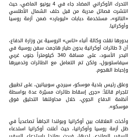
التحرك الأوكراني المضاد جاء في 4 يونيو الماضي، حيث
انتشرت فصائل مدربة من قبل حلف الشمال الأطلسي
«الناتو»، مستخدمة دبابات «ليوبارد» ضمن أزمة روسيا
وأوكرانيا.
بدورها نقلت وكالة أنباء «تاس» الروسية عن وزارة الدفاع،
أن 3 طائرات أوكرانية بدون طيار هاجمت سفن روسية في
البحر الأسود، على مسافة 340 كيلومتراً جنوب غربي
سيفاستوبول، ولكن تم التعامل مع الطائرات وتدميرها
وإحباط الهجوم.
وعلق رئيس بلدية موسكو، سيرجي سوبيانين، على تطبيق
تلجرام قائلاً: «جرى إسقاط طائرات مسيّرة عدة بواسطة
أنظمة الدفاع الجوي، خلال محاولتها التحليق فوق
موسكو».
وأخذت العلاقات بين أوكرانيا وبولندا اتجاهاً تصاعدياً في
ظل أزمة روسيا وأوكرانيا، حيث أعلنت أوكرانيا استدعاء
السفير البولندي لديها، فردت بولندا باستدعاء السفير