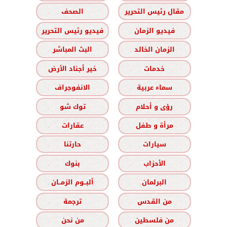
مقال رئيس التحرير
الصحف
فيديو الزمان
فيديو رئيس التحرير
الزمان الخالد
البث المباشر
خدمات
خير أجناد الأرض
سماء عربية
الانفوجراف
رؤى و أحلام
توك شو
مرأة و طفل
عقارات
سيارات
حارتنا
الأحزاب
بنوك
البرلمان
ألبــوم الزمــان
من القدس
ترجمة
من فلسطين
من نحن