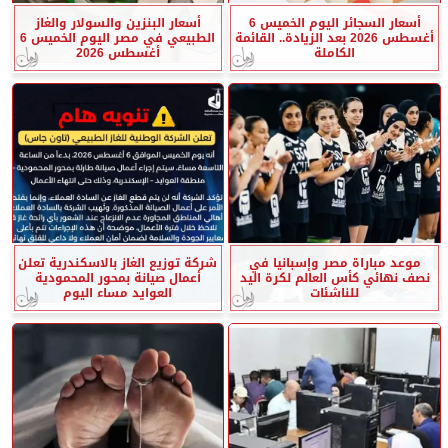
أسعار السجائر اليوم الخميس 6
أسعار البنزين والسولار والغاز
أغسطس 2026 بعد الزيادة.. القائمة
الطبيعي في مصر اليوم الخميس 6
الكاملة
أغسطس 2026
موعد مباراة مصر وإسبانيا في
شركة توزيع الغاز بالاسكندرية تعلن
نصف نهائي كأس العالم لكرة اليد
أعمال صيانة بمحور المحمودية
للناشئات
العوايد مساء اليوم