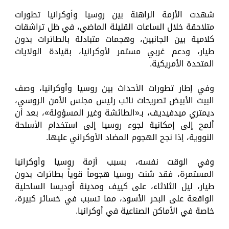
شهدت الأزمة الراهنة بين روسيا وأوكرانيا تطورات
متلاحقة خلال الساعات القليلة الماضي، في ظل تراشقات
كلامية بين الجانبين، وهجمات متبادلة بالطائرات بدون
طيار، ودعم غربي مستمر لأوكرانيا، بقيادة الولايات
المتحدة الأمريكية.
وفي إطار تطورات الأحداث بين روسيا وأوكرانيا، وصف
البيت الأبيض تصريحات نائب رئيس مجلس الأمن الروسي،
ديمتري ميدفيديف، بـ«الطائشة وغير المسؤولة»، بعد أن
ألمح إلى إمكانية لجوء روسيا إلى استخدام الأسلحة
النووية، إذا نجح الهجوم المضاد الأوكراني عليها.
وفي الوقت نفسه، بسبب أزمة روسيا وأوكرانيا
المستمرة، فقد شنت روسيا هجوماً قوياً بطائرات بدون
طيار، ليل الثلاثاء، على كييف ومدينة أوديسا الساحلية
الواقعة على البحر الأسود، مما تسبب في خسائر كبيرة،
خاصة في الأماكن الصناعية في أوكرانيا.