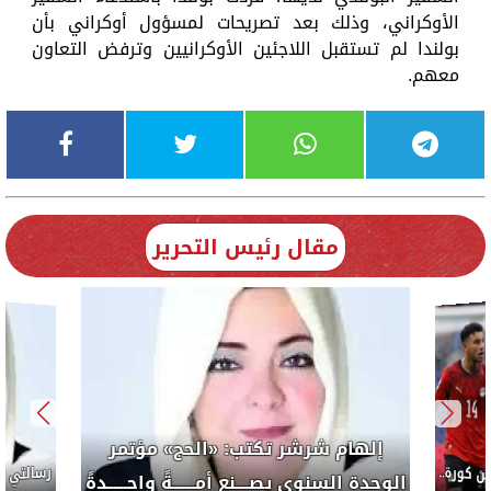
الأوكراني، وذلك بعد تصريحات لمسؤول أوكراني بأن
بولندا لم تستقبل اللاجئين الأوكرانيين وترفض التعاون
معهم.
مقال رئيس التحرير
إلهام شرشر تكتب: «الحج» مؤتمر
كورة..
الوحدة السنوى يصــــنع أمـــــــةً واحــــــدةً