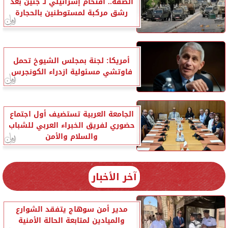
الضفة.. اقتحام إسرائيلي لـ جنين بعد
رشق مركبة لمستوطنين بالحجارة
أمريكا: لجنة بمجلس الشيوخ تحمل
فاوتشي مسئولية ازدراء الكونجرس
الجامعة العربية تستضيف أول اجتماع
حضوري لفريق الخبراء العربي للشباب
والسلام والأمن
آخر الأخبار
مدير أمن سوهاج يتفقد الشوارع
والميادين لمتابعة الحالة الأمنية