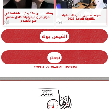
وفاة عاملين متأثرين بإصابتهما في
موعد تنسيق المرحلة الثانية
انفجار خزان كيميائيات داخل مصنع
للثانوية العامة 2026
ملح بالفيوم
الفيس بوك
تويتر
Tweets by elzmannewseg