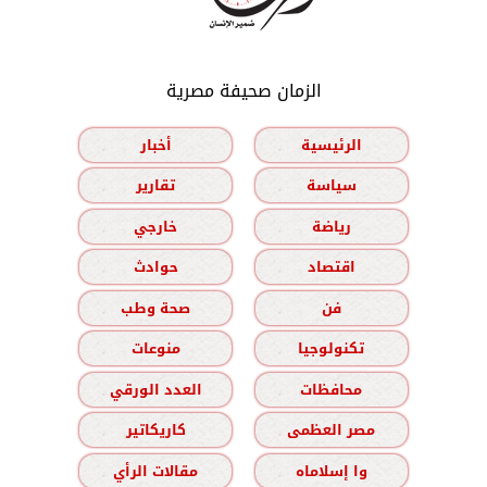
الزمان صحيفة مصرية
الرئيسية
أخبار
سياسة
تقارير
رياضة
خارجي
اقتصاد
حوادث
فن
صحة وطب
تكنولوجيا
منوعات
محافظات
العدد الورقي
مصر العظمى
كاريكاتير
وا إسلاماه
مقالات الرأي