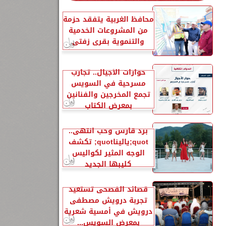
محافظ الغربية يتفقد حزمة
من المشروعات الخدمية
والتنموية بقرى زفتى
حوارات الأجيال.. تجارب
مسرحية في السويس
تجمع المخرجين والفنانين
بمعرض الكتاب
برد قارس وحب انتهى..
quot;ياليناquot; تكشف
الوجه المثير لكواليس
كليبها الجديد
قصائد الفصحى تستعيد
تجربة درويش مصطفى
درويش في أمسية شعرية
بمعرض السويس...