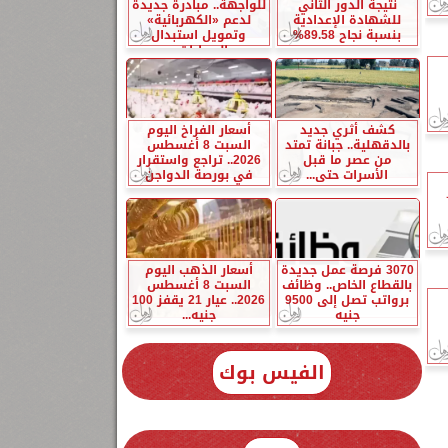
نتيجة الدور الثاني
للواجهة.. مبادرة جديدة
للشهادة الإعدادية
لدعم «الكهربائية»
بنسبة نجاح 89.58%
وتمويل استبدال
السيارات...
كشف أثري جديد
أسعار الفراخ اليوم
بالدقهلية.. جبانة تمتد
السبت 8 أغسطس
من عصر ما قبل
2026.. تراجع واستقرار
الأسرات حتى...
في بورصة الدواجن
3070 فرصة عمل جديدة
أسعار الذهب اليوم
بالقطاع الخاص.. وظائف
السبت 8 أغسطس
برواتب تصل إلى 9500
2026.. عيار 21 يقفز 100
جنيه
جنيه...
الفيس بوك