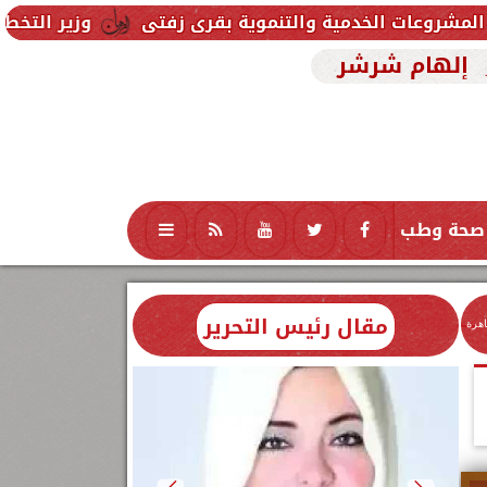
ة والتنموية بقرى زفتى
وزير التخطيط يتابع استعدادا
إلهام شرشر
صحة وطب
تكنولوجيا
منوعات
محافظات
مقال رئيس التحرير
اهرة