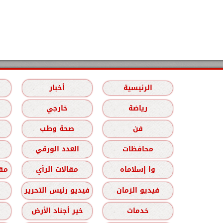
الرئيسية
أخبار
رياضة
خارجي
فن
صحة وطب
محافظات
العدد الورقي
وا إسلاماه
مقالات الرأي
مقا
فيديو الزمان
فيديو رئيس التحرير
خدمات
خير أجناد الأرض