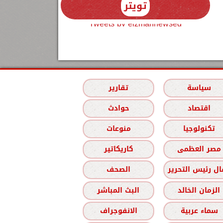
تويتر
Tweets by elzmannewseg
سياسة
تقارير
اقتصاد
حوادث
تكنولوجيا
منوعات
مصر العظمى
كاريكاتير
ل رئيس التحرير
الصحف
الزمان الخالد
البث المباشر
سماء عربية
الانفوجراف