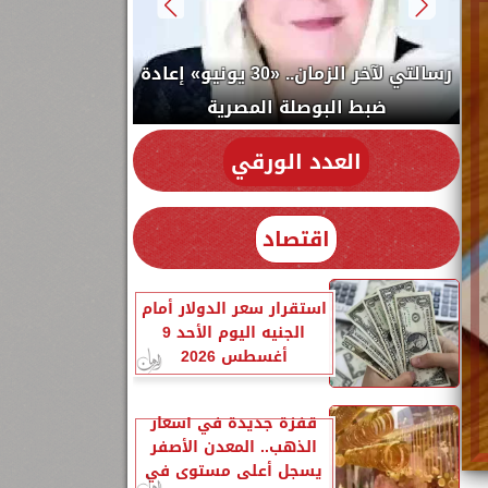
إلهــام شرشر ت
رسالتي لآخر الزمان.. «30 يونيو» إعادة
مريم [علي
ضبط البوصلة المصرية
العدد الورقي
اقتصاد
استقرار سعر الدولار أمام
الجنيه اليوم الأحد 9
أغسطس 2026
قفزة جديدة في أسعار
الذهب.. المعدن الأصفر
يسجل أعلى مستوى في