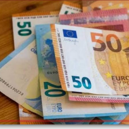
إلهام شرشر تكتب: دي مبقتش كورة..
إلهام شرشر تكتب: «صلاح» ملك
دي سياسة
المحبة.. رسول السلام والإنسانية