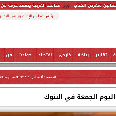
تاب
محافظ الغربية يتفقد حزمة من المشروعات الخدمي
رئيس مجلس الإدارة ورئيس التحرير
ة
تقارير
رياضة
خارجي
اقتصاد
حوادث
فن
الجمعة، 4 أغسطس 2023
09:09 صـ
بتوقيت الق
اليوم الجمعة في البنوك