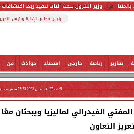
ر البترول يبحث آليات تنفيذ ربط اكتشافات الشركة في قبرص 
رئيس مجلس الإدارة ورئيس التحرير
ة
تقارير
رياضة
خارجي
اقتصاد
حوادث
فن
الأحد، 27 أغسطس 2023
02:23 مـ
بتوقيت الق
فتي الفيدرالي لماليزيا ويبحثان معًا
عزيز التعاون