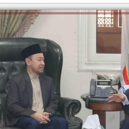
الكاتبة إلهام شرشر تهنئ الرئيس
السيسي بعيد ميلاده وتُشيد بجهوده
إلهام شرشر تكتب: دي مبقتش كورة..
في بناء الدولة
دي سياسة