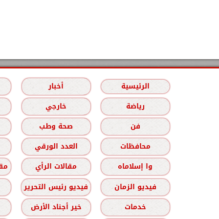
الرئيسية
أخبار
رياضة
خارجي
فن
صحة وطب
محافظات
العدد الورقي
وا إسلاماه
مقالات الرأي
مقا
فيديو الزمان
فيديو رئيس التحرير
خدمات
خير أجناد الأرض