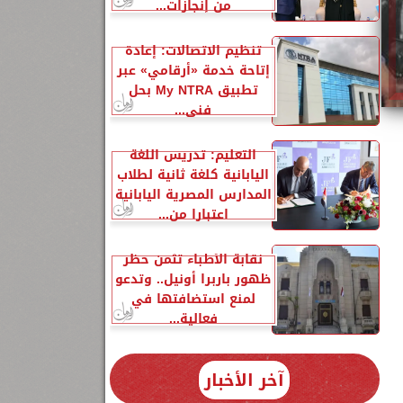
من إنجازات...
تنظيم الاتصالات: إعادة
إتاحة خدمة «أرقامي» عبر
تطبيق My NTRA بحل
فني...
التعليم: تدريس اللغة
اليابانية كلغة ثانية لطلاب
المدارس المصرية اليابانية
اعتبارا من...
نقابة الأطباء تثمن حظر
ظهور باربرا أونيل.. وتدعو
لمنع استضافتها في
فعالية...
آخر الأخبار