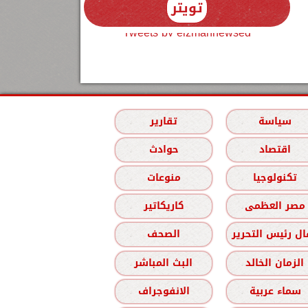
تويتر
Tweets by elzmannewseg
سياسة
تقارير
اقتصاد
حوادث
تكنولوجيا
منوعات
مصر العظمى
كاريكاتير
ل رئيس التحرير
الصحف
الزمان الخالد
البث المباشر
سماء عربية
الانفوجراف