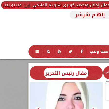
ديد كوبري شنودة الملاحي
فيديو يثير الغضب.. شاب يط
إلهام شرشر
صحة وطب
تكنولوجيا
منوعات
محافظات
مقال رئيس التحرير
اهرة