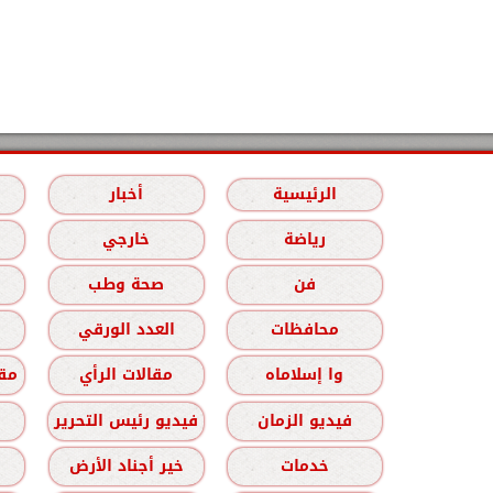
الرئيسية
أخبار
رياضة
خارجي
فن
صحة وطب
محافظات
العدد الورقي
وا إسلاماه
مقالات الرأي
مقا
فيديو الزمان
فيديو رئيس التحرير
خدمات
خير أجناد الأرض