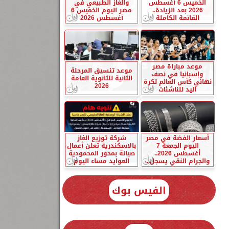
الخميس 6 أغسطس
والغاز الطبيعي في
2026 بعد الزيادة..
مصر اليوم الخميس 6
القائمة الكاملة
أغسطس 2026
موعد مباراة مصر
موعد تنسيق المرحلة
وإسبانيا في نصف
الثانية للثانوية العامة
نهائي كأس العالم لكرة
2026
اليد للناشئات
أسعار الفضة في مصر
شركة توزيع الغاز
اليوم الجمعة 7
بالاسكندرية تعلن أعمال
أغسطس 2026..
صيانة بمحور المحمودية
والجرام النقي يسجل...
العوايد مساء اليوم
الفيس بوك