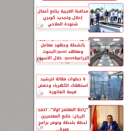
محافظ الغربية يتابع أعمال
إحلال وتجديد كوبري
شنودة الملاحي
الزراعةquot; تنشر تقريرًا
بأنشطة وجهود معامل
ومعاهد quot;البحوث
الزراعيةquot; خلال الأسبوع
الأول...
6 خطوات فعّالة لترشيد
استهلاك الكهرباء وخفض
قيمة الفاتورة
”راحة المعتمر أولًا”.. أحمد
الريان: نتابع المعتمرين
لحظة بلحظة ونوفر برامج
عمرة...