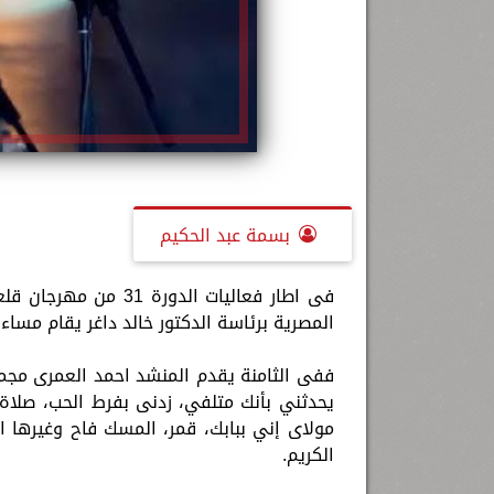
بسمة عبد الحكيم
فى اطار فعاليات الدو
المصرية برئاسة الدكتور خالد داغر يقام مساء الاثنين 4 سبتمبر حفلين متتاليين على
ففى الثامنة يقدم المنشد احمد العمرى مجموعة
يحدثني بأنك متلفي، زدنى بفرط الحب، صلاة 
مولاى إني ببابك، قمر، المسك فاح وغيرها ا
الكريم.