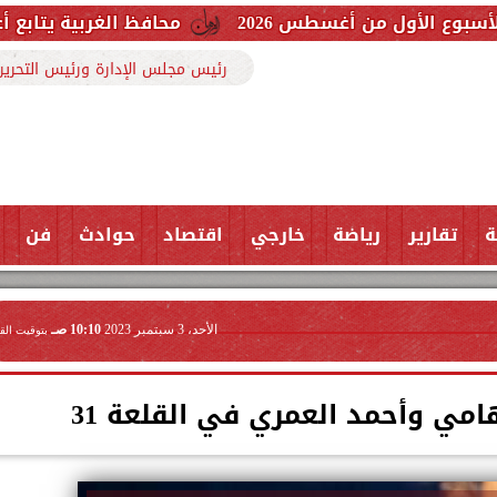
محافظ الغربية يتابع أعمال إحلال وتج
رئيس مجلس الإدارة ورئيس التحرير
ة
تقارير
رياضة
خارجي
اقتصاد
حوادث
فن
الأحد، 3 سبتمبر 2023
10:10 صـ
بتوقيت الق
مي وأحمد العمري في القلعة 31