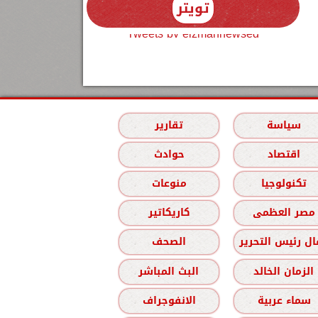
تويتر
Tweets by elzmannewseg
سياسة
تقارير
اقتصاد
حوادث
تكنولوجيا
منوعات
مصر العظمى
كاريكاتير
ل رئيس التحرير
الصحف
الزمان الخالد
البث المباشر
سماء عربية
الانفوجراف