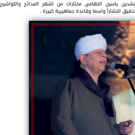
دين ياسين التهامى مختارات من اشهر المدائح والتواشيح
حقيق انتشاراً واسعا وقاعدة جماهيرية كبيرة .