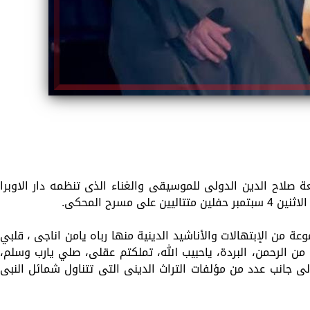
رة 31 من مهرجان قلعة صلاح الدين الدولى للموسيقى والغناء الذى تنظمه دار الاوبرا
 مسرح المحكى.
 من الإبتهالات والأناشيد الدينية منها رباه يامن اناجى ، قلبي
من الرحمن، البردة، ياحبيب الله، تملكتم عقلى، صلي يارب وسلم،
لى جانب عدد من مؤلفات التراث الدينى التى تتناول شمائل النبى