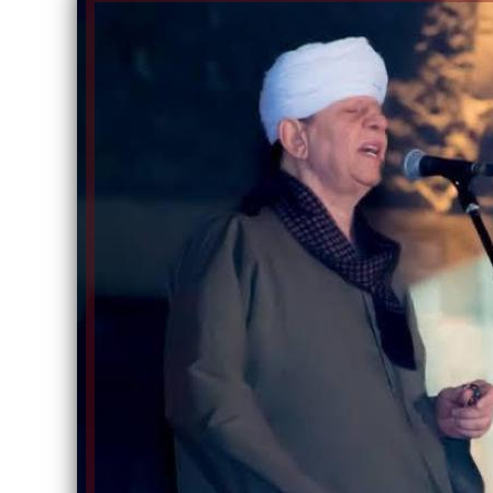
الكاتبة إلهام شرشر تهنئ الرئيس
السيسي بعيد ميلاده وتُشيد بجهوده
إلهام شرشر تكتب: دي مبقتش كورة..
في بناء الدولة
دي سياسة