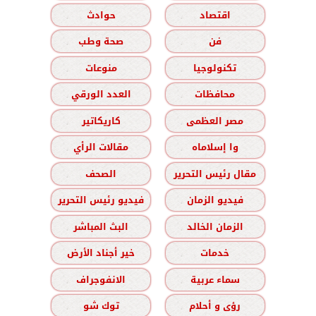
اقتصاد
حوادث
فن
صحة وطب
تكنولوجيا
منوعات
محافظات
العدد الورقي
مصر العظمى
كاريكاتير
وا إسلاماه
مقالات الرأي
مقال رئيس التحرير
الصحف
فيديو الزمان
فيديو رئيس التحرير
الزمان الخالد
البث المباشر
خدمات
خير أجناد الأرض
سماء عربية
الانفوجراف
رؤى و أحلام
توك شو