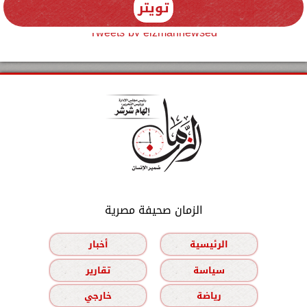
تويتر
Tweets by elzmannewseg
الزمان صحيفة مصرية
الرئيسية
أخبار
سياسة
تقارير
رياضة
خارجي