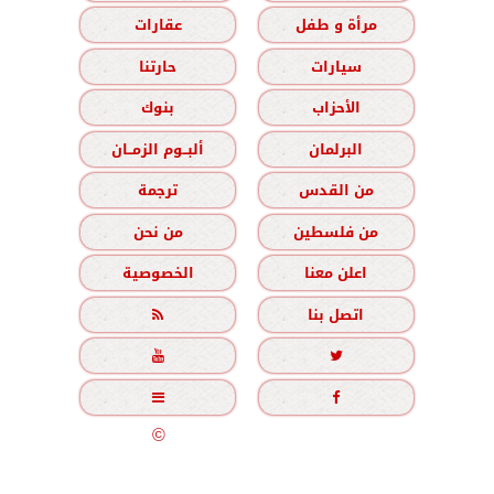
مرأة و طفل
عقارات
سيارات
حارتنا
الأحزاب
بنوك
البرلمان
ألبــوم الزمــان
من القدس
ترجمة
من فلسطين
من نحن
اعلن معنا
الخصوصية
اتصل بنا





جميع الحقوق محفوظة
©