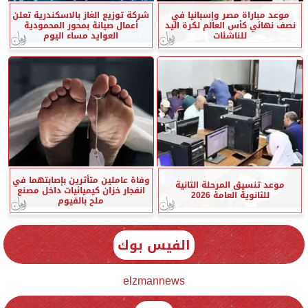
موعد مباراة مصر وإسبانيا في
شركة توزيع الغاز بالاسكندرية تعلن
نصف نهائي كأس العالم لكرة اليد
أعمال صيانة بمحور المحمودية
للناشئات
العوايد مساء اليوم
وفاة عاملين متأثرين بإصابتهما في
موعد تنسيق المرحلة الثانية
انفجار خزان كيميائيات داخل مصنع
للثانوية العامة 2026
ملح بالفيوم
الفيس بوك
elzmannews