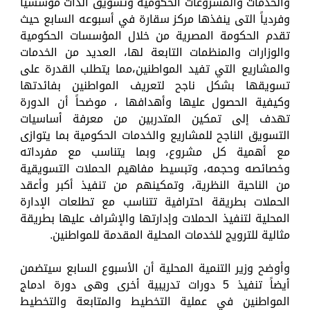
والخدمات والمشروعات الحكومية وتسويق الذات مؤسسيا
وفردياً التى ينفذها مركز سقارة في أسبوعه السابع حيث
تقدم الحكومة المصرية من خلال المؤسسات الحكومية
والوزارات والمنظمات التابعة لها، العديد من الخدمات
والمشاريع التي تفيد المواطنين،مما يتطلب القدرة على
تسويقها بشكل ناجح لتعريف المواطنين بفائدتها
وكيفية الحصول عليها وأهدافها ، موضحاً أن الدورة
تهدف إلى تمكين المتدربين من معرفة أساسيات
التسويق الناجح للمشاريع والخدمات الحكومية بما يتوازى
مع أهمية كل مشروع، وبما يتناسب مع مفرداته
وخصائصه وحجمه، وتبسيط مفاهيم الحملات التسويقية
من الناحية النظرية، وتمكينهم من تنفيذ أكبر وأعقد
الحملات بطريقة احترافية تتناسب مع تطلعات الإدارة
المحلية لتنفيذ الحملات وإدارتها والإشراف عليها بطريقة
مثالية للترويج للخدمات المحلية المقدمة للمواطنين.
وأوضح وزير التنمية المحلية أن الأسبوع السابع سيتضمن
أيضاً تنفيذ 5 دورات تدريبية أخرى وهى دورة ادماج
المواطنين في عملية التخطيط والمتابعة والتخطيط