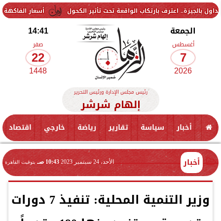
عترف بارتكاب الواقعة تحت تأثير الكحول
أسعار الفاكهة اليوم الجمعة 7 أغسطس 2026 في الأسواق.. الموز بكام
الجمعة
14:41
أغسطس
صفر
22
7
1448
2026
رئيس مجلس الإدارة ورئيس التحرير
إلهام شرشر
أخبار
سياسة
تقارير
رياضة
خارجي
اقتصاد
أخبار
الأحد، 24 سبتمبر 2023
10:43 صـ
بتوقيت القاهرة
وزير التنمية المحلية: تنفيذ 7 دورات