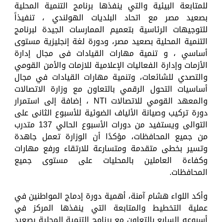
للمتابعة البيئية والتي ينفذها برنامج التنمية المحلية
بصعيد مصر مع اتحاد البلديات الهولندي ، تنفيذاً
للتوجيهات الرئاسية بتعميم الممارسات الجيدة لبرنامج
التنمية المحلية بصعيد مصر، ودورة لغة إنجليزية مستوى
أساسي ، و تنمية مهارات القيادات فى مجال إدارة
الأزمات وإدارة الفعاليات الإعلامية للازمات والأمن القومي
والتصدي للشائعات، وتنمية مهارات القيادات في مجال
أساسيات التحول الرقمي بالتعاون مع وزارة الاتصالات
والمعهد القومي للاتصالات NTI ، إضافة إلى استمرار
دورة تركيب وصيانة الألياف الضوئية للأسبوع الثانى على
التوالى ويستفيد من دورات الأسبوع الحالي 137 متدرب
من جميع المحافظات، مؤكدًا أن الوزارة تعمل جاهدة
وتسير بخطى متقدمة ومتسارعة للارتقاء ورفع مهارات
وكفاءة العاملين بالمحليات على مستوى جميع
المحافظات.
وأكد اللواء هشام آمنة، أهمية دورة إدماج المواطنين في
عملية التخطيط والمتابعة التي ينفذها المركز في
أسبوعه السابع بالتعاون مع برنامج التنمية المحلية بصعيد