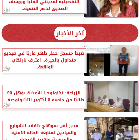
التفصيلية لمدينتي المنيا ويوسف
الصديق لدعم التنمية...
آخر الأخبار
ضبط مسجل خطر ظهر عاريًا في فيديو
متداول بالجيزة.. اعترف بارتكاب
الواقعة...
الزراعة: تكنولوجيا الأغذية يؤهل 90
طالبًا من جامعة 6 أكتوبر التكنولوجية...
مدير أمن سوهاج يتفقد الشوارع
والميادين لمتابعة الحالة الأمنية
والمرورية وتعزيز الانتشار...