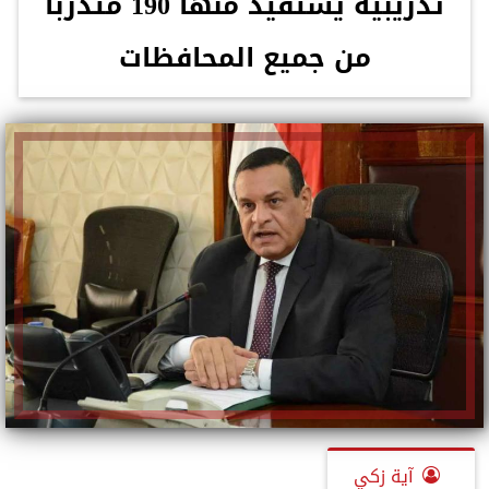
تدريبية يستفيد منها 190 متدرباً
من جميع المحافظات
آية زكي