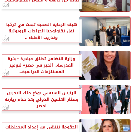
طالبًا من جامعة 6 أكتوبر التكنولوجية...
هيئة الرعاية الصحية تبحث في تركيا
نقل تكنولوجيا الجراحات الروبوتية
وتدريب الأطباء...
وزارة التضامن تطلق مبادرة «بكرة
المدرسة.. الخير في مصر» لتوفير
المستلزمات الدراسية...
الرئيس السيسي يودّع ملك البحرين
بمطار العلمين الدولي بعد ختام زيارته
لمصر
الحكومة تنتهي من إعداد المخططات