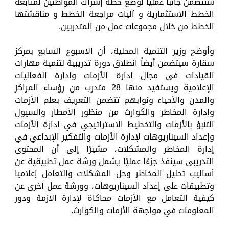
ستتضمن جانباً عملياً لوضع خطة إشراك المواطنين لمتابعة
الخطط الاستثمارية و آليات مراجعة الخطط و مناقشتها
الخطط من خلال مجموعات عمل من المتدربين.
وأوضح وزير التنمية المحلية، أن الاسبوع السابع بمركز
سقارة سيتضمن أيضاً انطلاق دورة تدريبية لتنمية مهارات
القيادات فى مجال إدارة الأزمات وإدارة الفعاليات
الإعلامية ويستفيد منها 28 متدرب من رؤساء المراكز
والمدن والأحياء ونوابهم تتضمن التعريف بعلم الأزمات
وإدارة المخاطر والكوارث من منظور الأمطار والسيول
التنبؤ بالأزمات والتخطيط الاستراتيجي في إدارة الأزمات
وإعداد السيناريوهات لإدارة الأزمات والتفكير الإبداعي في
إدارة المخاطر والمشكلات، مشيرًا إلى أن المحتوى
التدريبى سينفذ جزءًا عمليًا يشمل ورشة عمل تطبيقية عن
أساليب تحليل المخاطر وحل المشكلات والتعامل إعلاميا
وتطبيقات على إعداد السيناريوهات، وورشة عمل أخرى عن
كيفية التعامل مع الأزمات محاكاة لإدارة الازمة ودور
المعلومات في مواجهة الأزمات والكوارث.