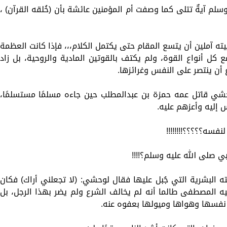
لم آيةٌ تتلى كما وصفت أم المؤمنين عائشة بأن (خُلقه القرآن) ،
ته آملين أن يتسع المقام حتى يكتمل الكلام،،، فإذا كانت العظمة
ع كل أنواع القوة، ولم يكتف بالقوتين المادية والروحية، بل زاد
 أن ينتصر على النفس وغرائزها.
ي قاتل عمه حمزة بن عبدالمطلب حين جاءه مسلمًا مستسلمًا،
س إليه وأعزهم عليه.
فسه؟؟؟؟؟!!!!!!!!
ي صلى الله عليه وسلم؟!!!!
ه البشرية التي جُبل عليها فقال لوحشي: (لا تجعلني أراك) فكان
ليه المصطفى طالما أنه لم يخالف الشرع ولم يضر بهذا الرجل، بل
ى نفسها وهواها وميولها بعفوه عنه.