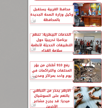
محافظ الغربية يستقبل
وكيل وزارة الصحة الجديدة
بالمحافظة
الخدمات البيطرية: تنظم
برنامجًا تدريبيًا حول
التطبيقات الحديثة لأنظمة
سلامة الغذاء
رفع 910 أطنان من بؤر
المخلفات والتراكمات في
يوم واحد بمراكز ومدن...
الأزهر يحذر من التباهي
بالنعم على السوشيال
ميديا: قد يجرح مشاعر
الآخرين