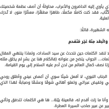
لذي يأوي إليه الحاضرون والأعراب، محاولةً أن أصف عظمة شخصيتك
اب، فقد كنت كاملًا مكملًا، طاهرًا مطهّرًا، معطّرًا منور، لا تُدرَك
علية.
الشهيرة، قائلًا:
وَالْبعْد مِنْهُ غَيْر مُنْفَحمِ
ا تنفد الكلمات حين نتحدث عن سيد السادات، ولماذا ينتهي المقال
مات.... الجواب يتضح من عنوانه (فالكلام هنا عن بشرٍ لم يخلق مثله
زتا نصف كمال العالم من لدن آدم عليه السلام إلى يوم القيامة.
 الجناب النبوي، لا أفعل شيئًا سوي أن أغمض عيني وأطلق روحي
وتفيض عبراتي وتعلو آهاتي شوقًا وعشقًا وصبابةً لهذا الذي
أنا ما زلت أقدم له، فالعينة بيّنة... ها هي الكلمات تتدفق وتأتي
بير عن عبير صاحب السيرة العطرة.