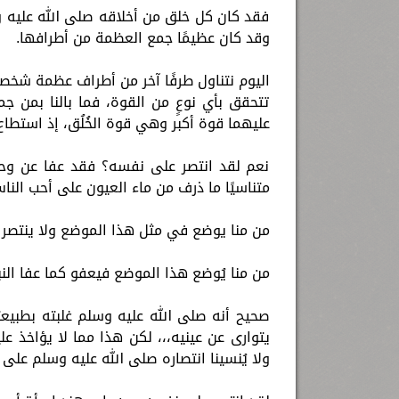
فقد كان كل خلق من أخلاقه صلى الله عليه وس
وقد كان عظيمًا جمع العظمة من أطرافها.
اليوم نتناول طرفًا آخر من أطراف عظمة شخصي
تتحقق بأي نوعٍ من القوة، فما بالنا بمن جم
عليهما قوة أكبر وهي قوة الخُلُق، إذ استطاع
نعم لقد انتصر على نفسه؟ فقد عفا عن وحش
متناسيًا ما ذرف من ماء العيون على أحب النا
من منا يوضع في مثل هذا الموضع ولا ينتصر لن
من منا يُوضع هذا الموضع فيعفو كما عفا النب
صحيح أنه صلى الله عليه وسلم غلبته بطبيعت
يتوارى عن عينيه،،، لكن هذا مما لا يؤاخذ ع
ولا يُنسينا انتصاره صلى الله عليه وسلم عل