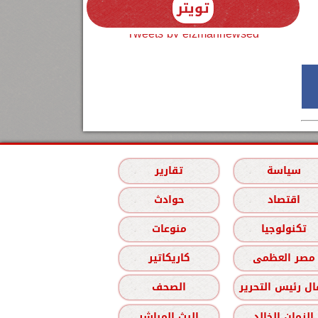
تويتر
Tweets by elzmannewseg
سياسة
تقارير
اقتصاد
حوادث
تكنولوجيا
منوعات
مصر العظمى
كاريكاتير
ل رئيس التحرير
الصحف
الزمان الخالد
البث المباشر