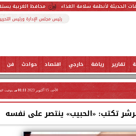
ظمة سلامة الغذاء
محافظ الغربية يستقبل وكيل وزارة ا
رئيس مجلس الإدارة ورئيس التحرير
ة
تقارير
رياضة
خارجي
اقتصاد
حوادث
فن
الأحد، 15 أكتوبر 2023
01:11 مـ
بتوقيت الق
رشر تكتب: «الحبيب» ينتصر على نفسه