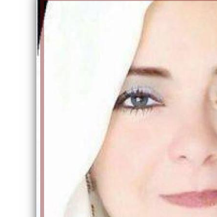
الكاتبة إلهام شرشر تهنئ الرئيس
السيسي بعيد ميلاده وتُشيد بجهوده
إلهام شرشر تكتب: دي مبقتش كورة..
في بناء الدولة
دي سياسة