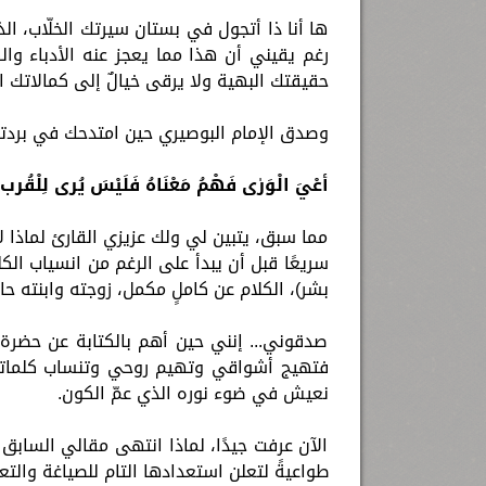
ها أنا ذا أتجول في بستان سيرتك الخلّاب، ا
رغم يقيني أن هذا مما يعجز عنه الأدباء والكُتّ
حقيقتك البهية ولا يرقى خيالٌ إلى كمالاتك ال
وصدق الإمام البوصيري حين امتدحك في بردته 
أعْيَ الْوَرٰى فَهْمُ مَعْنَاهُ فَلَيْسَ يُرى
لِلْقُرب 
مما سبق، يتبين لي ولك عزيزي القارئ لماذا ل
سريعًا قبل أن يبدأ على الرغم من انسياب الكل
بشر)، الكلام عن كاملٍ مكمل، زوجته وابنته حا
صدقوني... إنني حين أهم بالكتابة عن حضرة
فتهيج أشواقي وتهيم روحي وتنساب كلماتي 
نعيش في ضوء نوره الذي عمّ الكون.
الآن عرفت جيدًا، لماذا انتهى مقالي السابق و
طواعيةً لتعلن استعدادها التام للصياغة والتع