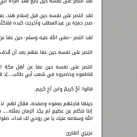
لقد انتصر على نفسه حين بايع هند امرأة أبي
لقد انتصر على نفسه حين قبل إسلام هند، بعد 
صدر حمزة بن عبدالمطلب وأخرجت كبده فلاكتْه
لقد انتصر –صلى الله عليه وسلم- حين عفا عن
انتصر على نفسه حين عفا عنهم بعد أن قُذف
انتصر على نفسه حين عفا عن أهل مكة الذ
قاطعوه وحاصروه في شعب أبي طالب....إذ قال
قالوا: أخٌ كريمٌ وابن أخٍ كريم.
حينها فاجئهم بعفوه وصفحه، فقال لهم: اذهب
إننا نتكلم عن عظيمٍ لم يجُد الزمان بمثله....
الله وسلامه عليك يا من روحي لك فداء، صلوا
عزيزي القارئ