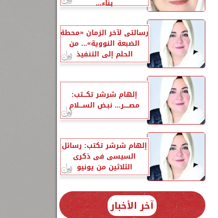
بناء...
رسالتى لآخر الزمان «محطة
الضبعة النووية»... من
الحلم إلى التنفيذ
إلهام شرشر تكـــتب:
مصـــــر... نبـض الســــلام
إلهام شرشر تكتب: رسائل
السيسى فى ذكرى
الثلاثين من يونيو
آخر الأخبار