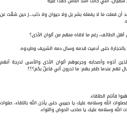
 سفيان، التي كانت أشد الناس حقدًا عليه
أن فعلت ما لا يفعله بشر بل ولا حيوان ولا ذئب...ز حين شقّت عن
.
 أهل الطائف، رغم ما لاقاه منهم من ألوان الأذى؟
 بالحجارة حتى أدميت قدمه وسال دمه الشريف وطردوه.
ين آذوه وأصحابه وجرعوهم ألوان الأذى والأسى لدرجة أنهم
 لهم عندما ظفر بهم: ما تدرون أني فاعلٌ بكم؟؟؟
وا فأنتم الطلقاء.
. فصلوات الله وسلامه عليك يا حبيبي حتى يأذن الله باللقاء، صلوات
ت الله وسلامه عليك يا صاحب الحوض واللواء.