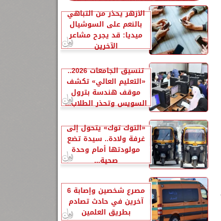
الأزهر يحذر من التباهي
بالنعم على السوشيال
ميديا: قد يجرح مشاعر
الآخرين
تنسيق الجامعات 2026..
«التعليم العالي» تكشف
موقف هندسة بترول
السويس وتحذر الطلاب...
«التوك توك» يتحول إلى
غرفة ولادة.. سيدة تضع
مولودتها أمام وحدة
صحية...
ا
مصرع شخصين وإصابة 6
آخرين في حادث تصادم
بطريق العلمين