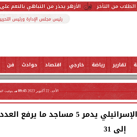
الأزهر يحذر من التباهي بالنعم على السوشيال مي
رئيس مجلس الإدارة ورئيس التحرير
ة
تقارير
رياضة
خارجي
اقتصاد
حوادث
فن
الأحد، 22 أكتوبر 2023
09:45 مـ
بتوقيت الق
أوقاف غزة: جيش الاحتلال الإسرائيلي يدمر 5 مساجد ما يرفع العدد
إلى 31