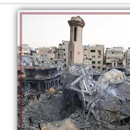
الكاتبة إلهام شرشر تهنئ الرئيس
السيسي بعيد ميلاده وتُشيد بجهوده
إلهام شرشر تكتب: دي مبقتش كورة..
في بناء الدولة
دي سياسة