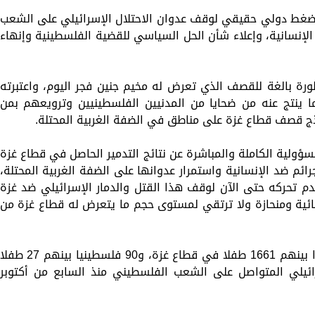
 بضغط دولي حقيقي لوقف عدوان الاحتلال الإسرائيلي على الشعب
لإنسانية، وإعلاء شأن الحل السياسي للقضية الفلسطينية وإنهاء
طورة بالغة للقصف الذي تعرض له مخيم جنين فجر اليوم، واعتبرته
ما ينتج عنه من ضحايا من المدنيين الفلسطينيين وترويعهم بمن
ذج قصف قطاع غزة على مناطق في الضفة الغربية المحتلة.
سؤولية الكاملة والمباشرة عن نتائج التدمير الحاصل في قطاع غزة
ائم ضد الإنسانية واستمرار عدوانها على الضفة الغربية المحتلة،
م تحركه حتى الآن لوقف هذا القتل والدمار الإسرائيلي ضد غزة
ائية ومنحازة ولا ترتقي لمستوى حجم ما يتعرض له قطاع غزة من
يذكر أن أكثر من 4500 فلسطيني استشهدوا بينهم 1661 طفلا في قطاع غزة، و90 فلسطينيا بينهم 27 طفل
رائيلي المتواصل على الشعب الفلسطيني منذ السابع من أكتوبر