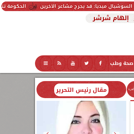
ديا: قد يجرح مشاعر الآخرين
الحكومة تتلقى 229 ألف شكوى وطلب واستفسار خلال يوليو.. ومدبولي يوجه بسرعة الاستجابة للمواطنين
إلهام شرشر
صحة وطب
تكنولوجيا
منوعات
محافظات
مقال رئيس التحرير
اهرة