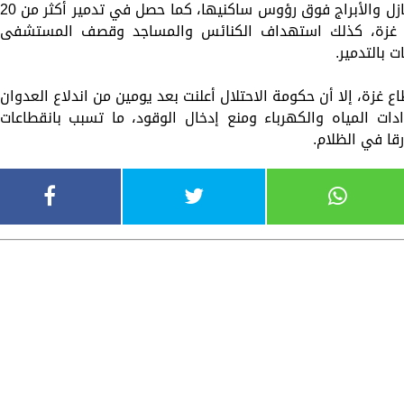
وتواصل قوات الاحتلال الإسرائيلي تدمير المنازل والأبراج فوق رؤوس ساكنيها، كما حصل في تدمير أكثر من 
ع غزة، كذلك استهداف الكنائس والمساجد وقصف المستشفى
بالتدمير.
ام 2007 حصارا على قطاع غزة، إلا أن حكومة الاحتلال أعلنت بعد يومين من اندلاع العدوان
ات المياه والكهرباء ومنع إدخال الوقود، ما تسبب بانقطاعات
قا في الظلام.