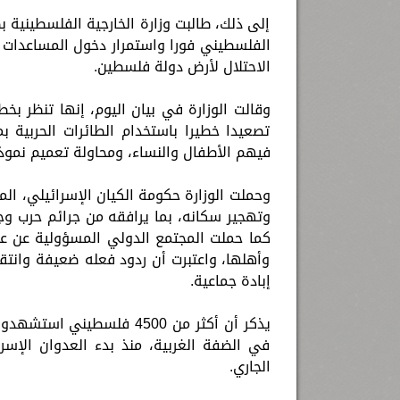
إلى ذلك، طالبت وزارة الخارجية الفلسطينية
الفلسطيني فورا واستمرار دخول المساعدات ا
الاحتلال لأرض دولة فلسطين.
وقالت الوزارة في بيان اليوم، إنها تنظر بخ
تصعيدا خطيرا باستخدام الطائرات الحربية ب
فيهم الأطفال والنساء، ومحاولة تعميم نمو
وحملت الوزارة حكومة الكيان الإسرائيلي، الم
وتهجير سكانه، بما يرافقه من جرائم حرب وجر
كما حملت المجتمع الدولي المسؤولية عن عد
وأهلها، واعتبرت أن ردود فعله ضعيفة وانتق
إبادة جماعية.
في الضفة الغربية، منذ بدء العدوان الإس
الجاري.