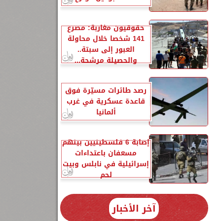
حقوقيون مغاربة: مصرع
141 شخصا خلال محاولة
العبور إلى سبتة..
والحصيلة مرشحة...
رصد طائرات مسيّرة فوق
قاعدة عسكرية في غرب
ألمانيا
إصابة 6 فلسطينيين بينهم
مسعفان باعتداءات
إسرائيلية في نابلس وبيت
لحم
آخر الأخبار