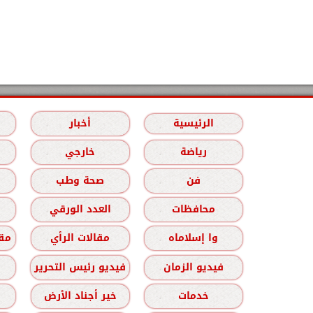
الرئيسية
أخبار
رياضة
خارجي
فن
صحة وطب
محافظات
العدد الورقي
وا إسلاماه
مقالات الرأي
مقا
فيديو الزمان
فيديو رئيس التحرير
خدمات
خير أجناد الأرض