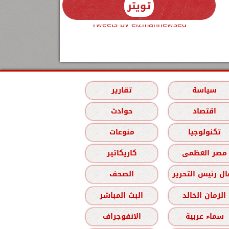
تويتر
Tweets by elzmannewseg
سياسة
تقارير
اقتصاد
حوادث
تكنولوجيا
منوعات
مصر العظمى
كاريكاتير
ل رئيس التحرير
الصحف
الزمان الخالد
البث المباشر
سماء عربية
الانفوجراف