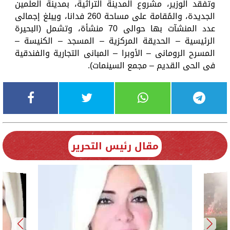
وتفقد الوزير، مشروع المدينة التراثية، بمدينة العلمين
الجديدة، والمُقامة على مساحة 260 فدانا، ويبلغ إجمالى
عدد المنشآت بها حوالى 70 منشأة، وتشمل (البحيرة
الرئيسية – الحديقة المركزية – المسجد – الكنيسة –
المسرح الرومانى – الأوبرا – المبانى التجارية والفندقية
فى الحى القديم – مجمع السينمات).
مقال رئيس التحرير