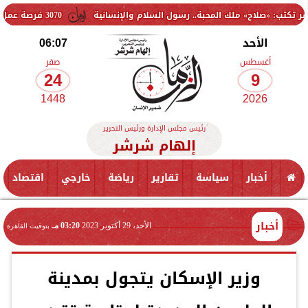
» ملك المحبة.. رسول السلام والإنسانية
3070 فرصة عمل جديدة بالقطاع الخاص.. وظائف برواتب تصل إلى 9500 جنيه
الأحد
06:07
أغسطس
صفر
24
9
1448
2026
رئيس مجلس الإدارة ورئيس التحرير
إلهام شرشر
أخبار
سياسة
تقارير
رياضة
خارجي
اقتصاد
أخبار
الأحد، 29 أكتوبر 2023
03:20 مـ
بتوقيت القاهرة
وزير الإسكان يتجول بمدينة