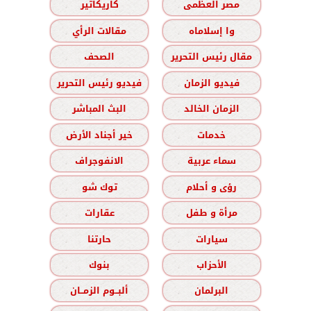
مصر العظمى
كاريكاتير
وا إسلاماه
مقالات الرأي
مقال رئيس التحرير
الصحف
فيديو الزمان
فيديو رئيس التحرير
الزمان الخالد
البث المباشر
خدمات
خير أجناد الأرض
سماء عربية
الانفوجراف
رؤى و أحلام
توك شو
مرأة و طفل
عقارات
سيارات
حارتنا
الأحزاب
بنوك
البرلمان
ألبــوم الزمــان