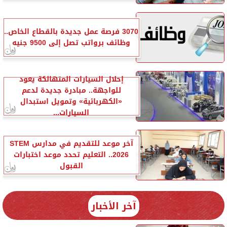
3070 فرصة عمل جديدة بالقطاع الخاص..
وظائف برواتب تصل إلى 9500 جنيه
إحلال السيارات المتهالكة يعود
للواجهة.. مبادرة جديدة لدعم
«الكهربائية» وتمويل استبدال
السيارات...
آخر موعد للتقديم في مدارس STEM
2026.. التعليم تحدد موعد اختبارات
القبول
آخر الأخبار