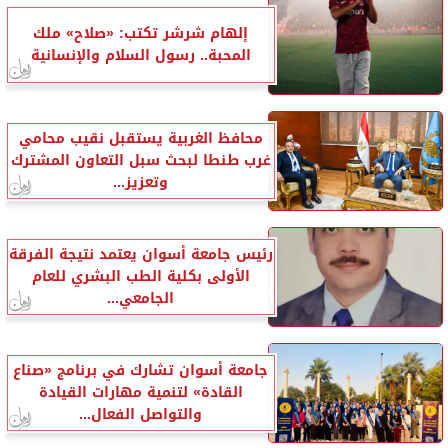
إلهام شرشر تكتب: «صلاح» ملك
المحبة.. رسول السلام والإنسانية
محافظ الغربية يستقبل نقيب محامي
غرب طنطا لبحث سبل التعاون المشترك
وتعزيز...
رئيس جامعة أسوان يعتمد نتيجة الفرقة
الأولى بكلية الطب البشري للعام
الجامعي...
جامعة أسوان تشارك في برنامج «صناع
القادة» لتنمية مهارات القيادة
والتواصل الفعال...