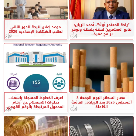
”راحة المعتمر أولًا”.. أحمد الريان:
موعد إعلان نتيجة الدور الثاني
نتابع المعتمرين لحظة بلحظة ونوفر
لطلاب الشهادة الإعدادية 2026
برامج عمرة...
أسعار السجائر اليوم الجمعة 8
اعرف الخطوط المسجلة باسمك..
أغسطس 2026 بعد الزيادة.. القائمة
خطوات الاستعلام عن أرقام
الكاملة
المحمول المرتبطة بالرقم القومي