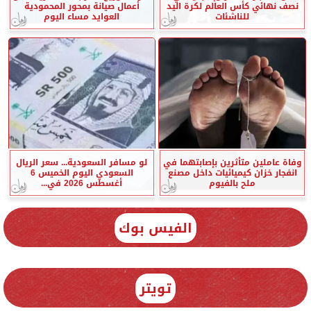
نصف نهائي كأس العالم لكرة اليد
أعمال صيانة بمحور المحمودية
للناشئات
العوايد مساء اليوم
وفاة عاملين متأثرين بإصابتهما في
لو مسافر السعودية... سعر الريال
انفجار خزان كيميائيات داخل مصنع
السعودي اليوم الخميس 6
ملح بالفيوم
أغسطس 2026 في...
الفيس بوك
تويتر