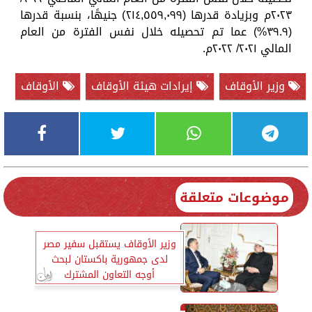
٢٠٢٣م وبزيادة قدرها (٢١٤,٥٥٩,٠٩٩) جنيهًا، بنسبة قدرها
(٣٩.٩%) عما تم تحصيله خلال نفس الفترة من العام
المالي ٢٠٢١/ ٢٠٢٢م.
وزير الأوقاف
إيرادات هيئة الأوقاف
الأوقاف
موضوعات متعلقة
وزير الأوقاف يستقبل سفير مصر
لدى جمهورية باكستان لبحث
أوجه التعاون المشترك