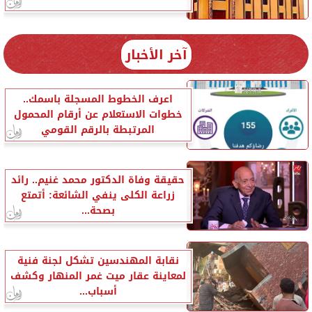
آخر الأخبار
اعرف الخطوط المسجلة باسمك..
خطوات الاستعلام عن أرقام المحمول
المرتبطة بالرقم القومي
حقيقة وفاة الدكتور محمد غنيم.. رائد
زراعة الكلى ينفي الشائعة: أتمتع
بصحة...
نقابة المهندسين تشكل لجنة فنية
لمعاينة عقار ميت غمر المنهار وكشف
أسباب...