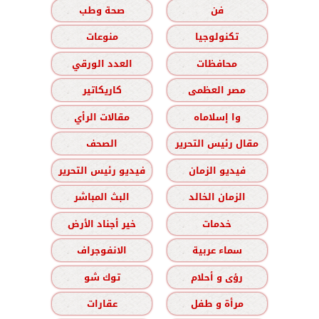
فن
صحة وطب
تكنولوجيا
منوعات
محافظات
العدد الورقي
مصر العظمى
كاريكاتير
وا إسلاماه
مقالات الرأي
مقال رئيس التحرير
الصحف
فيديو الزمان
فيديو رئيس التحرير
الزمان الخالد
البث المباشر
خدمات
خير أجناد الأرض
سماء عربية
الانفوجراف
رؤى و أحلام
توك شو
مرأة و طفل
عقارات