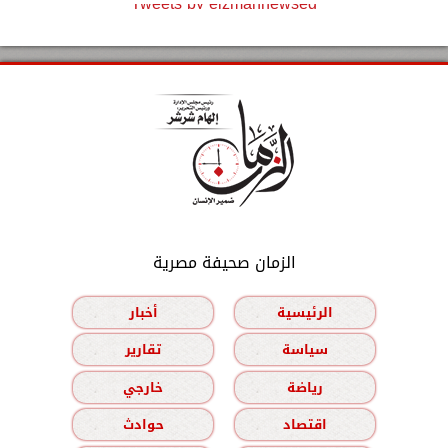
Tweets by elzmannewseg
الزمان صحيفة مصرية
الرئيسية
أخبار
سياسة
تقارير
رياضة
خارجي
اقتصاد
حوادث