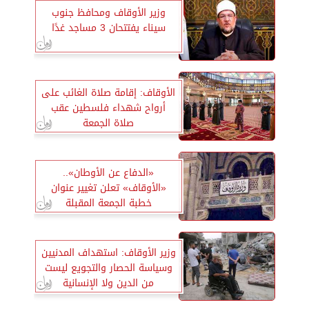
وزير الأوقاف ومحافظ جنوب
سيناء يفتتحان 3 مساجد غدًا
الأوقاف: إقامة صلاة الغائب على
أرواح شهداء فلسطين عقب
صلاة الجمعة
«الدفاع عن الأوطان»..
«الأوقاف» تعلن تغيير عنوان
خطبة الجمعة المقبلة
وزير الأوقاف: استهداف المدنيين
وسياسة الحصار والتجويع ليست
من الدين ولا الإنسانية