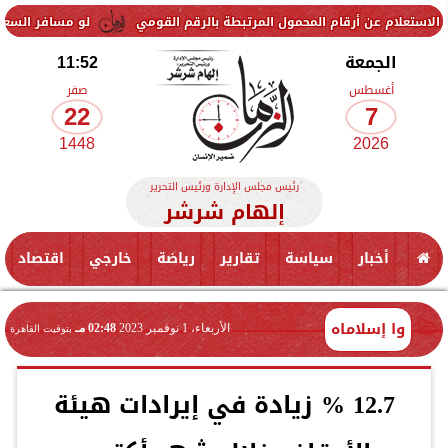
رقام المحمول المرتبطة بالرقم القومي
لو مسافر السعودية... سعر الريال السعودي 
الجمعة
11:52
أغسطس
صفر
22
7
1448
2026
رئيس مجلس الإدارة ورئيس التحرير
إلهام شرشر
أخبار
سياسة
تقارير
رياضة
خارجي
اقتصاد
وا إسلاماه
الأربعاء، 1 نوفمبر 2023
02:48 مـ
بتوقيت القاهرة
12.7 % زيادة في إيرادات هيئة