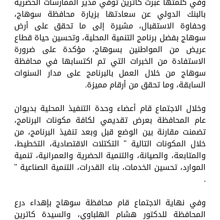
وفي كلمتها عبرت كاترين توفي مدير الممارسات الحضرية
بالبنك الدولي عن سعادتها بزيارة محافظة سوهاج،
وحفاوة الاستقبال، مشيرة إلى ما تحقق على أرض
سوهاج بفضل برنامج التنمية المحلية، وتحسين حياة قطاع
عريض من المواطنين بسوهاج، مؤكدة على ضرورة
الاستفادة من الخبرات التي تم اكتسابها في محافظة
سوهاج من خلال العمل بالبرنامج على مدار السنوات
السابقة، وما تحقق من أرقام مميزة.
وخلال الاجتماع قام أعضاء وحدة التنفيذ المحلية بديوان
عام المحافظة بعرض تقديمي لكافة مكونات البرنامج،
تضمنت مقارنة بين الوضع قبل وبعد تنفيذ البرنامج، من
خلال المكونات التالية " التكتلات الاقتصادية، التخطيط،
والمتابعة، والصيانة، والتنمية الحضرية والعمرانية، تنمية
الموارد، تحسين الخدمات، بناء القدرات، التنمية الصناعية "
.
وفي نهاية الاجتماع قام محافظة سوهاج بإهداء درع
المحافظة للدكتور هشام الهلباوي، والسيدة كاترين