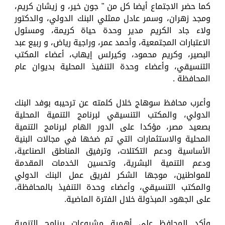
كما حضر الاجتماع أيضا كل من " جون خير، و زيشان كريم،
ومجد زهران، وسمر عادل ممثلي البنك الدولي، والدكتور
ولاء جاد الكريم مدير وحدة حياة كريمة، ومسئول
الاعتبارات المجتمعية، وأحمد عمر، وراجية رياض، و ربيع عبد
البصير، وكريم محمود، وكيرلس إيهاب، أعضاء المكتب
التنسيقي، وأعضاء وحدة التنفيذ المحلية بديوان عام
المحافظة .
وأعرب محافظ سوهاج خلال كلمته عن ترحيبه بوفد البنك
الدولي، والمكتب التنسيقي لبرنامج التنمية المحلية
بصعيد مصر، مؤكدا على الدور الهام لبرنامج التنمية
المحلية والاستثمارات التي تم ضخها في مجالات البنية
الأساسية ودعم التكتلات، وترفيق المناطق الصناعية،
ودعم التنمية البشرية، وتحسين الخدمات المقدمة
للمواطنين، موجها الشكر لفريق عمل البنك الدولي
والمكتب التنسيقي، وأعضاء وحدة التنفيذ بالمحافظة،
على الجهود المبذولة خلال الفترة الماضية.
وأكد المحافظ على أهمية مشروعات برنامج التنمية