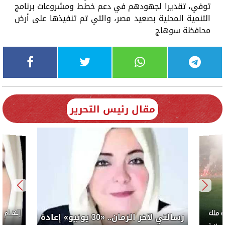
توفي، تقديرا لجهودهم في دعم خطط ومشروعات برنامج
التنمية المحلية بصعيد مصر، والتي تم تنفيذها على أرض
محافظة سوهاج
مقال رئيس التحرير
إلهــام
 ملك
رسالتي لآخر الزمان.. «30 يونيو» إعادة