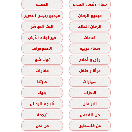
مقال رئيس التحرير
الصحف
فيديو الزمان
فيديو رئيس التحرير
الزمان الخالد
البث المباشر
خدمات
خير أجناد الأرض
سماء عربية
الانفوجراف
رؤى و أحلام
توك شو
مرأة و طفل
عقارات
سيارات
حارتنا
الأحزاب
بنوك
البرلمان
ألبــوم الزمــان
من القدس
ترجمة
من فلسطين
من نحن