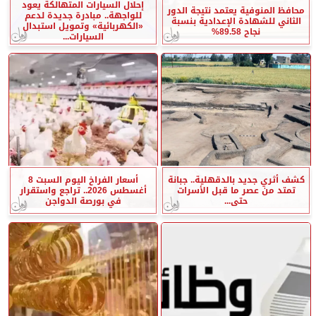
إحلال السيارات المتهالكة يعود
محافظ المنوفية يعتمد نتيجة الدور
للواجهة.. مبادرة جديدة لدعم
الثاني للشهادة الإعدادية بنسبة
«الكهربائية» وتمويل استبدال
نجاح 89.58%
السيارات...
كشف أثري جديد بالدقهلية.. جبانة
أسعار الفراخ اليوم السبت 8
تمتد من عصر ما قبل الأسرات
أغسطس 2026.. تراجع واستقرار
حتى...
في بورصة الدواجن