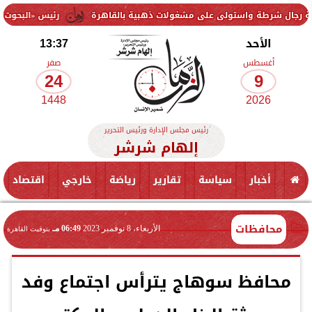
واستولى على مشغولات ذهبية بالقاهرة
رئيس «البحوث الزراعية» يتفقد
الأحد
13:37
أغسطس
صفر
24
9
1448
2026
رئيس مجلس الإدارة ورئيس التحرير
إلهام شرشر
أخبار
سياسة
تقارير
رياضة
خارجي
اقتصاد
محافظات
الأربعاء، 8 نوفمبر 2023
06:49 مـ
بتوقيت القاهرة
محافظ سوهاج يترأس اجتماع وفد