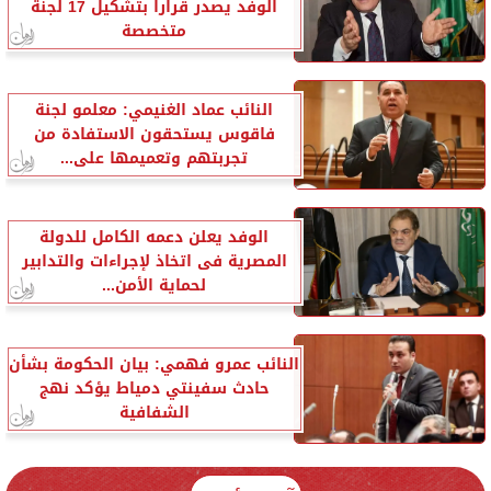
الوفد يصدر قرارا بتشكيل 17 لجنة
متخصصة
النائب عماد الغنيمي: معلمو لجنة
فاقوس يستحقون الاستفادة من
تجربتهم وتعميمها على...
الوفد يعلن دعمه الكامل للدولة
المصرية فى اتخاذ لإجراءات والتدابير
لحماية الأمن...
النائب عمرو فهمي: بيان الحكومة بشأن
حادث سفينتي دمياط يؤكد نهج
الشفافية