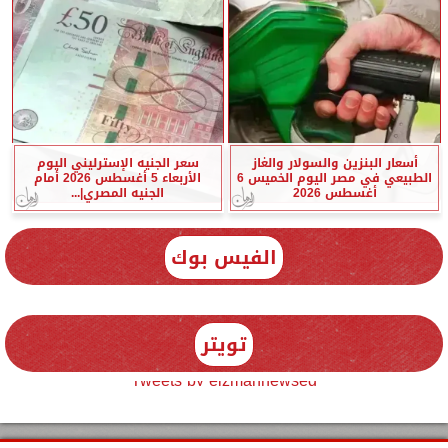
أسعار البنزين والسولار والغاز
سعر الجنيه الإسترليني اليوم
الطبيعي في مصر اليوم الخميس 6
الأربعاء 5 أغسطس 2026 أمام
أغسطس 2026
الجنيه المصري|...
الفيس بوك
تويتر
Tweets by elzmannewseg