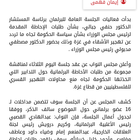
إيمان فهمى
بدأت فعاليات الجلسة العامة للبرلمان برئاسة المستشار
الدكتور حنفي جبالي، بشأن طلبات الإحاطة المقدمة
لرئيس مجلس الوزراء بشأن سياسة الحكومة تجاه ما تردد
عن تهجير الأشقاء في غزة وذلك بحضور الدكتور مصطفي
مدبولي رئيس مجلس الوزراء .
وأعلن مجلس النواب عن عقد جلسة اليوم الثلاثاء لمناقشة
مجموعة من طلبات الأحاطة البرلمانية حول التدابير التي
اتخذتها الحكومة تجاه منع محاولات التهجير القسري
للفلسطينيين من قطاع غزة.
كشف المجلس عن أن الجلسة سوف تتضمن مداخلات لـ
16 عضو برلماني حول الموضوع سالف الذكر، ووفقا
لجدول أعمال الجلسة، فإن النواب: عبدالهادي القصبي
رئيس الأغلبية البرلمانية، وكريم درويش رئيس لجنة
العلاقات الخارجية، عبدالمنعم إمام وضياء داود وعاطف
مغاوري وأحمد خليل خيرالله، سوف يلقون طلبات إحاطة