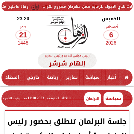
واد للرماية ضمن مهرجان مطروح للتراث
وفاة عاملين متأثرين بإصابتهما 
الخميس
23:20
أغسطس
صفر
21
6
1448
2026
رئيس مجلس الإدارة ورئيس التحرير
إلهام شرشر
أخبار
سياسة
تقارير
رياضة
خارجي
اقتصاد
سياسة
البرلمان
الثلاثاء، 21 نوفمبر 2023
11:10 صـ
بتوقيت القاهرة
جلسة البرلمان تنطلق بحضور رئيس