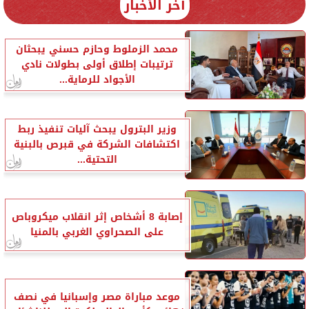
آخر الأخبار
محمد الزملوط وحازم حسني يبحثان
ترتيبات إطلاق أولى بطولات نادي
الأجواد للرماية...
وزير البترول يبحث آليات تنفيذ ربط
اكتشافات الشركة في قبرص بالبنية
التحتية...
إصابة 8 أشخاص إثر انقلاب ميكروباص
على الصحراوي الغربي بالمنيا
موعد مباراة مصر وإسبانيا في نصف