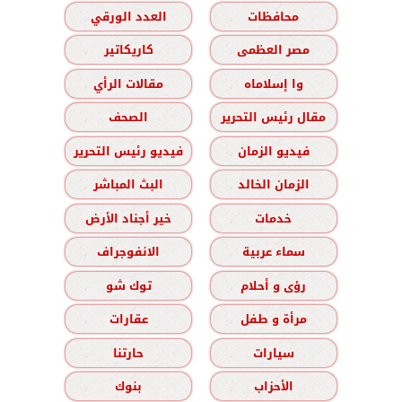
محافظات
العدد الورقي
مصر العظمى
كاريكاتير
وا إسلاماه
مقالات الرأي
مقال رئيس التحرير
الصحف
فيديو الزمان
فيديو رئيس التحرير
الزمان الخالد
البث المباشر
خدمات
خير أجناد الأرض
سماء عربية
الانفوجراف
رؤى و أحلام
توك شو
مرأة و طفل
عقارات
سيارات
حارتنا
الأحزاب
بنوك