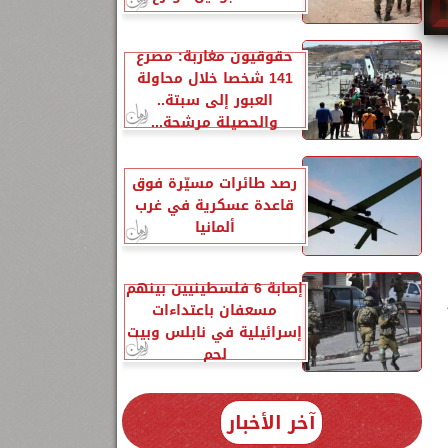
حقوقيون مغاربة: مصرع
141 شخصا خلال محاولة
العبور إلى سبتة..
والحصيلة مرشحة...
39
رصد طائرات مسيّرة فوق
قاعدة عسكرية في غرب
ألمانيا
إصابة 6 فلسطينيين بينهم
مسعفان باعتداءات
إسرائيلية في نابلس وبيت
لحم
آخر الأخبار