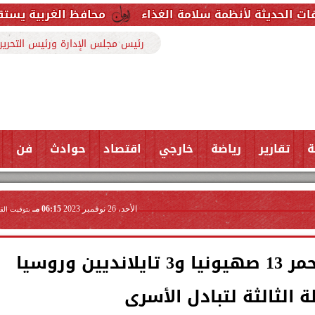
مة سلامة الغذاء
محافظ الغربية يستقبل وكيل وزارة ا
رئيس مجلس الإدارة ورئيس التحرير
ة
تقارير
رياضة
خارجي
اقتصاد
حوادث
فن
الأحد، 26 نوفمبر 2023
06:15 مـ
بتوقيت الق
القسام تسلم الصليب الأحمر 13 صهيونيا و3 تايلانديين وروسيا
 الثالثة لتبادل الأسرى