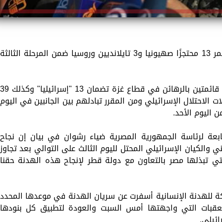
أعلنت كتائب القسام أنها سلمت الصليب الأحمر 13 محتجزًا صهيونيا و3 تايلانديين وروسيا ضمن المرحلة الثالثة
وكان مسؤول مصري أعلن عن تسلم القاهرة قائمتين بالرهائن في قطاع غزة تضمان 13 "إسرائيليا" وكذلك 
 الاحتلال الإسرائيلي ومن المقرر تبادلهم بين الجانبين في اليوم
 اليوم الأحد.
ابعة لرئاسة الجمهورية المصرية ضياء رشوان في بيان إن نجاح
ي والكيان الإسرائيلي المحتل لليوم الثالث على التوالي بعد تجاوز
تي تبذلها مصر بالتعاون مع دولة قطر لإنجاح هذه الهدنة حقنا
ة للهدنة الإنسانية أسفرت عن سريان الهدنة في موعدها المحدد
عقبات التي واجهتها أمس السبت والعودة لتطبيق كل بنودها
ائيلي.