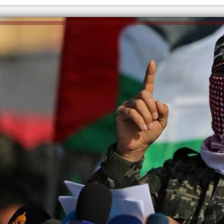
الكاتبة إلهام شرشر تهنئ الرئيس
السيسي بعيد ميلاده وتُشيد بجهوده
إلهام شرشر تكتب: دي مبقتش كورة..
في بناء الدولة
دي سياسة