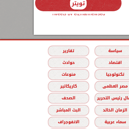
تويتر
Tweets by elzmannewseg
سياسة
تقارير
اقتصاد
حوادث
تكنولوجيا
منوعات
مصر العظمى
كاريكاتير
ل رئيس التحرير
الصحف
الزمان الخالد
البث المباشر
سماء عربية
الانفوجراف