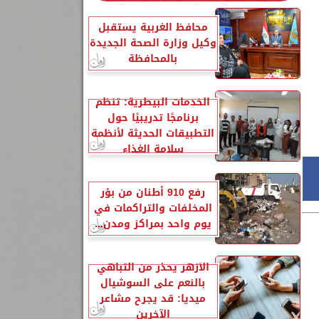
محافظ الغربية يستقبل
وكيل وزارة الصحة الجديدة
بالمحافظة
الخدمات البيطرية: تنظم
برنامجًا تدريبيًا حول
التطبيقات الحديثة لأنظمة
سلامة الغذاء
رفع 910 أطنان من بؤر
المخلفات والتراكمات في
يوم واحد بمراكز ومدن...
الأزهر يحذر من التباهي
بالنعم على السوشيال
ميديا: قد يجرح مشاعر
الآخرين