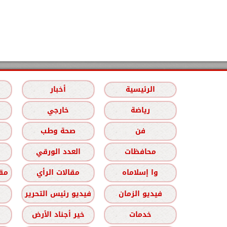
الرئيسية
أخبار
رياضة
خارجي
فن
صحة وطب
محافظات
العدد الورقي
وا إسلاماه
مقالات الرأي
مقا
فيديو الزمان
فيديو رئيس التحرير
خدمات
خير أجناد الأرض