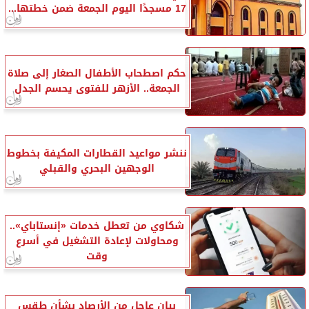
17 مسجدًا اليوم الجمعة ضمن خطتها...
حكم اصطحاب الأطفال الصغار إلى صلاة
الجمعة.. الأزهر للفتوى يحسم الجدل
ننشر مواعيد القطارات المكيفة بخطوط
الوجهين البحري والقبلي
شكاوي من تعطل خدمات «إنستاباي»..
ومحاولات لإعادة التشغيل في أسرع
وقت
بيان عاجل من الأرصاد بشأن طقس