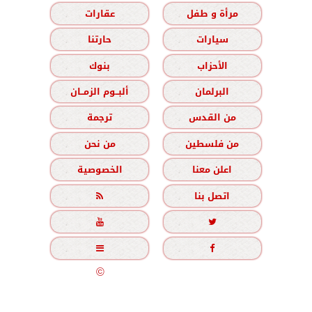
مرأة و طفل
عقارات
سيارات
حارتنا
الأحزاب
بنوك
البرلمان
ألبــوم الزمــان
من القدس
ترجمة
من فلسطين
من نحن
اعلن معنا
الخصوصية
اتصل بنا





جميع الحقوق محفوظة
©