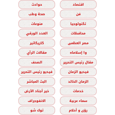
اقتصاد
حوادث
فن
صحة وطب
تكنولوجيا
منوعات
محافظات
العدد الورقي
مصر العظمى
كاريكاتير
وا إسلاماه
مقالات الرأي
مقال رئيس التحرير
الصحف
فيديو الزمان
فيديو رئيس التحرير
الزمان الخالد
البث المباشر
خدمات
خير أجناد الأرض
سماء عربية
الانفوجراف
رؤى و أحلام
توك شو