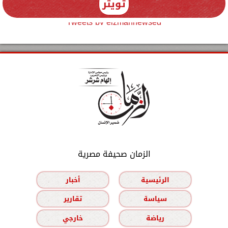
تويتر
Tweets by elzmannewseg
الزمان صحيفة مصرية
الرئيسية
أخبار
سياسة
تقارير
رياضة
خارجي