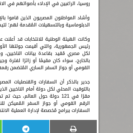
روسيا، الراغبين في الإدلاء بأصواتهم في الانت
وأشاد المواطنون المصريون الذين قاموا بالإ
الدبلوماسية وبالتسهيلات المُقدمة لهم؛ لتيس
وكانت الهيئة الوطنية للانتخابات قد أعلنت عن
لكل مصري مُقيد بقاعدة بيانات الناخبين، ويكو
بالخارج، سواء كان مقيمًا أو زائرًا لفترة و
القومي أو جواز السفر الساري المُتضمن رقمه
جدير بالذكر أن السفارات والقنصليات المصر
مقرًا في 121 دولة حول العالم، ح
الرقم القومي أو جواز السفر المُميكن لل
السفارات ببرامج مُخصصة لإدارة العملية الانتخ