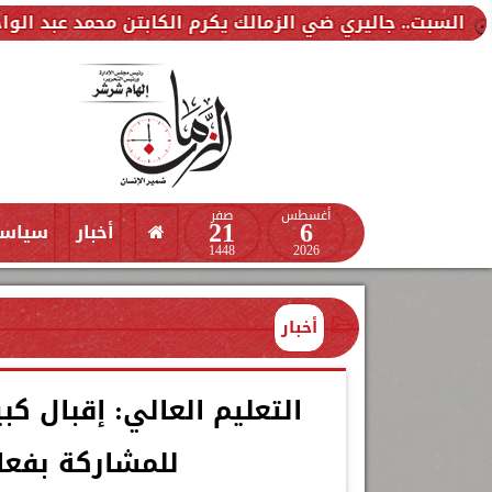
ي ضي الزمالك يكرم الكابتن محمد عبد الواحد
بشرى حج
أغسطس
صفر
21
6
أخبار
سياس
1448
2026
أخبار
التعليم العالي: إقبال ك
للمشاركة بفعال