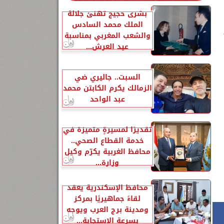
بشرى حجيج تهنئ جلالة
الملك محمد السادس
والشعب المغربي بمناسبة
عيد العرش...
السبت.. جاليري ضي
الزمالك يكرم الكابتن محمد
عبد الواحد
تقديرًا لمسيرةٍ متميزة في
خدمة القطاع الصحي..
1
محافظ الغربية يكرّم وكيل
وزارة...
محافظ الإسكندرية يعقد
لقاءً جماهيريًا بمركز
ومدينة برج العرب ويوجه
بسرعة الاستجابة...