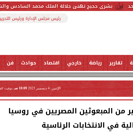
يج تهنئ جلالة الملك محمد السادس والشعب المغربي بمنا
رئيس مجلس الإدارة ورئيس التحرير
ة
تقارير
رياضة
خارجي
اقتصاد
حوادث
فن
الإثنين، 4 ديسمبر 2023
10:09 صـ
بتوقيت الق
بير من المبعوثين المصريين في روسيا
ية في الانتخابات الرئاسية