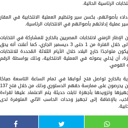
خابات الرئاسية الحالية.
دلاء بأصواتهم، بحُسن سير وتنظيم العملية الانتخابية في المقار
ير عملية إدلائهم بأصواتهم في الانتخابات الرئاسية.
 الإطار الزمني لانتخابات المصريين بالخارج للمشاركة في انتخابات
رئيس الجمهورية، والتي أقيمت جولتها الأولى خلال الفترة من 1 حتى 3 ديسمبر الجاري، كما أعلنت أنه يحق
ن متواجدًا خارج البلاد خلال الأيام الثلاثة المُحددة للانتخابات
جيزة، أن يًدلي بصوته في العملية الانتخابية، وذلك بواسطة الرقم
 القومي.
ية بالخارج تواصل فتح أبوابها في تمام الساعة التاسعة صباحًا
بالتوقيت المحلي لكل دولة أمام الناخبين الذين يحرصون على ممارسة حقهم الدستوري وذلك من خلال فتح 37
يث تم تجهيزها وتزويدها بأجهزة تابلت حديثة يتم الاعتماد عليها لقراءة
ناخب، بالإضافة إلى تجهيز وحدات الحاسب الآلي المتوفرة لدى
ابية.