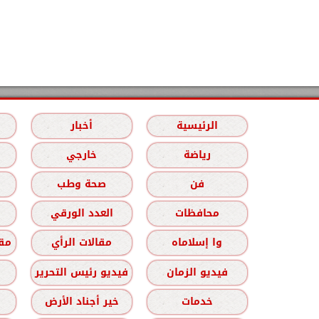
الرئيسية
أخبار
رياضة
خارجي
فن
صحة وطب
محافظات
العدد الورقي
وا إسلاماه
مقالات الرأي
مقا
فيديو الزمان
فيديو رئيس التحرير
خدمات
خير أجناد الأرض