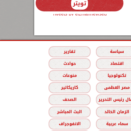
تويتر
Tweets by elzmannewseg
سياسة
تقارير
اقتصاد
حوادث
تكنولوجيا
منوعات
مصر العظمى
كاريكاتير
ل رئيس التحرير
الصحف
الزمان الخالد
البث المباشر
سماء عربية
الانفوجراف