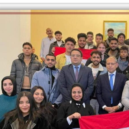
الكاتبة إلهام شرشر تهنئ الرئيس
السيسي بعيد ميلاده وتُشيد بجهوده
إلهام شرشر تكتب: دي مبقتش كورة..
في بناء الدولة
دي سياسة