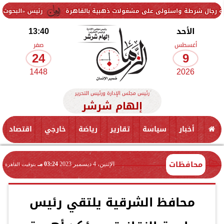
استولى على مشغولات ذهبية بالقاهرة
رئيس «البحوث الزراعية» يتفقد م
الأحد
13:40
أغسطس
صفر
24
9
1448
2026
رئيس مجلس الإدارة ورئيس التحرير
إلهام شرشر
أخبار
سياسة
تقارير
رياضة
خارجي
اقتصاد
محافظات
الإثنين، 4 ديسمبر 2023
03:24 مـ
بتوقيت القاهرة
محافظ الشرقية يلتقي رئيس