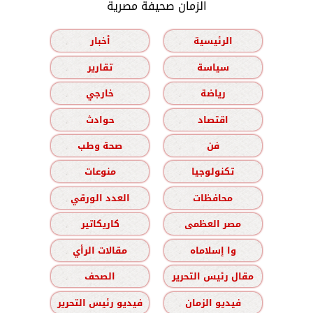
الزمان صحيفة مصرية
الرئيسية
أخبار
سياسة
تقارير
رياضة
خارجي
اقتصاد
حوادث
فن
صحة وطب
تكنولوجيا
منوعات
محافظات
العدد الورقي
مصر العظمى
كاريكاتير
وا إسلاماه
مقالات الرأي
مقال رئيس التحرير
الصحف
فيديو الزمان
فيديو رئيس التحرير