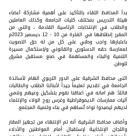
بدأ المحافظ اللقاء بالتأكيد على أهمية مشاركة أعضاء
هيئة التدريس بمختلف كليات الجامعة وكذلك العاملين
والطلاب في الإنتخابات الرئاسية القادمة ، والتي من
المقرر إنطلاقها في الفترة من 10 - 12 ديسمبر 2023م
باعتبارها واجب وطني على كل من له حق التصويت
لممارسة حقه الدستوري والقانوني ولإستكمال مسيرة
التنمية والبناء والمساهمة في صنع مستقبل مشرق
للوطن.
اثنى محافظ الشرقية على الدور التربوي الهام لأساتذة
الجامعة في تقديم تعليماً جيداً لأبنائنا الطلاب والطالبات
قائلاً: هم امانه في اعناقنا نقوم بتشكيل وعيهم وننمي
آليات ممارسات الديموقراطية وغرس روح الولاء والإنتماء
لديهم ليصبحوا نواه تُساهم في بناء وتنمية المجتمع.
وأضاف محافظ الشرقية أنه تم الإنتهاء من تجهيز المقار
واللجان الإنتخابية لإستقبال أمام المواطنين والأدلاء