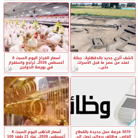
كشف أثري جديد بالدقهلية.. جبانة
أسعار الفراخ اليوم السبت 8
تمتد من عصر ما قبل الأسرات
أغسطس 2026.. تراجع واستقرار
حتى...
في بورصة الدواجن
3070 فرصة عمل جديدة بالقطاع
أسعار الذهب اليوم السبت 8
الخاص.. وظائف برواتب تصل إلى
أغسطس 2026.. عيار 21 يقفز 100