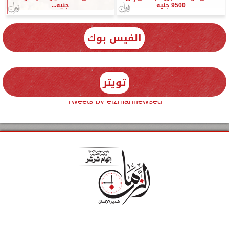
9500 جنيه
جنيه...
الفيس بوك
تويتر
Tweets by elzmannewseg