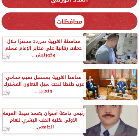
محافظات
محافظة الغربية تحرر15 محضرًا خلال
حملات رقابية على مخابز الإمام مسلم
وكورنيش...
محافظ الغربية يستقبل نقيب محامي
غرب طنطا لبحث سبل التعاون المشترك
وتعزيز...
رئيس جامعة أسوان يعتمد نتيجة الفرقة
الأولى بكلية الطب البشري للعام
الجامعي...