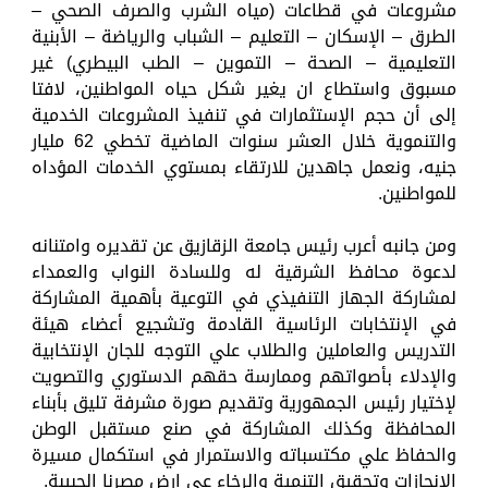
مشروعات في قطاعات (مياه الشرب والصرف الصحي –
الطرق – الإسكان – التعليم – الشباب والرياضة – الأبنية
التعليمية – الصحة – التموين – الطب البيطري) غير
مسبوق واستطاع ان يغير شكل حياه المواطنين، لافتا
إلى أن حجم الإستثمارات في تنفيذ المشروعات الخدمية
والتنموية خلال العشر سنوات الماضية تخطي 62 مليار
جنيه، ونعمل جاهدين للارتقاء بمستوي الخدمات المؤداه
للمواطنين.
ومن جانبه أعرب رئيس جامعة الزقازيق عن تقديره وامتنانه
لدعوة محافظ الشرقية له وللسادة النواب والعمداء
لمشاركة الجهاز التنفيذي في التوعية بأهمية المشاركة
في الإنتخابات الرئاسية القادمة وتشجيع أعضاء هيئة
التدريس والعاملين والطلاب علي التوجه للجان الإنتخابية
والإدلاء بأصواتهم وممارسة حقهم الدستوري والتصويت
لإختيار رئيس الجمهورية وتقديم صورة مشرفة تليق بأبناء
المحافظة وكذلك المشاركة في صنع مستقبل الوطن
والحفاظ علي مكتسباته والاستمرار في استكمال مسيرة
الإنجازات وتحقيق التنمية والرخاء عي ارض مصرنا الحبيبة.