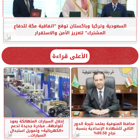
السعودية وتركيا وباكستان توقع ”اتفاقية مكة للدفاع
المشترك” لتعزيز الأمن والاستقرار
الأعلى قراءة
إحلال السيارات المتهالكة يعود
محافظ المنوفية يعتمد نتيجة الدور
للواجهة.. مبادرة جديدة لدعم
الثاني للشهادة الإعدادية بنسبة
«الكهربائية» وتمويل استبدال
نجاح 89.58%
السيارات...