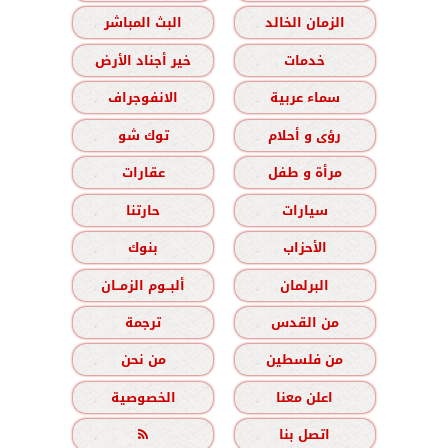
الزمان الخالد
البث المباشر
خدمات
خير أجناد الأرض
سماء عربية
الانفوجراف
رؤى و أحلام
توك شو
مرأة و طفل
عقارات
سيارات
حارتنا
الأحزاب
بنوك
البرلمان
ألبــوم الزمــان
من القدس
ترجمة
من فلسطين
من نحن
اعلن معنا
الخصوصية
اتصل بنا
