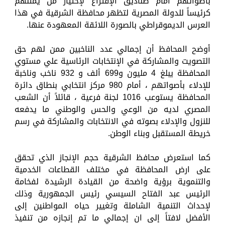
بأصواتهم أمام صناديق الإقتراع لإختيار من يمثلهم
كرئيساً للدولة المصرية لتظهر محافظة الشرقية في هذا
العرس الديموقراطي بالصورة اللائقة المعهودة عنها.
أوضح المحافظ أن إجمالي عدد الناخبين ممن لهم حق
التصويت والمشاركة في الإنتخابات الرئاسية علي مستوي
المحافظة يبلغ 4 مليون و699 ألف و 932 ناخب وناخبة
للإدلاء بأصواتهم ، أمام 980 مركز انتخابي بنطاق دائرة
المحافظة يستوعب 1016 لجنة فرعية ، قائلاً أن الشعب
المصري لديه من الوعي والحس والوطني ما يدفعه
للنزول والإدلاء بصوته في الانتخابات والمشاركة في رسم
خريطة المستقبل وبناء الوطن.
كما استعرض محافظ الشرقية حجم الإنجاز الذي تحقق
على ارض المحافظة في مختلف القطاعات الخدمية
والتنموية برؤية واضحة من القيادة الرشيدة لفخامة
الرئيس عبد الفتاح السيسي رئيس الجمهورية وذلك
لإحداث التنمية الشاملة وتغيير حياه المواطنين إلى
الأفضل لافتاً إلى ان إجمالي ما تم إنجازه من تنفيذ