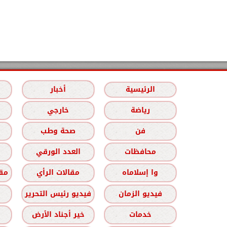
الرئيسية
أخبار
رياضة
خارجي
فن
صحة وطب
محافظات
العدد الورقي
وا إسلاماه
مقالات الرأي
مقا
فيديو الزمان
فيديو رئيس التحرير
خدمات
خير أجناد الأرض