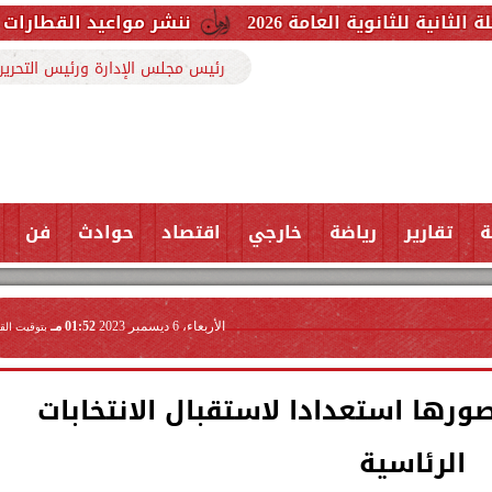
عامة 2026
ننشر مواعيد القطارات المكيفة بخطوط 
رئيس مجلس الإدارة ورئيس التحرير
ة
تقارير
رياضة
خارجي
اقتصاد
حوادث
فن
الأربعاء، 6 ديسمبر 2023
01:52 مـ
بتوقيت الق
ورها استعدادا لاستقبال الانتخابات
الرئاسية