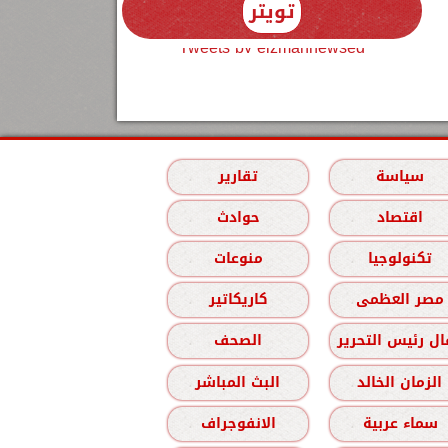
تويتر
Tweets by elzmannewseg
سياسة
تقارير
اقتصاد
حوادث
تكنولوجيا
منوعات
مصر العظمى
كاريكاتير
ل رئيس التحرير
الصحف
الزمان الخالد
البث المباشر
سماء عربية
الانفوجراف