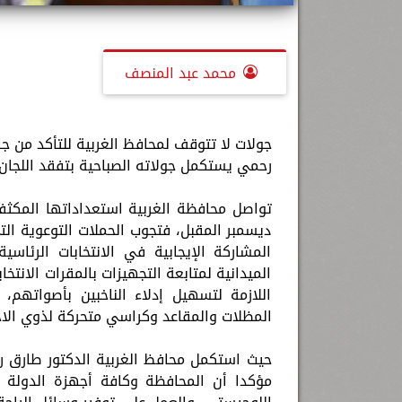
محمد عبد المنصف
جولات لا تتوقف لمحافظ الغربية للتأكد من جاه
رحمي يستكمل جولاته الصباحية بتفقد اللجان 
ديسمبر المقبل، فتجوب الحملات التوعوية ال
المشاركة الإيجابية في الانتخابات الرئاس
الميدانية لمتابعة التجهيزات بالمقرات الانت
اللازمة لتسهيل إدلاء الناخبين بأصواتهم
المظلات والمقاعد وكراسي متحركة لذوي الاح
حيث استكمل محافظ الغربية الدكتور طارق رح
مؤكدا أن المحافظة وكافة أجهزة الدولة تق