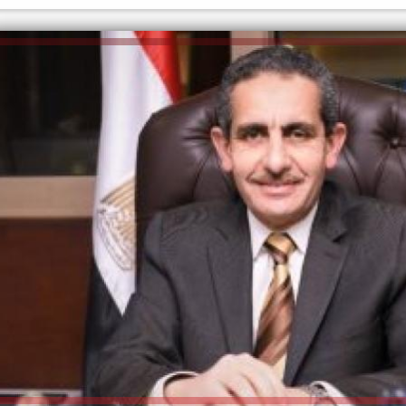
الكاتبة إلهام شرشر تهنئ الرئيس
السيسي بعيد ميلاده وتُشيد بجهوده
إلهام شرشر تكتب: دي مبقتش كورة..
في بناء الدولة
دي سياسة