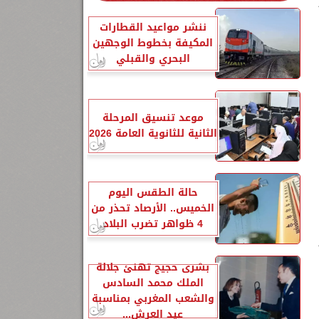
ننشر مواعيد القطارات
المكيفة بخطوط الوجهين
البحري والقبلي
موعد تنسيق المرحلة
الثانية للثانوية العامة 2026
حالة الطقس اليوم
الخميس.. الأرصاد تحذر من
4 ظواهر تضرب البلاد
بشرى حجيج تهنئ جلالة
الملك محمد السادس
والشعب المغربي بمناسبة
عيد العرش...