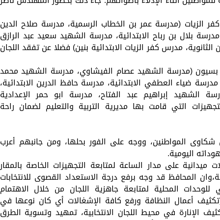
للمواطنين أثناء الإدلاء بأصواتهم. جاء ذلك بحضور المهندس ناصر
 كفر الزيات (مدرسة عمر بن الخطاب الرسمية، مدرسة صلاح الدين
، مدرسة بلال بن رباح الابتدائية، مدرسة الشهيد سعيد عبد الرازق
لثانوية، مدرس كفر الزيات الابتدائية بنين) فضلا عن تفقد اللجان
س بسيون (مدرسة الشهيد عصام الفيشاوي، مدرسة الشهيد محمد
 مدرسة ضياء العطفي الابتدائية، مدرسة حافظ الدرين الابتدائية،
ة الشهيد إبراهيم عبد الفتاح، مدرسة ابو حمر الإعدادية
تجهيزات التي قامت بها مديرية التربية والتعليم لضمان راحة
شكاوى المواطنين، ووجه على الفور بحلها، ومن جانبهم أعرب
داته اليومية.
ات ميدانية على مدار الساعة لمتابعة التجهيزات الخاصة بالمقار
ة،وان المحافظ قد وجه برفع درجة الاستعداد القصوى للانتخابات
ني للوحدات المحلية لمتابعة جاهزية اللجان من خلال الاهتمام
(تكثيف أعمال النظافة ورفع كافة الإشغالات أي كان نوعها في
ثيف الإنارة في محيط اللجان الانتخابية، تمهيد وتسوية الطرق