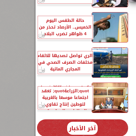
حالة الطقس اليوم
الخميس.. الأرصاد تحذر من
4 ظواهر تضرب البلاد
الري تواصل تصديها للالقاء
مخلفات الصرف الصحي في
المجاري المائية
12
برعاية quot;فاروقquot;..
quot;الزراعةquot; تعقد
اجتماعا موسعا بالغربية
لتوطين إنتاج تقاوي
البطاطس المعتمدة...
آخر الأخبار