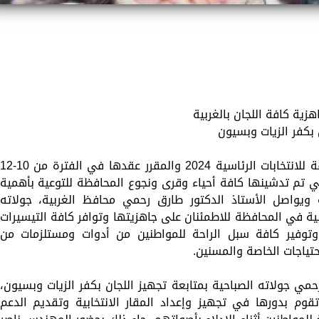
زية كافة اللجان بالغربية
بكفر الزيات وبسيون
تواصل محافظة الغربية استعداداتها المكثفة للانتخابات الرئاسية 2024 والمقرر عقدها في الفترة من 10-
تي تم تدشينها كافة أحياء وقرى ونجوع المحافظة للتوعية بأهمية
ية ويواصل الأستاذ الدكتور طارق رحمي محافظ الغربية، جولاته
خابية في المحافظة للاطمئنان على جاهزيتها وتوافر كافة التيسيرات
، وتوفير كافة سبل الراحة للمواطنين من أدوات ومستلزمات من
تياجات الخاصة والمسنين.
مي جولاته الصباحية بمتابعة تجهيز اللجان بكفر الزيات وبسيون،
وم بدورها في تجهيز وإعداد المقار الانتخابية وتقديم الدعم