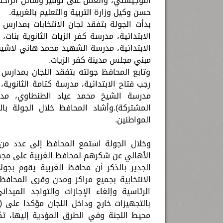
اللوجيستي، والعمل على توفير وسائل الراحة 
حسن وكيل وزارة التربية والتعليم بالغربية.
بدأت الجولة بتفقد لجان الانتخابات بمدارس
الابتدائية، مدرسة كفر الزيات الثانوية بنات
الابتدائية، مدرسة الشهيد محمد هاني لاشين ا
مبني مجلس مدينة كفر الزيات.
وتابع المحافظ جولته بتفقد اللجان بمدار
رجب فتاح الابتدائية، مدرسة كتامة الثانوية،
مدرسة الشيخ محمد عياد الطنطاوي، مدرس
المشتركة).وأشاد المحافظ خلال الجولة بال
المواطنين.
وخلال الجولة استمع المحافظ إلى عدد من 
الأهالي عن شكرهم لمحافظ الغربية على مجهو
الجدير بالذكر أن محافظ الغربية يقوم بجول
الانتخابية بجميع مراكز ومدن وقرى المحافظ
الرئاسية وإلغاء الإجازات والتواجد الميدا
بالتجهيزات خارج وداخل اللجان مؤكدا على 
محيط اللجنة وفي الطرق المؤدية إليها، تك