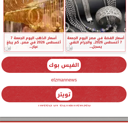
أسعار الفضة في مصر اليوم الجمعة
أسعار الذهب اليوم الجمعة 7
7 أغسطس 2026.. والجرام النقي
أغسطس 2026 في مصر.. كم يبلغ
يسجل...
عيار...
الفيس بوك
elzmannews
تويتر
Tweets by elzmannewseg