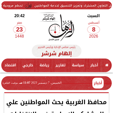
لمشترك وتعزيز التنسيق لخدمة المواطنين
تحطم مروحية أثناء مكافحة حر
السبت
20:42
أغسطس
صفر
23
8
1448
2026
رئيس مجلس الإدارة ورئيس التحرير
إلهام شرشر
أخبار
سياسة
تقارير
رياضة
خارجي
اقتصاد
أخبار
الخميس، 7 ديسمبر 2023
11:07 صـ
بتوقيت القاهرة
محافظ الغربية يحث المواطنين علي