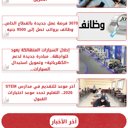
3070 فرصة عمل جديدة بالقطاع الخاص..
وظائف برواتب تصل إلى 9500 جنيه
إحلال السيارات المتهالكة يعود
للواجهة.. مبادرة جديدة لدعم
«الكهربائية» وتمويل استبدال
السيارات...
آخر موعد للتقديم في مدارس STEM
2026.. التعليم تحدد موعد اختبارات
القبول
آخر الأخبار