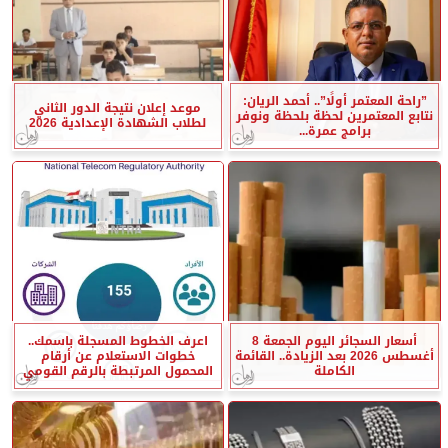
”راحة المعتمر أولًا”.. أحمد الريان:
موعد إعلان نتيجة الدور الثاني
نتابع المعتمرين لحظة بلحظة ونوفر
لطلاب الشهادة الإعدادية 2026
برامج عمرة...
أسعار السجائر اليوم الجمعة 8
اعرف الخطوط المسجلة باسمك..
أغسطس 2026 بعد الزيادة.. القائمة
خطوات الاستعلام عن أرقام
الكاملة
المحمول المرتبطة بالرقم القومي