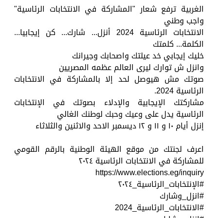
الغربية ترفع شعار "المشاركة في الانتخابات الرئاسية"
واجب وطني
الانتخابات الرئاسية 2024 أنزل... شارك... كن إيجابيا...
الكلمة... كلمتك
خليك إيجابي خد عيلتك واصحابك وجيرانك
وانزل ش توارك ليرى العالم عظمه المصريين
صوتك مش هيوصل لحد إلا بالمشاركة في الانتخابات
الرئاسية 2024.
مشاركتك الإيجابية والإدلاء بصوتك في الإنتخابات
الرئاسية يدل على وعيك وحبك لوطنك الغالي
إنزل أيام ١٠ و ١١ و ١٢ ديسمبر الاحد والاثنين والثلاثاء
اعرف لجنتك من موقع الهيئة الوطنية بالرقم القومي
للمشاركة في الانتخابات الرئاسية ٢٠٢٤
https://www.elections.eg/inquiry
#الإنتخابات_الرئاسية_٢٠٢٤
#انزل_وشارك
#الانتخابات_الرئاسية_2024