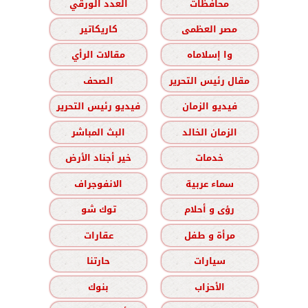
محافظات
العدد الورقي
مصر العظمى
كاريكاتير
وا إسلاماه
مقالات الرأي
مقال رئيس التحرير
الصحف
فيديو الزمان
فيديو رئيس التحرير
الزمان الخالد
البث المباشر
خدمات
خير أجناد الأرض
سماء عربية
الانفوجراف
رؤى و أحلام
توك شو
مرأة و طفل
عقارات
سيارات
حارتنا
الأحزاب
بنوك