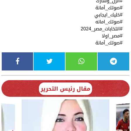
#انزل_وشارك
#صوتك_أمانة
#خليك_ايجابي
#صوتك_امانه
#انتخابات_مصر_2024
#مصر_اولا
#صوتك_أمانة
مقال رئيس التحرير