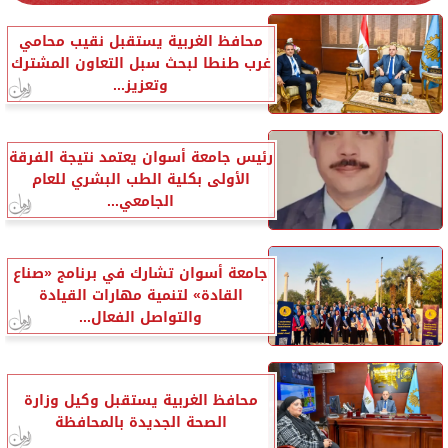
محافظ الغربية يستقبل نقيب محامي
غرب طنطا لبحث سبل التعاون المشترك
وتعزيز...
رئيس جامعة أسوان يعتمد نتيجة الفرقة
الأولى بكلية الطب البشري للعام
الجامعي...
جامعة أسوان تشارك في برنامج «صناع
القادة» لتنمية مهارات القيادة
والتواصل الفعال...
محافظ الغربية يستقبل وكيل وزارة
الصحة الجديدة بالمحافظة