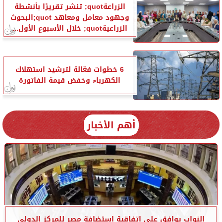
الزراعةquot; تنشر تقريرًا بأنشطة
وجهود معامل ومعاهد quot;البحوث
الزراعيةquot; خلال الأسبوع الأول...
6 خطوات فعّالة لترشيد استهلاك
الكهرباء وخفض قيمة الفاتورة
أهم الأخبار
النواب يوافق على اتفاقية استضافة مصر للمركز الدولي