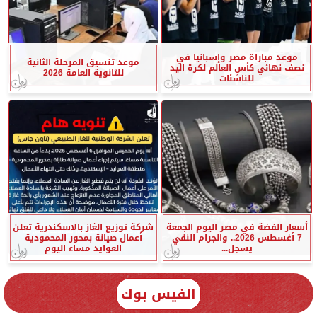
موعد مباراة مصر وإسبانيا في
موعد تنسيق المرحلة الثانية
نصف نهائي كأس العالم لكرة اليد
للثانوية العامة 2026
للناشئات
أسعار الفضة في مصر اليوم الجمعة
شركة توزيع الغاز بالاسكندرية تعلن
7 أغسطس 2026.. والجرام النقي
أعمال صيانة بمحور المحمودية
يسجل...
العوايد مساء اليوم
الفيس بوك