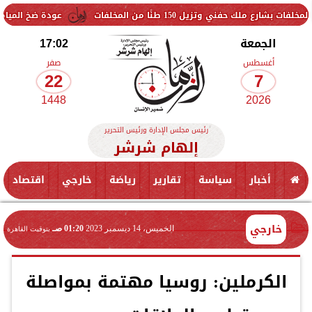
زيل 150 طنًا من المخلفات
عودة ضخ المياه تدريجيًا لمناط
الجمعة
17:02
أغسطس
صفر
22
7
1448
2026
رئيس مجلس الإدارة ورئيس التحرير
إلهام شرشر
أخبار
سياسة
تقارير
رياضة
خارجي
اقتصاد
خارجي
الخميس، 14 ديسمبر 2023
01:20 صـ
بتوقيت القاهرة
الكرملين: روسيا مهتمة بمواصلة