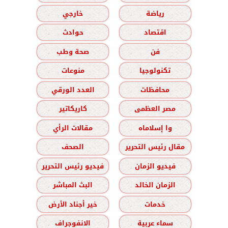
رياضة
خارجي
اقتصاد
حوادث
فن
صحة وطب
تكنولوجيا
منوعات
محافظات
العدد الورقي
مصر العظمى
كاريكاتير
وا إسلاماه
مقالات الرأي
مقال رئيس التحرير
الصحف
فيديو الزمان
فيديو رئيس التحرير
الزمان الخالد
البث المباشر
خدمات
خير أجناد الأرض
سماء عربية
الانفوجراف