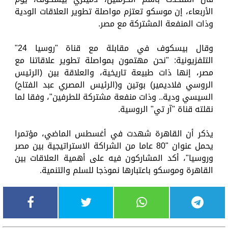
الأربعاء، إن موسكو تعتزم مواصلة تطوير العلاقات الودية
وذات المنفعة المشتركة مع مصر.
وقال بيسكوف في مقابلة مع قناة "روسيا 24"
التلفزيونية: "نحن مهتمون بمواصلة تطوير علاقاتنا مع
مصر، إنها ذات طبيعة تاريخية، والعلاقة بين (الرئيس
الروسي فلاديمير) بوتين و(الرئيس المصري عبد الفتاح)
السيسي ودية.. وذات منفعة مشتركة للطرفين"، وفقا لما
نقلته قناة "آر تي" الروسية.
يذكر أن القاهرة شهدت في أغسطس الماضي، مؤتمرا
يحمل عنوان "80 عاما من الشراكة الاستراتيجية بين مصر
وروسيا"، أكد المشاركون فيه على أهمية العلاقات بين
القاهرة وموسكو باعتبارها نموذجا للسلم والتنمية.