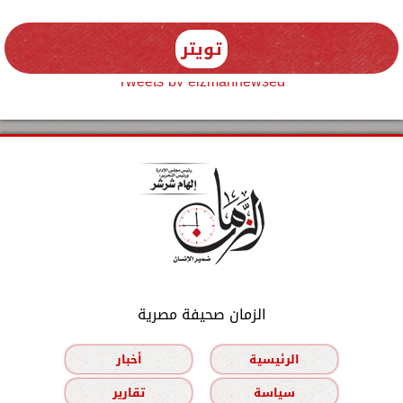
تويتر
Tweets by elzmannewseg
الزمان صحيفة مصرية
الرئيسية
أخبار
سياسة
تقارير