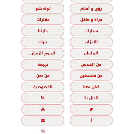
رؤى و أحلام
توك شو
مرأة و طفل
عقارات
سيارات
حارتنا
الأحزاب
بنوك
البرلمان
ألبــوم الزمــان
من القدس
ترجمة
من فلسطين
من نحن
اعلن معنا
الخصوصية
اتصل بنا





جميع الحقوق محفوظة
©