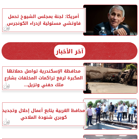
أمريكا: لجنة بمجلس الشيوخ تحمل
فاوتشي مسئولية ازدراء الكونجرس
آخر الأخبار
محافظة الإسكندرية تواصل حملاتها
المكبرة لرفع تراكمات المخلفات بشارع
ملك حفني وتزيل...
محافظ الغربية يتابع أعمال إحلال وتجديد
كوبري شنودة الملاحي