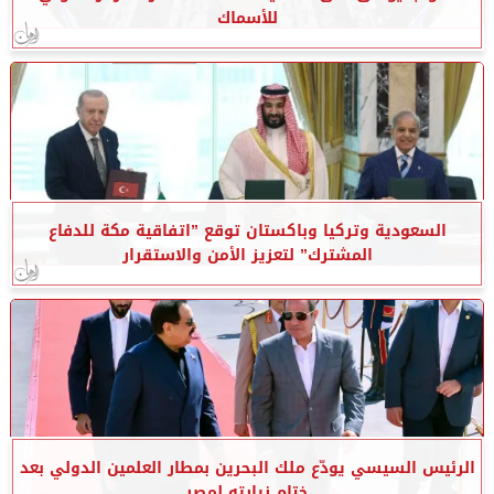
للأسماك
السعودية وتركيا وباكستان توقع ”اتفاقية مكة للدفاع
المشترك” لتعزيز الأمن والاستقرار
الرئيس السيسي يودّع ملك البحرين بمطار العلمين الدولي بعد
ختام زيارته لمصر