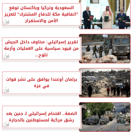
السعودية وتركيا وباكستان توقع
”اتفاقية مكة للدفاع المشترك” لتعزيز
الأمن والاستقرار
تقرير إسرائيلي: مخاوف داخل الجيش
من قيود سياسية على العمليات وأزمة
تلوح...
برلمان أوغندا يوافق على نشر قوات
في غزة
الضفة.. اقتحام إسرائيلي لـ جنين بعد
رشق مركبة لمستوطنين بالحجارة